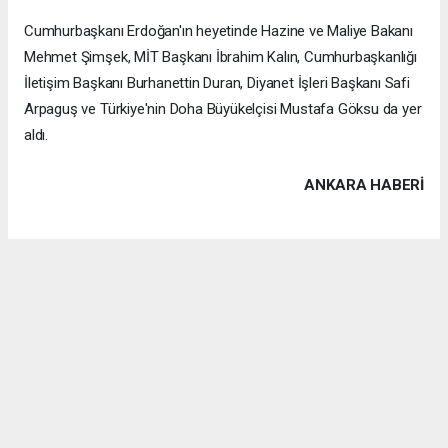
Cumhurbaşkanı Erdoğan'ın heyetinde Hazine ve Maliye Bakanı
Mehmet Şimşek, MİT Başkanı İbrahim Kalın, Cumhurbaşkanlığı
İletişim Başkanı Burhanettin Duran, Diyanet İşleri Başkanı Safi
Arpaguş ve Türkiye'nin Doha Büyükelçisi Mustafa Göksu da yer
aldı.
ANKARA HABERİ
Anadolu Ajansı (AA), İhlas Haber Ajansı (İHA), Demirören
Haber Ajansı (DHA) ve diğer ajanslar tarafından eklenen tüm
haberler, sitemizin editörlerinin müdahalesi olmadan ajans
kanallarından çekilmektedir. Bu haberlerde yer alan hukuki
muhataplar haberi geçen ajanslar olup sitemizin hiç bir
editörü sorumlu tutulamaz...