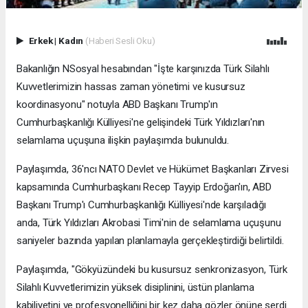
Erkek
|
Kadın
(Haberi Sesli Oku)
Bakanlığın NSosyal hesabından "İşte karşınızda Türk Silahlı
Kuvvetlerimizin hassas zaman yönetimi ve kusursuz
koordinasyonu" notuyla ABD Başkanı Trump'ın
Cumhurbaşkanlığı Külliyesi'ne gelişindeki Türk Yıldızları'nın
selamlama uçuşuna ilişkin paylaşımda bulunuldu.
Paylaşımda, 36'ncı NATO Devlet ve Hükümet Başkanları Zirvesi
kapsamında Cumhurbaşkanı Recep Tayyip Erdoğan'ın, ABD
Başkanı Trump'ı Cumhurbaşkanlığı Külliyesi'nde karşıladığı
anda, Türk Yıldızları Akrobasi Timi'nin de selamlama uçuşunu
saniyeler bazında yapılan planlamayla gerçekleştirdiği belirtildi.
Paylaşımda, "Gökyüzündeki bu kusursuz senkronizasyon, Türk
Silahlı Kuvvetlerimizin yüksek disiplinini, üstün planlama
kabiliyetini ve profesyonelliğini bir kez daha gözler önüne serdi.