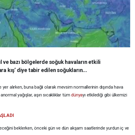
l ve bazı bölgelerde soğuk havaların etkili
a kış’ diye tabir edilen soğukların...
nde yer alırken, buna bağlı olarak mevsim normallerinin dışında hava
normal yağışlar, aşırı sıcaklıklar tüm
dünya
yı etkilediği gibi ülkemizi
AŞLADI
eceğini beklerken, önceki gün ve dün akşam saatlerinde yurdun iç ve