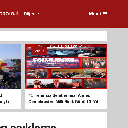
OROLOJİ
Diğer
Menü
İZMIR
fı
15 Temmuz Şehitlerimizi Anma,
kuyla
Demokrasi ve Millî Birlik Günü 10. Yıl
Programına Yoğun Katılım