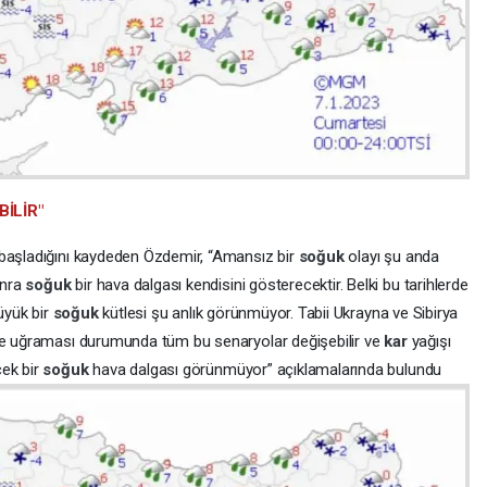
İLİR"
 başladığını kaydeden Özdemir, “Amansız bir
soğuk
olayı şu anda
onra
soğuk
bir hava dalgası kendisini gösterecektir. Belki bu tarihlerde
büyük bir
soğuk
kütlesi şu anlık görünmüyor. Tabii Ukrayna ve Sibirya
iğe uğraması durumunda tüm bu senaryolar değişebilir ve
kar
yağışı
cek bir
soğuk
hava dalgası görünmüyor” açıklamalarında bulundu