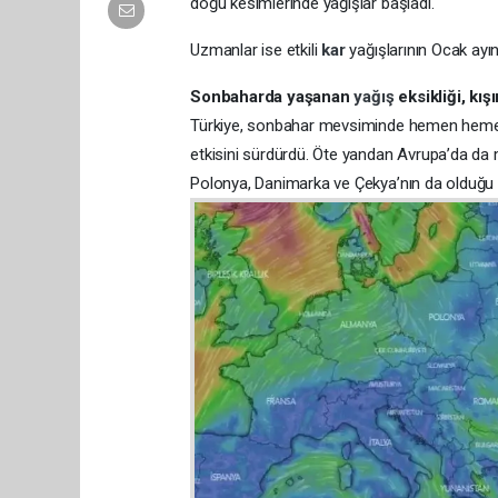
doğu kesimlerinde yağışlar başladı.
Uzmanlar ise etkili
kar
yağışlarının Ocak ayını
Sonbaharda yaşanan
yağış
eksikliği, kı
Türkiye, sonbahar mevsiminde hemen hem
etkisini sürdürdü. Öte yandan Avrupa’da da 
Polonya, Danimarka ve Çekya’nın da olduğu 8