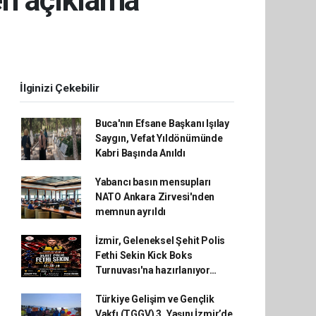
en açıklama
İlginizi Çekebilir
Buca'nın Efsane Başkanı Işılay
Saygın, Vefat Yıldönümünde
Kabri Başında Anıldı
Yabancı basın mensupları
NATO Ankara Zirvesi'nden
memnun ayrıldı
İzmir, Geleneksel Şehit Polis
Fethi Sekin Kick Boks
Turnuvası'na hazırlanıyor…
Türkiye Gelişim ve Gençlik
Vakfı (TGGV) 3. Yaşını İzmir’de