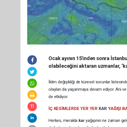
Ocak ayının 15'inden sonra İstanbu
olabileceğini aktaran uzmanlar, ’kar
İklim değişikliği de küresel sorunlar listesi
olayları da yaşanmaya devam ediyor. Ani ve a
de etkiliyor.
İÇ KESİMLERDE YER YER
KAR
YAĞIŞI B
Herkes, merakla
kar
yağışının ne zaman gel