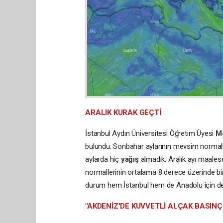
ARALIK KURAK GEÇTİ
İstanbul Aydın Üniversitesi Öğretim Üyesi
M
bulundu. Sonbahar aylarının mevsim normall
aylarda hiç
yağış
almadık. Aralık ayı maale
normallerinin ortalama 8 derece üzerinde bir s
durum hem İstanbul hem de Anadolu için de ge
"AKDENİZ'DE KUVVETLİ ALÇAK BASINÇ