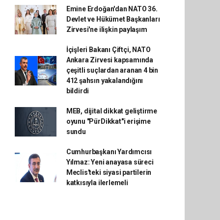
Emine Erdoğan'dan NATO 36.
Devlet ve Hükümet Başkanları
Zirvesi'ne ilişkin paylaşım
İçişleri Bakanı Çiftçi, NATO
Ankara Zirvesi kapsamında
çeşitli suçlardan aranan 4 bin
412 şahsın yakalandığını
bildirdi
MEB, dijital dikkat geliştirme
oyunu "PürDikkat"i erişime
sundu
Cumhurbaşkanı Yardımcısı
Yılmaz: Yeni anayasa süreci
Meclis'teki siyasi partilerin
katkısıyla ilerlemeli