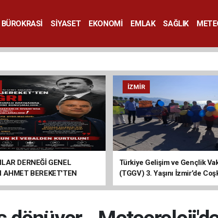
BÜROKRASİ
SİYASET
EKONOMİ
EMLAK
SAĞLIK
METE
SANAT
İZMIR
ILAR DERNEĞİ GENEL
Türkiye Gelişim ve Gençlik Vak
I AHMET BEREKET'TEN
(TGGV) 3. Yaşını İzmir’de Coş
Kutladı