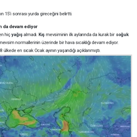
n 15'i sonrası yurda gireceğini belirtti.
şın da devam ediyor
en hiç
yağış
almadı.
Kış
mevsiminin ilk aylarında da kurak bir
soğuk
mevsim normallerinin üzerinde bir hava sıcaklığı devam ediyor.
 ülkede en sıcak Ocak ayının yaşandığı açıklanmıştı.