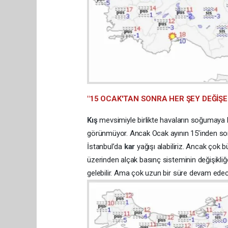
"15 OCAK'TAN SONRA HER ŞEY DEĞİŞEB
Kış
mevsimiyle birlikte havaların soğumaya
görünmüyor. Ancak Ocak ayının 15’inden s
İstanbul’da
kar
yağışı alabiliriz. Ancak çok 
üzerinden alçak basınç sisteminin değişikl
gelebilir. Ama çok uzun bir süre devam ede