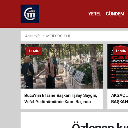
YEREL
GÜNDEM
YAŞAM
KÜLTÜR 
Anasayfa
METEOROLOJİ
İZMIR
İZMIR
Buca'nın Efsane Başkanı Işılay Saygın,
AKSAÇL
Vefat Yıldönümünde Kabri Başında
BAŞKAN
Anıldı
ÇAĞRI