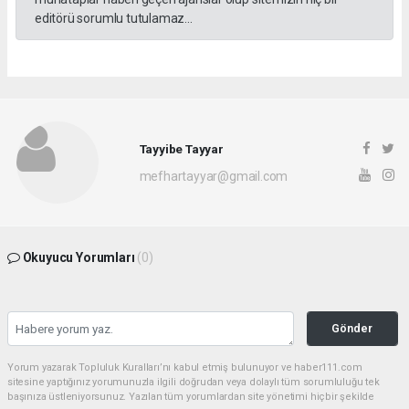
editörü sorumlu tutulamaz...
Tayyibe Tayyar
mefhartayyar@gmail.com
Okuyucu Yorumları
(0)
Gönder
Yorum yazarak Topluluk Kuralları’nı kabul etmiş bulunuyor ve haber111.com
sitesine yaptığınız yorumunuzla ilgili doğrudan veya dolaylı tüm sorumluluğu tek
başınıza üstleniyorsunuz. Yazılan tüm yorumlardan site yönetimi hiçbir şekilde