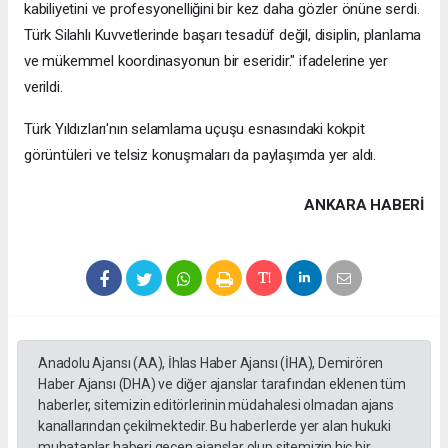
kabiliyetini ve profesyonelliğini bir kez daha gözler önüne serdi.
Türk Silahlı Kuvvetlerinde başarı tesadüf değil, disiplin, planlama
ve mükemmel koordinasyonun bir eseridir." ifadelerine yer
verildi.
Türk Yıldızları'nın selamlama uçuşu esnasındaki kokpit
görüntüleri ve telsiz konuşmaları da paylaşımda yer aldı.
ANKARA HABERİ
Anadolu Ajansı (AA), İhlas Haber Ajansı (İHA), Demirören
Haber Ajansı (DHA) ve diğer ajanslar tarafından eklenen tüm
haberler, sitemizin editörlerinin müdahalesi olmadan ajans
kanallarından çekilmektedir. Bu haberlerde yer alan hukuki
muhataplar haberi geçen ajanslar olup sitemizin hiç bir