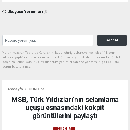
Okuyucu Yorumları
(0)
Gönder
Yorum yazarak Topluluk Kuralları’nı kabul etmiş bulunuyor ve haber111.com
sitesine yaptığınız yorumunuzla ilgili doğrudan veya dolaylı tüm sorumluluğu tek
başınıza üstleniyorsunuz. Yazılan tüm yorumlardan site yönetimi hiçbir şekilde
sorumlu tutulamaz.
Anasayfa
GÜNDEM
MSB, Türk Yıldızları'nın selamlama
uçuşu esnasındaki kokpit
görüntülerini paylaştı
GÜNDEM