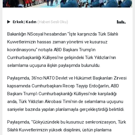
Erkek
|
Kadın
(Haberi Sesli Oku)
Bakanlığın NSosyal hesabından "İşte karşınızda Türk Silahlı
Kuvvetlerimizin hassas zaman yönetimi ve kusursuz
koordinasyonu" notuyla ABD Başkanı Trump'ın
Cumhurbaşkanlığı Külliyesi'ne gelişindeki Türk Yıldızları'nın
selamlama uçuşuna ilişkin paylaşımda bulunuldu.
Paylaşımda, 36'ncı NATO Devlet ve Hükümet Başkanları Zirvesi
kapsamında Cumhurbaşkanı Recep Tayyip Erdoğan'ın, ABD
Başkanı Trump'ı Cumhurbaşkanlığı Külliyesi'nde karşıladığı
anda, Türk Yıldızları Akrobasi Timi'nin de selamlama uçuşunu
saniyeler bazında yapılan planlamayla gerçekleştirdiği belirtildi.
Paylaşımda, "Gökyüzündeki bu kusursuz senkronizasyon, Türk
Silahlı Kuvvetlerimizin yüksek disiplinini, üstün planlama