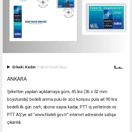
Erkek
|
Kadın
(Haberi Sesli Oku)
ANKARA
Şirketten yapılan açıklamaya göre, 45 lira (36 x 52 mm
boyutunda) bedelli anma pulu ile söz konusu pula ait 90 lira
bedelli ilk gün zarfı, abone sayısı kadar, PTT iş yerlerinde ve
PTT AŞ'ye ait "
www.filateli.gov.tr
" internet adresinde satışa
çıkarıldı.