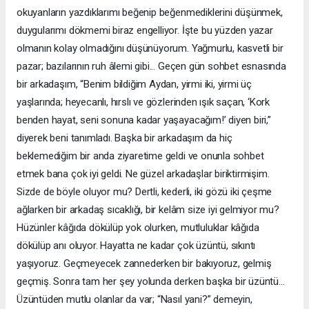
okuyanların yazdıklarımı beğenip beğenmediklerini düşünmek,
duygularımı dökmemi biraz engelliyor. İşte bu yüzden yazar
olmanın kolay olmadığını düşünüyorum. Yağmurlu, kasvetli bir
pazar; bazılarının ruh âlemi gibi... Geçen gün sohbet esnasında
bir arkadaşım, “Benim bildiğim Aydan, yirmi iki, yirmi üç
yaşlarında; heyecanlı, hırslı ve gözlerinden ışık saçan, ‘Kork
benden hayat, seni sonuna kadar yaşayacağım!’ diyen biri,”
diyerek beni tanımladı. Başka bir arkadaşım da hiç
beklemediğim bir anda ziyaretime geldi ve onunla sohbet
etmek bana çok iyi geldi. Ne güzel arkadaşlar biriktirmişim.
Sizde de böyle oluyor mu? Dertli, kederli, iki gözü iki çeşme
ağlarken bir arkadaş sıcaklığı, bir kelâm size iyi gelmiyor mu?
Hüzünler kâğıda dökülüp yok olurken, mutluluklar kâğıda
dökülüp anı oluyor. Hayatta ne kadar çok üzüntü, sıkıntı
yaşıyoruz. Geçmeyecek zannederken bir bakıyoruz, gelmiş
geçmiş. Sonra tam her şey yolunda derken başka bir üzüntü...
Üzüntüden mutlu olanlar da var; “Nasıl yani?” demeyin,