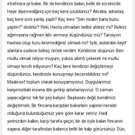
etrafınıza iyi bakın. Bir de kendinize bakın, belki de sizsinizdir.
Hayır diyemediğiniz için kaç kere üzüldünüz? Akraba, arkadaş
kaç kere size yanlış yaptı? Kaç kere "Sen neden bana bunu
yaptın?" dediniz? Peki, Hasta olmadan tedbir aldınız mı? Beliniz
ağrımasına rağmen kilo vermeyi düşündünüz mü? Tansiyon
hastası olup tuzu kesmediğiniz olmadı mı? İşte, acılardan keyif
alanlara sadece birkaç örnek verdim. Kendinize düşünün: Ben
mutlu olmak istiyor muyum, yoksa sıkıntı çekerek mi mutlu
olmayı tercih ediyorum? Kaç kere kendinizi değiştirmeyi
düşündünüz, kendinizle konuşmayı becerebildiniz mi?
Maalesef toplum olarak konuşamıyoruz. Duygularımızı
karşımızdaki insana dile getirip anlatamıyoruz. O zaman
yapacağımız tek bir şey kalıyor: Başkasını değil, kendimizi
değiştirmek. Bir fincana karşıdan bakarken sapının nerede
olduğuna bulunduğumuz yere göre karar veririz. Hadi
yerinizden kalkın, karşı tarafa geçin, bir de öyle bakın fincanın
sapına; diğer tarafından bakınca belki bir kalp görürsünüz. Dün,