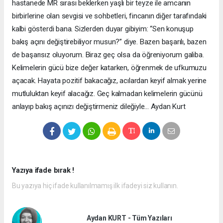
hastanede MR sırası beklerken yaşlı bir teyze ile amcanın
birbirlerine olan sevgisi ve sohbetleri, fincanın diğer tarafındaki
kalbi gösterdi bana. Sizlerden duyar gibiyim: “Sen konuşup
bakış açını değiştirebiliyor musun?” diye. Bazen başarılı, bazen
de başarısız oluyorum. Biraz geç olsa da öğreniyorum galiba.
Kelimelerin gücü bize değer katarken, öğrenmek de ufkumuzu
açacak. Hayata pozitif bakacağız, acılardan keyif almak yerine
mutluluktan keyif alacağız. Geç kalmadan kelimelerin gücünü
anlayıp bakış açınızı değiştirmeniz dileğiyle... Aydan Kurt
Yazıya ifade bırak !
Bu yazıya hiç ifade kullanılmamış ilk ifadeyi siz kullanın.
Aydan KURT - Tüm Yazıları