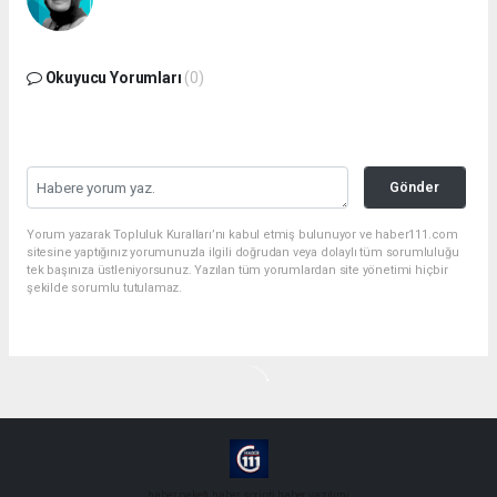
Okuyucu Yorumları
(0)
Gönder
Yorum yazarak Topluluk Kuralları’nı kabul etmiş bulunuyor ve haber111.com
sitesine yaptığınız yorumunuzla ilgili doğrudan veya dolaylı tüm sorumluluğu
tek başınıza üstleniyorsunuz. Yazılan tüm yorumlardan site yönetimi hiçbir
şekilde sorumlu tutulamaz.
haber paketi
haber scripti
haber yazılımı