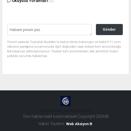
Okuyucu Yorumları
(0)
Gönder
Yorum yazarak Topluluk Kuralları’nı kabul etmiş bulunuyor ve haber111.com
sitesine yaptığınız yorumunuzla ilgili doğrudan veya dolaylı tüm sorumluluğu
tek başınıza üstleniyorsunuz. Yazılan tüm yorumlardan site yönetimi hiçbir
şekilde sorumlu tutulamaz.
haber paketi
haber scripti
haber yazılımı
Tüm hakları saklı tutulmaktadır.Copyright 2026©
Haber Yazılımı:
Web Aksiyon ®