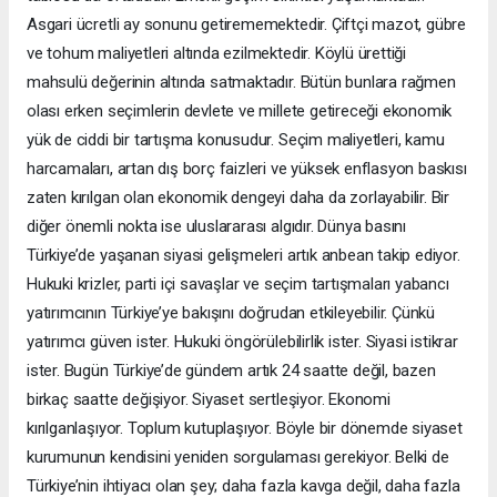
Asgari ücretli ay sonunu getirememektedir. Çiftçi mazot, gübre
ve tohum maliyetleri altında ezilmektedir. Köylü ürettiği
mahsulü değerinin altında satmaktadır. Bütün bunlara rağmen
olası erken seçimlerin devlete ve millete getireceği ekonomik
yük de ciddi bir tartışma konusudur. Seçim maliyetleri, kamu
harcamaları, artan dış borç faizleri ve yüksek enflasyon baskısı
zaten kırılgan olan ekonomik dengeyi daha da zorlayabilir. Bir
diğer önemli nokta ise uluslararası algıdır. Dünya basını
Türkiye’de yaşanan siyasi gelişmeleri artık anbean takip ediyor.
Hukuki krizler, parti içi savaşlar ve seçim tartışmaları yabancı
yatırımcının Türkiye’ye bakışını doğrudan etkileyebilir. Çünkü
yatırımcı güven ister. Hukuki öngörülebilirlik ister. Siyasi istikrar
ister. Bugün Türkiye’de gündem artık 24 saatte değil, bazen
birkaç saatte değişiyor. Siyaset sertleşiyor. Ekonomi
kırılganlaşıyor. Toplum kutuplaşıyor. Böyle bir dönemde siyaset
kurumunun kendisini yeniden sorgulaması gerekiyor. Belki de
Türkiye’nin ihtiyacı olan şey; daha fazla kavga değil, daha fazla