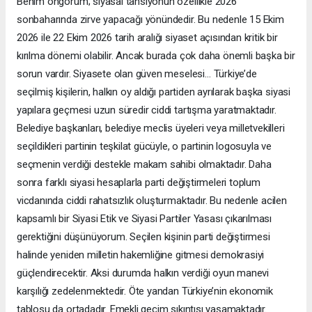
Benim öngörüm; siyasal tansiyonun özellikle 2026
sonbaharında zirve yapacağı yönündedir. Bu nedenle 15 Ekim
2026 ile 22 Ekim 2026 tarih aralığı siyaset açısından kritik bir
kırılma dönemi olabilir. Ancak burada çok daha önemli başka bir
sorun vardır. Siyasete olan güven meselesi… Türkiye’de
seçilmiş kişilerin, halkın oy aldığı partiden ayrılarak başka siyasi
yapılara geçmesi uzun süredir ciddi tartışma yaratmaktadır.
Belediye başkanları, belediye meclis üyeleri veya milletvekilleri
seçildikleri partinin teşkilat gücüyle, o partinin logosuyla ve
seçmenin verdiği destekle makam sahibi olmaktadır. Daha
sonra farklı siyasi hesaplarla parti değiştirmeleri toplum
vicdanında ciddi rahatsızlık oluşturmaktadır. Bu nedenle acilen
kapsamlı bir Siyasi Etik ve Siyasi Partiler Yasası çıkarılması
gerektiğini düşünüyorum. Seçilen kişinin parti değiştirmesi
halinde yeniden milletin hakemliğine gitmesi demokrasiyi
güçlendirecektir. Aksi durumda halkın verdiği oyun manevi
karşılığı zedelenmektedir. Öte yandan Türkiye’nin ekonomik
tablosu da ortadadır. Emekli geçim sıkıntısı yaşamaktadır.