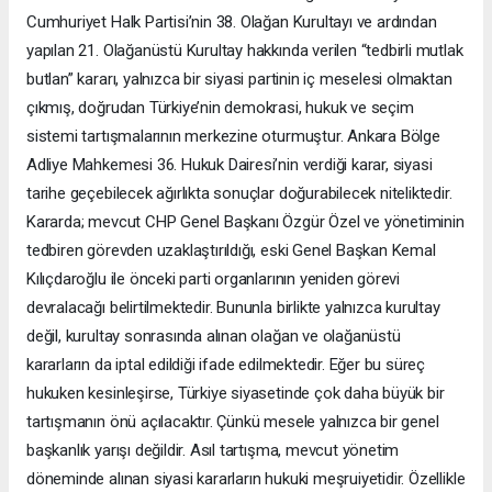
Cumhuriyet Halk Partisi’nin 38. Olağan Kurultayı ve ardından
yapılan 21. Olağanüstü Kurultay hakkında verilen “tedbirli mutlak
butlan” kararı, yalnızca bir siyasi partinin iç meselesi olmaktan
çıkmış, doğrudan Türkiye’nin demokrasi, hukuk ve seçim
sistemi tartışmalarının merkezine oturmuştur. Ankara Bölge
Adliye Mahkemesi 36. Hukuk Dairesi’nin verdiği karar, siyasi
tarihe geçebilecek ağırlıkta sonuçlar doğurabilecek niteliktedir.
Kararda; mevcut CHP Genel Başkanı Özgür Özel ve yönetiminin
tedbiren görevden uzaklaştırıldığı, eski Genel Başkan Kemal
Kılıçdaroğlu ile önceki parti organlarının yeniden görevi
devralacağı belirtilmektedir. Bununla birlikte yalnızca kurultay
değil, kurultay sonrasında alınan olağan ve olağanüstü
kararların da iptal edildiği ifade edilmektedir. Eğer bu süreç
hukuken kesinleşirse, Türkiye siyasetinde çok daha büyük bir
tartışmanın önü açılacaktır. Çünkü mesele yalnızca bir genel
başkanlık yarışı değildir. Asıl tartışma, mevcut yönetim
döneminde alınan siyasi kararların hukuki meşruiyetidir. Özellikle