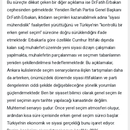
Bu süreçte dikkat çeken bir diğer açıklama ise Dr.Fatih Erbakan
cephesinden gelmektedir. Yeniden Refah Partisi Genel Başkanı
Dr.Fatih Erbakan, iktidarın seçimleri kazanabilmek adına “siyasi
mühendislik” faaliyetleri yürüttüğünü ve Türkiye’nin “kontrollü bir
erken genel seçim” sürecine doğru sürüklendiğini ifade
etmektedir. Erbakan’a göre özellikle Cumhur İttifakı dışında
kalan sağ muhalefet üzerinde yeni siyasi dizayn çalışmaları
yapılmakta, muhalefetin parçalanması ve seçmen tabanlarının
yeniden şekillendirilmesi hedeflenmektedir. Bu açıklamalar,
Ankara kulislerinde seçim senaryolarına ilişkin tartışmaları daha
da artırırken, önümüzdeki dönemde siyasi ittifakların ve parti
dengelerinin ciddi şekilde değişebileceğine yönelik yorumları
güçlendirmektedir. Ben bir siyaset bilimci olarak genel seçim ile
yerel seçimin aynı tarihte yapılacağı kanaatinde değilim.
Muhtemel senaryo şudur: Önce yerel seçim atmosferi oluşur,
ardından kısa süre içerisinde erken genel seçim süreci başlar.
Türkiye’nin ekonomik ve siyasi gerçekliği bunu işaret ediyor.