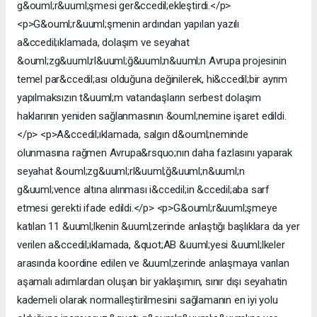
g&ouml;r&uuml;şmesi ger&ccedil;ekleştirdi.</p>
<p>G&ouml;r&uuml;şmenin ardından yapılan yazılı
a&ccedil;ıklamada, dolaşım ve seyahat
&ouml;zg&uuml;rl&uuml;ğ&uuml;n&uuml;n Avrupa projesinin
temel par&ccedil;ası olduğuna değinilerek, hi&ccedil;bir ayrım
yapılmaksızın t&uuml;m vatandaşların serbest dolaşım
haklarının yeniden sağlanmasının &ouml;nemine işaret edildi.
</p> <p>A&ccedil;ıklamada, salgın d&ouml;neminde
olunmasına rağmen Avrupa&rsquo;nın daha fazlasını yaparak
seyahat &ouml;zg&uuml;rl&uuml;ğ&uuml;n&uuml;n
g&uuml;vence altına alınması i&ccedil;in &ccedil;aba sarf
etmesi gerekti ifade edildi.</p> <p>G&ouml;r&uuml;şmeye
katılan 11 &uuml;lkenin &uuml;zerinde anlaştığı başlıklara da yer
verilen a&ccedil;ıklamada, &quot;AB &uuml;yesi &uuml;lkeler
arasında koordine edilen ve &uuml;zerinde anlaşmaya varılan
aşamalı adımlardan oluşan bir yaklaşımın, sınır dışı seyahatin
kademeli olarak normalleştirilmesini sağlamanın en iyi yolu