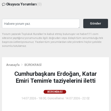
Okuyucu Yorumları
(0)
Gönder
Yorum yazarak Topluluk Kuralları’nı kabul etmiş bulunuyor ve haber111.com
sitesine yaptığınız yorumunuzla ilgili doğrudan veya dolaylı tüm sorumluluğu tek
başınıza üstleniyorsunuz. Yazılan tüm yorumlardan site yönetimi hiçbir şekilde
sorumlu tutulamaz.
Anasayfa
BÜROKRASİ
Cumhurbaşkanı Erdoğan, Katar
Emiri Temim'e taziyelerini iletti
BÜROKRASİ
14.07.2026 - 18:00, Güncelleme: 14.07.2026 - 22:02