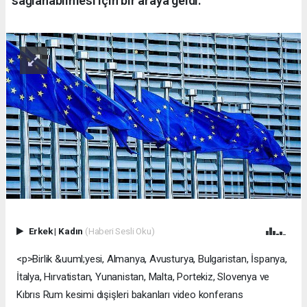
sağlanabilmesi için bir araya geldi.
Erkek
|
Kadın
(Haberi Sesli Oku)
<p>Birlik &uuml;yesi, Almanya, Avusturya, Bulgaristan, İspanya,
İtalya, Hırvatistan, Yunanistan, Malta, Portekiz, Slovenya ve
Kıbrıs Rum kesimi dışişleri bakanları video konferans