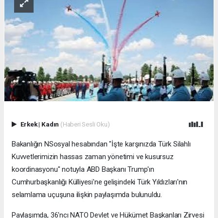
Erkek
|
Kadın
(Haberi Sesli Oku)
Bakanlığın NSosyal hesabından "İşte karşınızda Türk Silahlı
Kuvvetlerimizin hassas zaman yönetimi ve kusursuz
koordinasyonu" notuyla ABD Başkanı Trump'ın
Cumhurbaşkanlığı Külliyesi'ne gelişindeki Türk Yıldızları'nın
selamlama uçuşuna ilişkin paylaşımda bulunuldu.
Paylaşımda, 36'ncı NATO Devlet ve Hükümet Başkanları Zirvesi