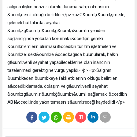
salgına ilişkin benzer olumlu duruma sahip olmasının
&ouml;nemli olduğu belirtildi.</p> <p>G&ouml;r&uuml;şmede,
gelecek haftalarda seyahat
&ouml;zg&uuml;rl&uuml;ğ&uuml;n&uuml;n yeniden
sağlandığında yolcuları korumak i&ccedil;in gerekli
&ouml;nlemlerin alınması i&ccedil;in turizm işletmeleri ve
&ouml;zel sekt&ouml;re &ccedil;ağrıda bulunularak, halkın
g&uuml;venli seyahat yapabileceklerine olan inancının
tazelenmesi gerektiğine vurgu yapıldı.</p> <p>Salgının
&uuml;lkeden &uuml;lkeye faklı etkilerinin olduğu belirtilen
a&ccedil;ıklamada, dolaşım ve g&uuml;venli seyahat
&ouml;zg&uuml;rl&uuml;ğ&uuml;n&uuml; sağlamak i&ccedil;in
AB i&ccedil;inde yakın temasın s&uuml;receği kaydedildi.</p>