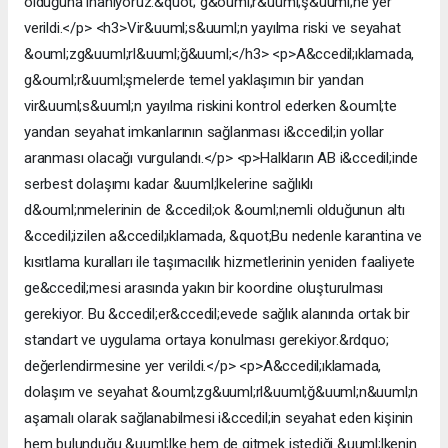
olduğuna inanıyoruz.&quot; g&ouml;r&uuml;ş&uuml;ne yer
verildi.</p> <h3>Vir&uuml;s&uuml;n yayılma riski ve seyahat
&ouml;zg&uuml;rl&uuml;ğ&uuml;</h3> <p>A&ccedil;ıklamada,
g&ouml;r&uuml;şmelerde temel yaklaşımın bir yandan
vir&uuml;s&uuml;n yayılma riskini kontrol ederken &ouml;te
yandan seyahat imkanlarının sağlanması i&ccedil;in yollar
aranması olacağı vurgulandı.</p> <p>Halkların AB i&ccedil;inde
serbest dolaşımı kadar &uuml;lkelerine sağlıklı
d&ouml;nmelerinin de &ccedil;ok &ouml;nemli olduğunun altı
&ccedil;izilen a&ccedil;ıklamada, &quot;Bu nedenle karantina ve
kısıtlama kuralları ile taşımacılık hizmetlerinin yeniden faaliyete
ge&ccedil;mesi arasında yakın bir koordine oluşturulması
gerekiyor. Bu &ccedil;er&ccedil;evede sağlık alanında ortak bir
standart ve uygulama ortaya konulması gerekiyor.&rdquo;
değerlendirmesine yer verildi.</p> <p>A&ccedil;ıklamada,
dolaşım ve seyahat &ouml;zg&uuml;rl&uuml;ğ&uuml;n&uuml;n
aşamalı olarak sağlanabilmesi i&ccedil;in seyahat eden kişinin
hem bulunduğu &uuml;lke hem de gitmek istediği &uuml;lkenin