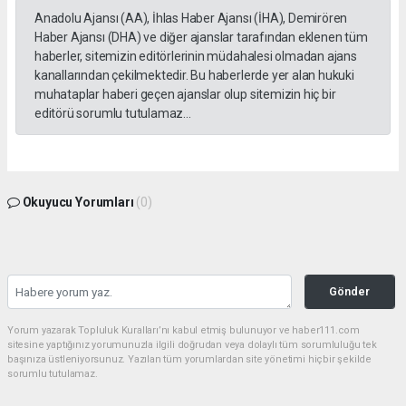
Anadolu Ajansı (AA), İhlas Haber Ajansı (İHA), Demirören
Haber Ajansı (DHA) ve diğer ajanslar tarafından eklenen tüm
haberler, sitemizin editörlerinin müdahalesi olmadan ajans
kanallarından çekilmektedir. Bu haberlerde yer alan hukuki
muhataplar haberi geçen ajanslar olup sitemizin hiç bir
editörü sorumlu tutulamaz...
Okuyucu Yorumları
(0)
Gönder
Yorum yazarak Topluluk Kuralları’nı kabul etmiş bulunuyor ve haber111.com
sitesine yaptığınız yorumunuzla ilgili doğrudan veya dolaylı tüm sorumluluğu tek
başınıza üstleniyorsunuz. Yazılan tüm yorumlardan site yönetimi hiçbir şekilde
sorumlu tutulamaz.