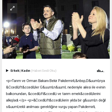
Erkek
|
Kadın
(Haberi Sesli Oku)
<p>Tarım ve Orman Bakanı Bekir Pakdemirli,&nbsp;D&uuml;nya
&Ccedil;ift&ccedil;iler G&uuml;n&uuml; nedeniyle ailesi ile evinin
balkonundan, &ccedil;ift&ccedil;i ve tarım emek&ccedil;ilerini
alkışladı.</p> <p>&Ccedil;ift&ccedil;ilerin yılda bir g&uuml;n değil
s&uuml;rekli anılması gerektiğine vurgu yapan Pakdemirli,