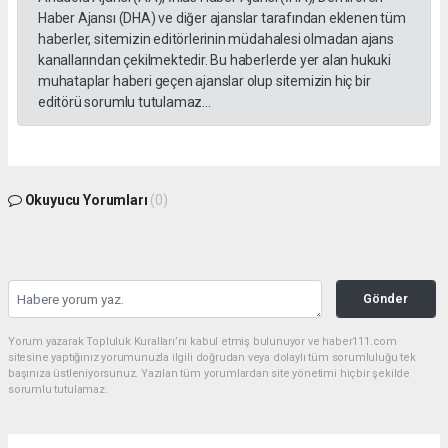
Haber Ajansı (DHA) ve diğer ajanslar tarafından eklenen tüm
haberler, sitemizin editörlerinin müdahalesi olmadan ajans
kanallarından çekilmektedir. Bu haberlerde yer alan hukuki
muhataplar haberi geçen ajanslar olup sitemizin hiç bir
editörü sorumlu tutulamaz...
Okuyucu Yorumları
(0)
Gönder
Yorum yazarak Topluluk Kuralları’nı kabul etmiş bulunuyor ve haber111.com
sitesine yaptığınız yorumunuzla ilgili doğrudan veya dolaylı tüm sorumluluğu tek
başınıza üstleniyorsunuz. Yazılan tüm yorumlardan site yönetimi hiçbir şekilde
sorumlu tutulamaz.