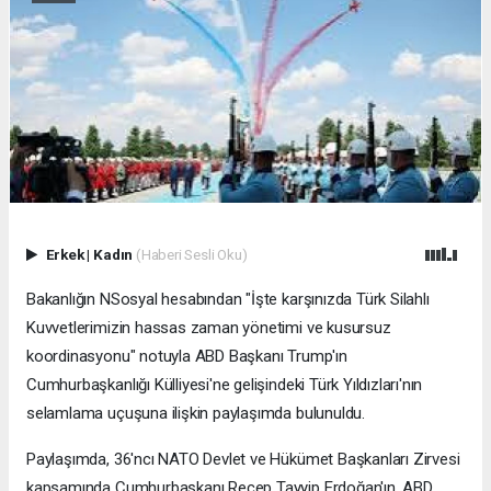
Erkek
|
Kadın
(Haberi Sesli Oku)
Bakanlığın NSosyal hesabından "İşte karşınızda Türk Silahlı
Kuvvetlerimizin hassas zaman yönetimi ve kusursuz
koordinasyonu" notuyla ABD Başkanı Trump'ın
Cumhurbaşkanlığı Külliyesi'ne gelişindeki Türk Yıldızları'nın
selamlama uçuşuna ilişkin paylaşımda bulunuldu.
Paylaşımda, 36'ncı NATO Devlet ve Hükümet Başkanları Zirvesi
kapsamında Cumhurbaşkanı Recep Tayyip Erdoğan'ın, ABD