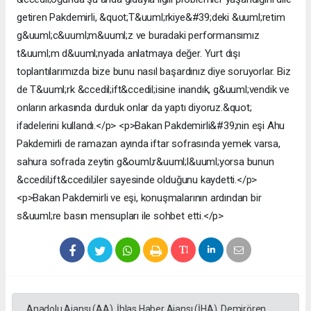
getiren Pakdemirli, &quot;T&uuml;rkiye&#39;deki &uuml;retim
g&uuml;c&uuml;m&uuml;z ve buradaki performansımız
t&uuml;m d&uuml;nyada anlatmaya değer. Yurt dışı
toplantılarımızda bize bunu nasıl başardınız diye soruyorlar. Biz
de T&uuml;rk &ccedil;ift&ccedil;isine inandık, g&uuml;vendik ve
onların arkasında durduk onlar da yaptı diyoruz.&quot;
ifadelerini kullandı.</p> <p>Bakan Pakdemirli&#39;nin eşi Ahu
Pakdemirli de ramazan ayında iftar sofrasında yemek varsa,
sahura sofrada zeytin g&ouml;r&uuml;l&uuml;yorsa bunun
&ccedil;ift&ccedil;iler sayesinde olduğunu kaydetti.</p>
<p>Bakan Pakdemirli ve eşi, konuşmalarının ardından bir
s&uuml;re basın mensupları ile sohbet etti.</p>
Anadolu Ajansı (AA), İhlas Haber Ajansı (İHA), Demirören