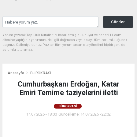
Gönder
Yorum yazarak Topluluk Kuralları’nı kabul etmiş bulunuyor ve haber111.com
sitesine yaptığınız yorumunuzla ilgili doğrudan veya dolaylı tüm sorumluluğu tek
başınıza üstleniyorsunuz. Yazılan tüm yorumlardan site yönetimi hiçbir şekilde
sorumlu tutulamaz.
Anasayfa
BÜROKRASİ
Cumhurbaşkanı Erdoğan, Katar
Emiri Temim'e taziyelerini iletti
BÜROKRASİ
14.07.2026 - 18:00, Güncelleme: 14.07.2026 - 22:02