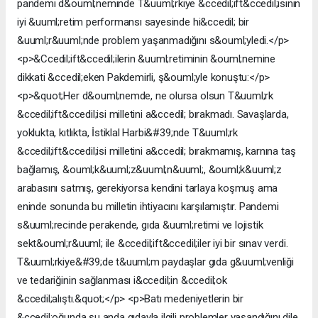
pandemi d&ouml;neminde T&uuml;rkiye &ccedil;ift&ccedil;isinin
iyi &uuml;retim performansı sayesinde hi&ccedil; bir
&uuml;r&uuml;nde problem yaşanmadığını s&ouml;yledi.</p>
<p>&Ccedil;ift&ccedil;ilerin &uuml;retiminin &ouml;nemine
dikkati &ccedil;eken Pakdemirli, ş&ouml;yle konuştu:</p>
<p>&quot;Her d&ouml;nemde, ne olursa olsun T&uuml;rk
&ccedil;ift&ccedil;isi milletini a&ccedil; bırakmadı. Savaşlarda,
yoklukta, kıtlıkta, İstiklal Harbi&#39;nde T&uuml;rk
&ccedil;ift&ccedil;isi milletini a&ccedil; bırakmamış, karnına taş
bağlamış, &ouml;k&uuml;z&uuml;n&uuml;, &ouml;k&uuml;z
arabasını satmış, gerekiyorsa kendini tarlaya koşmuş ama
eninde sonunda bu milletin ihtiyacını karşılamıştır. Pandemi
s&uuml;recinde perakende, gıda &uuml;retimi ve lojistik
sekt&ouml;r&uuml; ile &ccedil;ift&ccedil;iler iyi bir sınav verdi.
T&uuml;rkiye&#39;de t&uuml;m paydaşlar gıda g&uuml;venliği
ve tedariğinin sağlanması i&ccedil;in &ccedil;ok
&ccedil;alıştı.&quot;</p> <p>Batı medeniyetlerin bir
&ccedil;oğunda şu anda gıdayla ilgili problemler yaşandığını dile