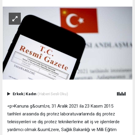
Erkek
|
Kadın
(Haberi Sesli Oku)
<p>Kanuna g&ouml;re, 31 Aralık 2021 ila 23 Kasım 2015 tarihleri arasında diş protez laboratuvarlarında diş protez teknisyenleri ve diş protez teknikerlerine ait iş ve işlemlerde yardımcı olmak &uuml;zere, Sağlık Bakanlığı ve Milli Eğitim Bakanlığı arasında d&uuml;zenlenen protokol kapsamında eğitim alanlar, diş protez laboratuvar sahibi ve mesul m&uuml;d&uuml;r&uuml; olmamak &uuml;zere, yardımcı personel olarak &ccedil;alışabilecek.</p> <p><span style="font-family:gothamnarrow-bold">Sağlık Bakanlığı</span>&nbsp;ve bağlı kuruluşları, g&ouml;t&uuml;r&uuml; bedel &uuml;zerinden sağlık hizmeti sunmak &uuml;zere kamu kurum ve kuruluşlarıyla protokol yapmaya,&nbsp;<span style="font-family:gothamnarrow-bold">kamu kurum ve kuruluşları&nbsp;</span>da s&ouml;z konusu protokoller doğrultusunda g&ouml;t&uuml;r&uuml; bedel &uuml;zerinden sağlık hizmeti bedeli &ouml;demeye yetkili olacak.</p> <p>Bu şekilde hizmet verilmesine ve g&ouml;t&uuml;r&uuml; bedelin tespit edilmesine ilişkin usul ve esaslar Hazine ve Maliye Bakanlığının g&ouml;r&uuml;ş&uuml; alınarak yapılacak protokollerde belirlenecek. G&ouml;t&uuml;r&uuml; bedel &uuml;zerinden sunulan hizmetler i&ccedil;in ilgili kurumlara ayrıca fatura ve dayanağı belge g&ouml;nderilmeyecek.</p> <p>İmar ve Gecekondu Mevzuatına Aykırı Yapılara Uygulanacak Bazı İşlemler ve 6785 Sayılı İmar Kanununun Bir Maddesinin Değiştirilmesi Hakkında Kanunun 10&#39;uncu maddesi kapsamında yapılan uygulamalarda, umumi hizmet alanları i&ccedil;in yapılan her t&uuml;rl&uuml; terk ve kesintinin, parselasyon planındaki d&uuml;zenleme ortaklık payı kesintisinden az olması durumunda, &ouml;nceki terk ve kesintilerin oranını parselasyon planındaki d&uuml;zenleme ortaklık payı oranına tamamlayan fark kadar d&uuml;zenleme ortaklık payı kesintisi yapılabilecek.</p> <p>Yapılan bu kesinti tamamlayıcı mahiyette olup m&uuml;kerrer uygulama olarak değerlendirilemeyecek ancak toplam kesinti oranı her hal&uuml;karda y&uuml;zde 45&#39;i de ge&ccedil;emeyecek.</p> <h3>Rekabetin Korunması Hakkında Kanun&#39;un 25&#39;inci maddesine bazı fıkralar eklendi</h3> <p>Rekabetin Korunması Hakkında Kanun&#39;un 25&#39;inci maddesine eklenen bazı fıkralara g&ouml;re, kurul başkan ve &uuml;yeleri, &uuml;yeliklerinin sona ermesinden itibaren 2 yıl s&uuml;reyle, g&ouml;revden ayrıldıkları tarihten &ouml;nceki 2 sene i&ccedil;inde bu kanun kapsamında ger&ccedil;ekleştirilen soruşturmaların konusu sekt&ouml;rlerde faaliyet g&ouml;steren t&uuml;zel kişilerde g&ouml;rev alamayacak ve bu nitelikteki ger&ccedil;ek ve t&uuml;zel kişileri bu kanunun uygulanmasıyla ilgili idari s&uuml;re&ccedil;lerde kurum nezdinde temsil edemeyecek.</p> <p>G&ouml;revden ayrıldıkları tarihten &ouml;nceki 2 yıl i&ccedil;inde soruşturmada raport&ouml;r olarak g&ouml;revlendirilen meslek personeli, bu s&uuml;re i&ccedil;inde 43&#39;&uuml;nc&uuml; madde uyarınca anılan personelin g&ouml;zetiminden sorumlu daire başkanı ve ilgili daire başkan yardımcısı ile başkan yardımcısı, kurumdan ayrılmalarından itibaren 2 yıl s&uuml;reyle, ilgili soruşturmaların konusu olan sekt&ouml;rlerde faaliyet g&ouml;steren t&uuml;zel kişilerde g&ouml;rev alamayacak ve bu nitelikteki ger&ccedil;ek ve t&uuml;zel kişileri bu kanunun uygulanmasıyla ilgili idari s&uuml;re&ccedil;lerde kurum nezdinde temsilde bulanamayacak.</p> <p>Sosyal Sigortalar ve Genel Sağlık Sigortası Kanununa ge&ccedil;ici madde eklendi.</p> <p>Ge&ccedil;ici madde 85&#39;e g&ouml;re, haklarında uzun vadeli sigorta kolları h&uuml;k&uuml;mleri uygulanan sigortalıları &ccedil;alıştıran işverenlerce, 2020 yılının aynı ayına ilişkin Kuruma verilen aylık prim ve hizmet belgelerinde veya muhtasar ve prim hizmet beyannamelerinde prime esas g&uuml;nl&uuml;k kazancı 147 lira ve altında bildirilen sigortalıların toplam prim &ouml;deme g&uuml;n sayısını ge&ccedil;memek &uuml;zere, 2021 yılında cari aya ilişkin verilen aylık prim ve hizmet belgelerinde veya muhtasar ve prim hizmet beyannamelerinde bildirilen sigortalılara ilişkin toplam prim &ouml;deme g&uuml;n sayısının, 2021 yılı i&ccedil;inde ilk defa bu kanun kapsamına alınan iş yerlerinden bildirilen sigortalılara ilişkin toplam prim &ouml;deme g&uuml;n sayısının, 2021 yılı ocak ila aralık ayları/d&ouml;nemi i&ccedil;in g&uuml;nl&uuml;k 2,50 lirayla &ccedil;arpımı sonucu bulunacak tutar, bu işverenlerin kuruma &ouml;deyecekleri sigorta primlerinden mahsup edilecek, bu tutar İşsizlik Sigortası Fonundan karşılanacak.</p> <p>Ancak a bendinde belirtilen prime esas g&uuml;nl&uuml;k kazan&ccedil; tutarı 6356 sayılı Kanun h&uuml;k&uuml;mleri uyarınca toplu iş s&ouml;zleşmesine tabi &ouml;zel sekt&ouml;r işverenlerine ait iş yerleri i&ccedil;in 294 lira olarak esas alınacak.</p> <p>Bu madde kapsamında destekten yararlanılacak ayda/d&ouml;nemde, 2020 yılı ocak ila aralık ayları/d&ouml;neminde aylık prim ve hizmet belgesi veya muhtasar ve prim hizmet beyannamesi ile 4&#39;&uuml;nc&uuml; maddenin birinci fıkrasının a bendi kapsamında uzun vadeli sigorta kollarından en az sigortalı bildirimi yapılan aydaki/d&ouml;nemdeki sigortalı sayısının altında bildirimde bulunulması halinde bu madde h&uuml;k&uuml;mleri uygulanmayacak.</p> <p>Mevcut bir işletmenin kapatılarak değişik bir ad ve unvan altında ya da bir iş birimi olarak a&ccedil;ılması veya y&ouml;netim ve kontrol&uuml; elinde bulunduracak şekilde doğrudan veya dolaylı ortaklık ilişkisi bulunan şirketler arasında istihdamın kaydırılması, şahıs işletmelerinde işletme sahipliğinin değiştirilmesi gibi İşsizlik Sigortası Fonu katkısından yararlanmak amacıyla muvazaalı işlem tesis ettiği anlaşılan veya sigortalıların prime esas kazan&ccedil;larını 2021 yılı ocak ila aralık ayları/d&ouml;nemi i&ccedil;in kuruma bildirmediği veya eksik bildirdiği tespit edilen iş yerlerinden İşsizlik Sigortası Fonunca karşılanan tutar, gecikme cezası ve gecikme zammıyla birlikte geri alınacak ve bu iş yerleri hakkında bu madde h&uuml;k&uuml;mleri uygulanmayacak.</p> <p>Ancak ilgili ayda 2021 yılına ait aylık br&uuml;t asgari &uuml;cretin onda birini ge&ccedil;meyecek tutarda eksik prime esas kazan&ccedil; bildirimi yapıldığının tespiti durumunda kurumca yapılacak ihtar &uuml;zerine 15 g&uuml;nl&uuml;k s&uuml;re i&ccedil;inde s&ouml;z konusu eksikliği gideren iş yerleri hakkında bu madde h&uuml;k&uuml;mleri uygulanmaya devam edecek.</p> <p>3213 sayılı Kanun&#39;un ek 9&#39;uncu maddesi uyarınca &uuml;cretleri asgari &uuml;cretin 2 katından az olamayacağı h&uuml;kme bağlanan &quot;Linyit&quot; ve &quot;Taşk&ouml;m&uuml;r&uuml;&quot; &ccedil;ıkarılan iş yerlerinde yer altında &ccedil;alışan sigortalılar i&ccedil;in belirlenecek g&uuml;nl&uuml;k kazan&ccedil; 392 lira olarak ve 2020 yılının aynı ayına ilişkin kuruma verilen aylık prim ve hizmet belgelerinde veya muhtasar ve prim hizmet beyannamelerinde bildirilen prim &ouml;deme g&uuml;n sayısının y&uuml;zde 50&#39;sini ge&ccedil;memek &uuml;zere, 2021 yılında cari aya ilişkin verilen aylık prim ve hizmet belgelerinde veya muhtasar ve prim hizmet beyannamelerinde bildirilen sigortalılara ilişkin toplam prim &ouml;deme g&uuml;n sayısı dikkate alınacak.</p> <h3>30 Nisan 2021&#39;e kadar &ccedil;ek su&ccedil;larından mahkum olanların cezalarının infazı durdurulabilecek</h3> <p>5941 sayılı &Ccedil;ek Kanunu&#39;nun ge&ccedil;ici 5&#39;inci maddesinin birinci fıkrası değiştirildi.</p> <p>5&#39;inci maddede tanımlanan ve 30 Nisan 2021 tarihine kadar işlenen su&ccedil;tan dolayı mahkum olanların cezalarının infazı durdurulabilecek.</p> <p>H&uuml;k&uuml;ml&uuml; 30 Haziran 2022 tarihine kadar &ccedil;ek bedelinin bu fıkrada değişiklik yapan Kanunun yayımı tarihi itibarıyla &ouml;denmeyen kısmının onda birini alacaklıya &ouml;demek zorunda olacak.</p> <p>Kalan kısmını 30 Haziran 2022 tarihinden itibaren ikişer ay arayla 15 eşit taksitle &ouml;demesi durumunda mahkemece, ceza mahkumiyetinin b&uuml;t&uuml;n sonu&ccedil;larıyla ortadan kaldırılmasına karar verilebilecek.</p> <p>30 Haziran 2022 tarihine kadar &ccedil;ek bedelinin &ouml;denmeyen kısmının onda birinin &ouml;denmemesi halinde alacaklının şikayeti &uuml;zerine mahkemece h&uuml;km&uuml;n infazının devamına karar verilebilecek. H&uuml;k&uuml;ml&uuml; taksitlerden birini s&uuml;resi i&ccedil;inde ilk defa &ouml;demediği takdirde &ouml;demediği bu taksit, s&uuml;renin sonuna bir taksit olarak eklenecek. Kalan taksitlerden birini daha &ouml;demediği takdirde alacaklının şikayeti &uuml;zerine mahkemece h&uuml;km&uuml;n infazının devamına karar verilebilecek.</p> <p>Bu fıkra h&uuml;k&uuml;mleri, 30 Nisan 2021 tarihine kadar işlenmiş ve yargılaması devam eden su&ccedil;lar bakımından, &ccedil;ek bedelinin &ouml;denmeyen kısmının onda birinin 30 Haziran 2022 tarihine kadar ve bu fıkrada belirtilen taksitlerin s&uuml;releri i&ccedil;inde alacaklıya &ouml;denmesi koşuluyla, infaz aşamasında uygulanabilecek.</p> <h3>Olağan&uuml;st&uuml; durumlarda yaşamını ortaya koyan g&uuml;mr&uuml;k personeline maaşının 6 katından 24 katına kadar &ouml;d&uuml;l verilebilecek</h3> <p>16 Nisan 2020 tarihli ve 7244 sayılı Yeni Koronavir&uuml;s (Kovid-19) Salgınının Ekonomik ve Sosyal Hayata Etkilerinin Azaltılması Hakkında Kanun ile Bazı Kanunlarda Değişiklik Yapılmasına Dair Kanunun 2&#39;nci maddesinin birinci fıkrasındaki &quot;Ertelenen genel kurul toplantıları, ertelemenin sona erdiği tarihten itibaren 3 ay i&ccedil;inde yapılır.&quot; ifadesindeki s&uuml;re &quot;6 ay&quot; şeklinde değiştirildi.</p> <p>G&uuml;mr&uuml;k Personeli ile Bazı D&uuml;zenlemeler Hakkında Kanun H&uuml;km&uuml;nde Kararnameye eklenen ek maddeye g&ouml;re, g&uuml;mr&uuml;k hizmetleri ve ka&ccedil;ak&ccedil;ılıkla m&uuml;cadele g&ouml;revleri kapsamında, 39&#39;uncu maddede belirtilen personelden, devletin ekonomik menfaatleri, doğal ve k&uuml;lt&uuml;rel miras, &ccedil;evre ve toplum sağlığı ile kamu g&uuml;venliğinin korunmasında y&uuml;ksek hizmetleri g&ouml;r&uuml;lenler, fiilen almakta oldukları aylık tutarlarının 2 ka