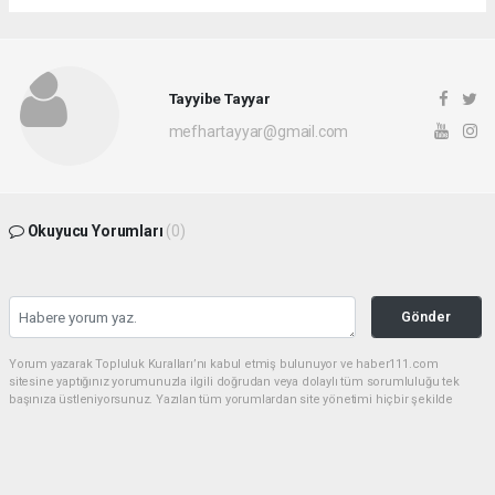
Tayyibe Tayyar
mefhartayyar@gmail.com
Okuyucu Yorumları
(0)
Gönder
Yorum yazarak Topluluk Kuralları’nı kabul etmiş bulunuyor ve haber111.com
sitesine yaptığınız yorumunuzla ilgili doğrudan veya dolaylı tüm sorumluluğu tek
başınıza üstleniyorsunuz. Yazılan tüm yorumlardan site yönetimi hiçbir şekilde
sorumlu tutulamaz.