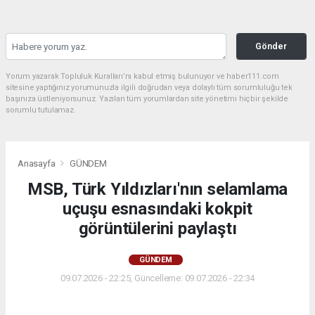
Gönder
Yorum yazarak Topluluk Kuralları’nı kabul etmiş bulunuyor ve haber111.com
sitesine yaptığınız yorumunuzla ilgili doğrudan veya dolaylı tüm sorumluluğu tek
başınıza üstleniyorsunuz. Yazılan tüm yorumlardan site yönetimi hiçbir şekilde
sorumlu tutulamaz.
Anasayfa
GÜNDEM
MSB, Türk Yıldızları'nın selamlama
uçuşu esnasındaki kokpit
görüntülerini paylaştı
GÜNDEM
09.07.2026 - 22:25, Güncelleme: 09.07.2026 - 22:34