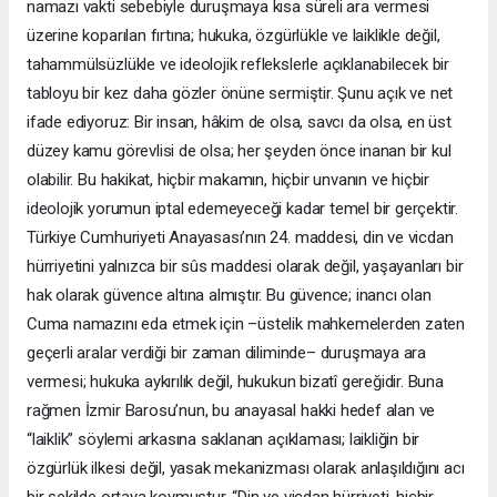
namazı vakti sebebiyle duruşmaya kısa süreli ara vermesi
üzerine koparılan fırtına; hukuka, özgürlükle ve laiklikle değil,
tahammülsüzlükle ve ideolojik reflekslerle açıklanabilecek bir
tabloyu bir kez daha gözler önüne sermiştir. Şunu açık ve net
ifade ediyoruz: Bir insan, hâkim de olsa, savcı da olsa, en üst
düzey kamu görevlisi de olsa; her şeyden önce inanan bir kul
olabilir. Bu hakikat, hiçbir makamın, hiçbir unvanın ve hiçbir
ideolojik yorumun iptal edemeyeceği kadar temel bir gerçektir.
Türkiye Cumhuriyeti Anayasası’nın 24. maddesi, din ve vicdan
hürriyetini yalnızca bir sûs maddesi olarak değil, yaşayanları bir
hak olarak güvence altına almıştır. Bu güvence; inancı olan
Cuma namazını eda etmek için –üstelik mahkemelerden zaten
geçerli aralar verdiği bir zaman diliminde– duruşmaya ara
vermesi; hukuka aykırılık değil, hukukun bizatî gereğidir. Buna
rağmen İzmir Barosu’nun, bu anayasal hakki hedef alan ve
“laiklik” söylemi arkasına saklanan açıklaması; laikliğin bir
özgürlük ilkesi değil, yasak mekanizması olarak anlaşıldığını acı