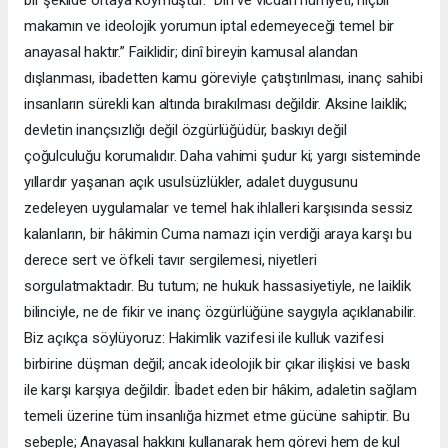
bir şekilde ortaya koymuştur. “Din ve vicdan hürriyeti, hiçbir
makamın ve ideolojik yorumun iptal edemeyeceği temel bir
anayasal haktır.” Faiklidir; dinî bireyin kamusal alandan
dışlanması, ibadetten kamu göreviyle çatıştırılması, inanç sahibi
insanların sürekli kan altında bırakılması değildir. Aksine laiklik;
devletin inançsızlığı değil özgürlüğüdür, baskıyı değil
çoğulculuğu korumalıdır. Daha vahimi şudur ki; yargı sisteminde
yıllardır yaşanan açık usulsüzlükler, adalet duygusunu
zedeleyen uygulamalar ve temel hak ihlalleri karşısında sessiz
kalanların, bir hâkimin Cuma namazı için verdiği araya karşı bu
derece sert ve öfkeli tavır sergilemesi, niyetleri
sorgulatmaktadır. Bu tutum; ne hukuk hassasiyetiyle, ne laiklik
bilinciyle, ne de fikir ve inanç özgürlüğüne saygıyla açıklanabilir.
Biz açıkça söylüyoruz: Hakimlik vazifesi ile kulluk vazifesi
birbirine düşman değil; ancak ideolojik bir çıkar ilişkisi ve baskı
ile karşı karşıya değildir. İbadet eden bir hâkim, adaletin sağlam
temeli üzerine tüm insanlığa hizmet etme gücüne sahiptir. Bu
sebeple; Anayasal hakkını kullanarak hem görevi hem de kul