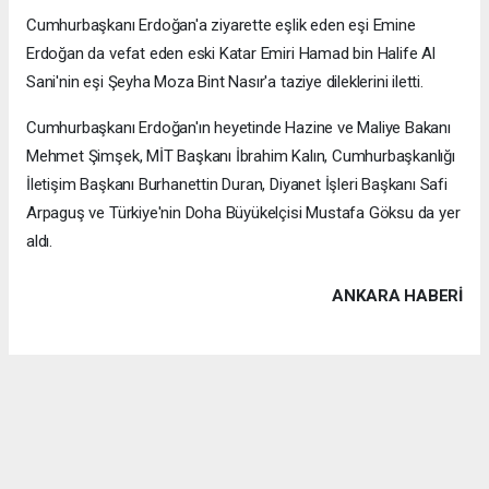
Cumhurbaşkanı Erdoğan'a ziyarette eşlik eden eşi Emine
Erdoğan da vefat eden eski Katar Emiri Hamad bin Halife Al
Sani'nin eşi Şeyha Moza Bint Nasır'a taziye dileklerini iletti.
Cumhurbaşkanı Erdoğan'ın heyetinde Hazine ve Maliye Bakanı
Mehmet Şimşek, MİT Başkanı İbrahim Kalın, Cumhurbaşkanlığı
İletişim Başkanı Burhanettin Duran, Diyanet İşleri Başkanı Safi
Arpaguş ve Türkiye'nin Doha Büyükelçisi Mustafa Göksu da yer
aldı.
ANKARA HABERİ
Anadolu Ajansı (AA), İhlas Haber Ajansı (İHA), Demirören