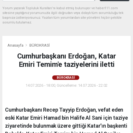
Yorum yazarak Topluluk Kuralları’nı kabul etmiş bulunuyor ve haber111.com
sitesine yaptığınız yorumunuzla ilgili doğrudan veya dolaylı tüm sorumluluğu tek
başınıza üstleniyorsunuz. Yazılan tüm yorumlardan site yönetimi hiçbir şekilde
sorumlu tutulamaz.
Anasayfa
BÜROKRASİ
Cumhurbaşkanı Erdoğan, Katar
Emiri Temim'e taziyelerini iletti
BÜROKRASİ
14.07.2026 - 18:00, Güncelleme: 14.07.2026 - 22:02
Cumhurbaşkanı Recep Tayyip Erdoğan, vefat eden
eski Katar Emiri Hamad bin Halife Al Sani için taziye
ziyaretinde bulunmak üzere gittiği Katar'ın başkenti