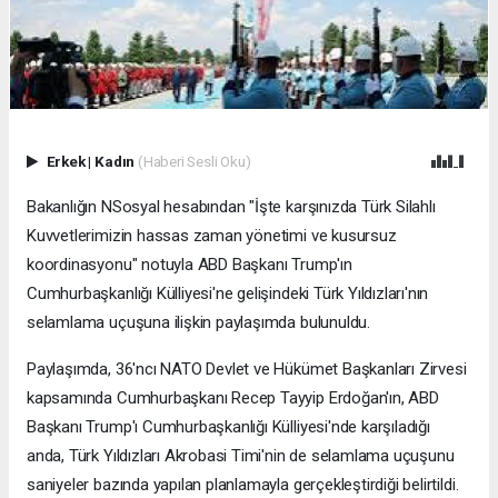
Erkek
|
Kadın
(Haberi Sesli Oku)
Bakanlığın NSosyal hesabından "İşte karşınızda Türk Silahlı
Kuvvetlerimizin hassas zaman yönetimi ve kusursuz
koordinasyonu" notuyla ABD Başkanı Trump'ın
Cumhurbaşkanlığı Külliyesi'ne gelişindeki Türk Yıldızları'nın
selamlama uçuşuna ilişkin paylaşımda bulunuldu.
Paylaşımda, 36'ncı NATO Devlet ve Hükümet Başkanları Zirvesi
kapsamında Cumhurbaşkanı Recep Tayyip Erdoğan'ın, ABD
Başkanı Trump'ı Cumhurbaşkanlığı Külliyesi'nde karşıladığı
anda, Türk Yıldızları Akrobasi Timi'nin de selamlama uçuşunu
saniyeler bazında yapılan planlamayla gerçekleştirdiği belirtildi.