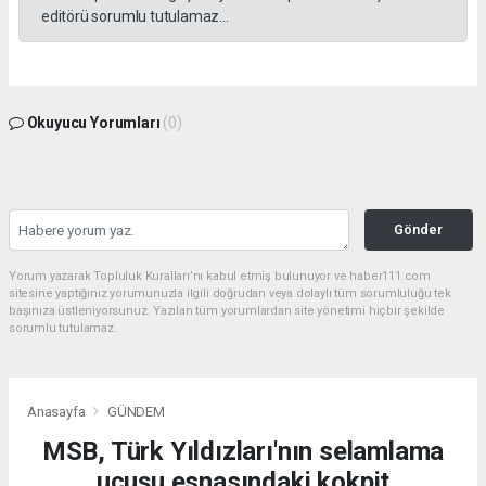
editörü sorumlu tutulamaz...
Okuyucu Yorumları
(0)
Gönder
Yorum yazarak Topluluk Kuralları’nı kabul etmiş bulunuyor ve haber111.com
sitesine yaptığınız yorumunuzla ilgili doğrudan veya dolaylı tüm sorumluluğu tek
başınıza üstleniyorsunuz. Yazılan tüm yorumlardan site yönetimi hiçbir şekilde
sorumlu tutulamaz.
Anasayfa
GÜNDEM
MSB, Türk Yıldızları'nın selamlama
uçuşu esnasındaki kokpit