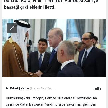
Doha'da, Katar Emiri Temim bin Hamed Al Sani'ye
başsağlığı dileklerini iletti.
Erkek
|
Kadın
(Haberi Sesli Oku)
Cumhurbaşkanı Erdoğan, Hamad Uluslararası Havalimanı'na
gelişinde Katar Başbakan Yardımcısı ve Savunma İşlerinden