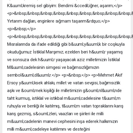
K&uuml;kremiş sel gibiyim: Bendimi &ccedil;iğner, aşarım;</p>
<p>&nbsp;&nbsp;&nbsp;&nbsp;&nbsp;&nbsp;&nbsp;&nbsp;&nbsp;
Yırtarım dağları, enginlere sığmam taşarım&rdquo;</p>
<p>&nbsp;</p>
<p>&nbsp;&nbsp;&nbsp;&nbsp;&nbsp;&nbsp;&nbsp;&nbsp;&nbsp;
Mısralarında da ifade edildiği gibi b&uuml;y&uuml;k bir coşkuyla
okuduğumuz İstiklal Marşımız; ezelden beri h&uuml;r yaşamış
ve sonsuza dek h&uuml;r yaşayacak aziz milletimizin İstiklal
M&uuml;cadelesinin simgesi ve bağımsızlığımızın
sembol&uuml;d&uuml;r.</p> <p>&nbsp;</p> <p>Mehmet Akif
Ersoy y&uuml;ksek ahlakı, millet ve vatan sevgisi, bağımsızlık
aşkı ve &ouml;rnek kişiliği ile milletimizin g&ouml;nl&uuml;nde
taht kurmuş, istiklal ve istikbal m&uuml;cadelesine t&uuml;m
ruhuyla ve benliği ile katılmış, t&uuml;m vatan topraklarını karış
karış gezmiş, s&ouml;zleri, vaazları ve şiirleri ile milli
m&uuml;cadelenin manevi cephesini inşa ederek halkımızın
milli m&uuml;cadeleye katılımını ve desteğini