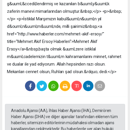
g&uuml;&ccedil;lendirmiş ve kazanılan b&uuml;y&uuml;k
zaferin manevi mimarlarından olmuştur.&nbsp;</p> <p>&nbsp;
</p> <p>İstiklal Marşımızın kabul&uuml;n&uuml;n yıl
d&ouml;n&uuml;m&uuml;nde, milli şairimiz&nbsp;<a
href="http://www.haberler.com/mehmet-akif-ersoy/"
title="Mehmet Akif Ersoy Haberleri">Mehmet Akif
Ersoy</a>&nbsp;başta olmak &uuml;zere istiklal
m&uuml;cadelemizin t&uuml;m kahramanlarını minnet, rahmet
ve dualar ile yad ediyorum. Allah hepsinden razı olsun.
Mekanları cennet olsun, Ruhları şad olsun.&rdquo; dedi.</p>
Anadolu Ajansı (AA), İhlas Haber Ajansı (İHA), Demirören
Haber Ajansı (DHA) ve diğer ajanslar tarafından eklenen tüm
haberler, sitemizin editörlerinin müdahalesi olmadan ajans
kanallarından çekilmektedir. Bu haberlerde yer alan hukuki