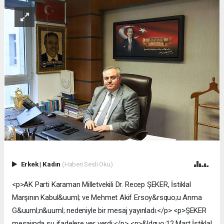
Erkek
|
Kadın
(Haberi Sesli Oku)
<p>AK Parti Karaman Milletvekili Dr. Recep ŞEKER, İstiklal
Marşının Kabul&uuml; ve Mehmet Akif Ersoy&rsquo;u Anma
G&uuml;n&uuml; nedeniyle bir mesaj yayınladı.</p> <p>ŞEKER
mesajında şu ifadelere yer verdi:</p> <p>&ldquo;12 Mart İstiklal