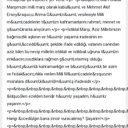
Marşımızın milli marş olarak kabul&uuml; ve Mehmet Akif
Ersoy&rsquo;u Anma G&uuml;n&uuml; vesilesiyle Milli
m&uuml;cadelenin t&uuml;m kahramanlarını rahmet, minnet ve
ş&uuml;kranla anıyorum.</p> <p>İstiklal Marşı, Aziz Milletimizin
bağımsızlık aşkının ve h&uuml;r yaşama iradesinin en
g&uuml;&ccedil;l&uuml; şekilde ifade edildiği, vatanını canından
aziz bilen bu necip milletin istiklali ve istikbali uğruna t&uuml;m
imk&acirc;nsızlıklara rağmen g&ouml;stermiş olduğu
b&uuml;y&uuml;k kahramanlığın ve b&uuml;y&uuml;k bir azim
ve fedak&acirc;rlıkla verilen Milli M&uuml;cadele&rsquo;nin
mısralara d&ouml;k&uuml;lm&uuml;ş ifadesidir.</p>
<p>&nbsp;&nbsp;&nbsp;&nbsp;&nbsp;&nbsp;&nbsp;&nbsp;&nbsp;
&ldquo;Ben ezelden beridir h&uuml;r yaşadım, h&uuml;r
yaşarım.</p>
<p>&nbsp;&nbsp;&nbsp;&nbsp;&nbsp;&nbsp;&nbsp;&nbsp;&nbsp;
Hangi &ccedil;ılgın bana zincir vuracakmış? Şaşarım!</p>
<p>&nbsp;&nbsp;&nbsp;&nbsp;&nbsp;&nbsp;&nbsp;&nbsp;&nbsp;