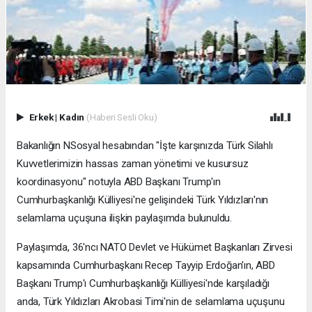
Erkek
|
Kadın
(Haberi Sesli Oku)
Bakanlığın NSosyal hesabından "İşte karşınızda Türk Silahlı
Kuvvetlerimizin hassas zaman yönetimi ve kusursuz
koordinasyonu" notuyla ABD Başkanı Trump'ın
Cumhurbaşkanlığı Külliyesi'ne gelişindeki Türk Yıldızları'nın
selamlama uçuşuna ilişkin paylaşımda bulunuldu.
Paylaşımda, 36'ncı NATO Devlet ve Hükümet Başkanları Zirvesi
kapsamında Cumhurbaşkanı Recep Tayyip Erdoğan'ın, ABD
Başkanı Trump'ı Cumhurbaşkanlığı Külliyesi'nde karşıladığı
anda, Türk Yıldızları Akrobasi Timi'nin de selamlama uçuşunu