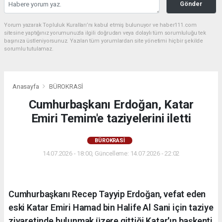
Gönder
Yorum yazarak Topluluk Kuralları’nı kabul etmiş bulunuyor ve haber111.com
sitesine yaptığınız yorumunuzla ilgili doğrudan veya dolaylı tüm sorumluluğu tek
başınıza üstleniyorsunuz. Yazılan tüm yorumlardan site yönetimi hiçbir şekilde
sorumlu tutulamaz.
Anasayfa
BÜROKRASİ
Cumhurbaşkanı Erdoğan, Katar
Emiri Temim'e taziyelerini iletti
BÜROKRASİ
14.07.2026 - 18:00, Güncelleme: 14.07.2026 - 22:02
Cumhurbaşkanı Recep Tayyip Erdoğan, vefat eden
eski Katar Emiri Hamad bin Halife Al Sani için taziye
ziyaretinde bulunmak üzere gittiği Katar'ın başkenti