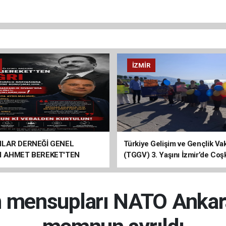
İZMIR
ILAR DERNEĞİ GENEL
Türkiye Gelişim ve Gençlik Vak
I AHMET BEREKET'TEN
(TGGV) 3. Yaşını İzmir’de Coş
Kutladı
n mensupları NATO Ankara