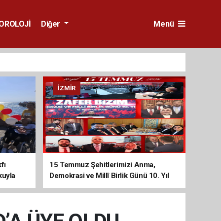
OROLOJİ
Diğer
Menü
İZMIR
fı
15 Temmuz Şehitlerimizi Anma,
kuyla
Demokrasi ve Millî Birlik Günü 10. Yıl
Programına Yoğun Katılım