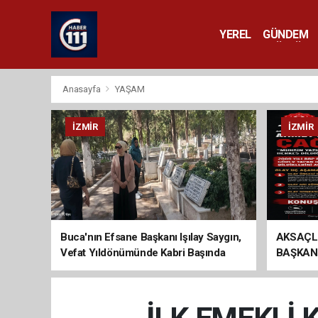
YEREL
GÜNDEM
YAŞAM
KÜLTÜR 
Anasayfa
YAŞAM
İZMIR
İZMIR
Buca'nın Efsane Başkanı Işılay Saygın,
AKSAÇL
Vefat Yıldönümünde Kabri Başında
BAŞKAN
Anıldı
ÇAĞRI