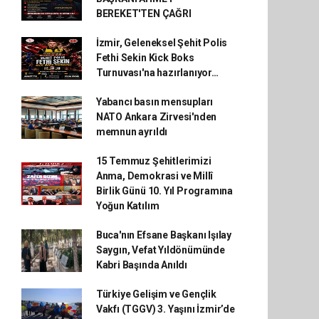
BEREKET'TEN ÇAĞRI
İzmir, Geleneksel Şehit Polis
Fethi Sekin Kick Boks
Turnuvası'na hazırlanıyor…
Yabancı basın mensupları
NATO Ankara Zirvesi'nden
memnun ayrıldı
15 Temmuz Şehitlerimizi
Anma, Demokrasi ve Millî
Birlik Günü 10. Yıl Programına
Yoğun Katılım
Buca'nın Efsane Başkanı Işılay
Saygın, Vefat Yıldönümünde
Kabri Başında Anıldı
Türkiye Gelişim ve Gençlik
Vakfı (TGGV) 3. Yaşını İzmir’de