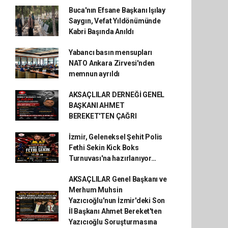
Buca'nın Efsane Başkanı Işılay
Saygın, Vefat Yıldönümünde
Kabri Başında Anıldı
Yabancı basın mensupları
NATO Ankara Zirvesi'nden
memnun ayrıldı
AKSAÇLILAR DERNEĞİ GENEL
BAŞKANI AHMET
BEREKET'TEN ÇAĞRI
İzmir, Geleneksel Şehit Polis
Fethi Sekin Kick Boks
Turnuvası'na hazırlanıyor…
AKSAÇLILAR Genel Başkanı ve
Merhum Muhsin
Yazıcıoğlu'nun İzmir'deki Son
İl Başkanı Ahmet Bereket'ten
Yazıcıoğlu Soruşturmasına