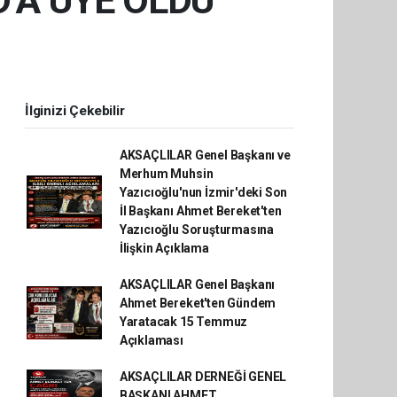
’A ÜYE OLDU
İlginizi Çekebilir
AKSAÇLILAR Genel Başkanı ve
Merhum Muhsin
Yazıcıoğlu'nun İzmir'deki Son
İl Başkanı Ahmet Bereket'ten
Yazıcıoğlu Soruşturmasına
İlişkin Açıklama
AKSAÇLILAR Genel Başkanı
Ahmet Bereket'ten Gündem
Yaratacak 15 Temmuz
Açıklaması
AKSAÇLILAR DERNEĞİ GENEL
BAŞKANI AHMET