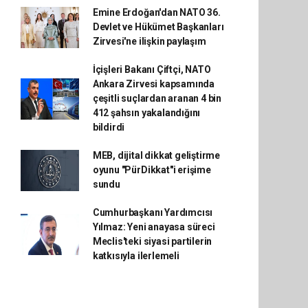
Emine Erdoğan'dan NATO 36.
Devlet ve Hükümet Başkanları
Zirvesi'ne ilişkin paylaşım
İçişleri Bakanı Çiftçi, NATO
Ankara Zirvesi kapsamında
çeşitli suçlardan aranan 4 bin
412 şahsın yakalandığını
bildirdi
MEB, dijital dikkat geliştirme
oyunu "PürDikkat"i erişime
sundu
Cumhurbaşkanı Yardımcısı
Yılmaz: Yeni anayasa süreci
Meclis'teki siyasi partilerin
katkısıyla ilerlemeli