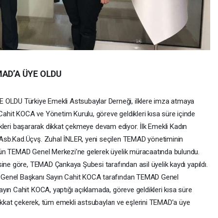
MAD’A ÜYE OLDU
DU Türkiye Emekli Astsubaylar Derneği, ilklere imza atmaya
hit KOCA ve Yönetim Kurulu, göreve geldikleri kısa süre içinde
 ilkleri başararak dikkat çekmeye devam ediyor. İlk Emekli Kadın
Asb.Kad.Üçvş. Zuhal İNLER, yeni seçilen TEMAD yönetiminin
gün TEMAD Genel Merkezi’ne gelerek üyelik müracaatında bulundu.
ine göre, TEMAD Çankaya Şubesi tarafından asil üyelik kaydı yapıldı.
 Genel Başkanı Sayın Cahit KOCA tarafından TEMAD Genel
yın Cahit KOCA, yaptığı açıklamada, göreve geldikleri kısa süre
dikkat çekerek, tüm emekli astsubayları ve eşlerini TEMAD’a üye