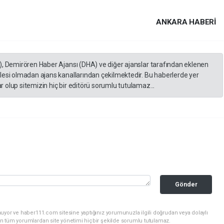
ANKARA HABERİ
), Demirören Haber Ajansı (DHA) ve diğer ajanslar tarafından eklenen
lesi olmadan ajans kanallarından çekilmektedir. Bu haberlerde yer
 olup sitemizin hiç bir editörü sorumlu tutulamaz...
Gönder
uyor ve haber111.com sitesine yaptığınız yorumunuzla ilgili doğrudan veya dolaylı
n tüm yorumlardan site yönetimi hiçbir şekilde sorumlu tutulamaz.