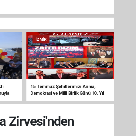
İZMIR
fı
15 Temmuz Şehitlerimizi Anma,
kuyla
Demokrasi ve Millî Birlik Günü 10. Yıl
Programına Yoğun Katılım
 Zirvesi'nden