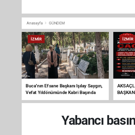
Anasayfa
GÜNDEM
İZMIR
İZMIR
Buca'nın Efsane Başkanı Işılay Saygın,
AKSAÇL
Vefat Yıldönümünde Kabri Başında
BAŞKAN
Anıldı
ÇAĞRI
Yabancı bası