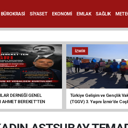
BÜROKRASİ
SİYASET
EKONOMİ
EMLAK
SAĞLIK
METE
SANAT
İZMIR
ILAR DERNEĞİ GENEL
Türkiye Gelişim ve Gençlik Vak
I AHMET BEREKET'TEN
(TGGV) 3. Yaşını İzmir’de Coş
Kutladı