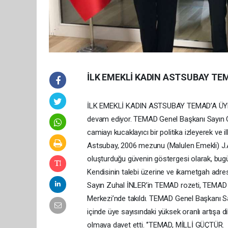
İLK EMEKLİ KADIN ASTSUBAY TE
İLK EMEKLİ KADIN ASTSUBAY TEMAD’A ÜYE OL
devam ediyor. TEMAD Genel Başkanı Sayın Ca
camiayı kucaklayıcı bir politika izleyerek ve
Astsubay, 2006 mezunu (Malulen Emekli) J.
oluşturduğu güvenin göstergesi olarak, bu
Kendisinin talebi üzerine ve ikametgah adres
Sayın Zuhal İNLER’in TEMAD rozeti, TEMAD
Merkezi’nde takıldı. TEMAD Genel Başkanı Sa
içinde üye sayısındaki yüksek oranlı artışa 
olmaya davet etti. ‘’TEMAD, MİLLİ GÜÇTÜR.