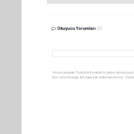
Okuyucu Yorumları
(0)
Yorum yazarak Topluluk Kuralları’nı kabul etmiş bulun
tüm sorumluluğu tek başınıza üstleniyorsunuz. Yazıla