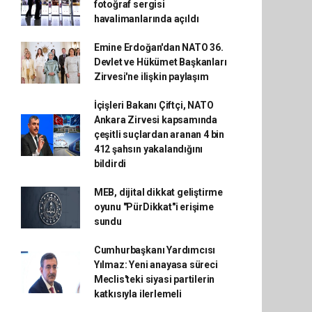
fotoğraf sergisi
havalimanlarında açıldı
Emine Erdoğan'dan NATO 36.
Devlet ve Hükümet Başkanları
Zirvesi'ne ilişkin paylaşım
İçişleri Bakanı Çiftçi, NATO
Ankara Zirvesi kapsamında
çeşitli suçlardan aranan 4 bin
412 şahsın yakalandığını
bildirdi
MEB, dijital dikkat geliştirme
oyunu "PürDikkat"i erişime
sundu
Cumhurbaşkanı Yardımcısı
Yılmaz: Yeni anayasa süreci
Meclis'teki siyasi partilerin
katkısıyla ilerlemeli