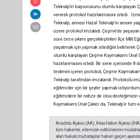
Tekinalp’in başvurusunu olumlu karşılayan Ç
vererek protokol hazırlanmasını istedi... İz
Tekinalp, annesi Hazal Tekinalp’in anısını y
üzere protokol imzaladı. Çeşme’de yaşayan
süre önce yıkımı gerçekleştirilen İlçe Milli E
yaşatmak için yapmak istediğini belirtere
olumlu karşılayan Çeşme Kaymakamı Ünal Çakı
hazırlanmasını istedi. Bir sene içerisinde 8 
teslimini içeren protokol, Çeşme Kaymakamı
Tekinalp tarafından imzalandı. Protokolü im
eğitimciler için bir şeyler yapmak istiyordu
eğitimcilere bir nebze de olsa desteğimizin
Kaymakamı Ünal Çakıcı da, Tekinalp’e tüm eği
Anadolu Ajansı (AA), İhlas Haber Ajansı (İHA
tüm haberler, sitemizin editörlerinin müdaha
alan hukuki muhataplar haberi geçen ajanslar