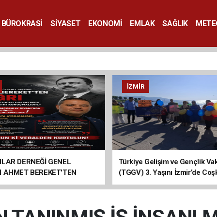
BÜROKRASİ
SİYASET
EKONOMİ
EMLAK
SAĞLIK
METE
SANAT
İZMIR
ILAR DERNEĞİ GENEL
Türkiye Gelişim ve Gençlik Vak
I AHMET BEREKET'TEN
(TGGV) 3. Yaşını İzmir’de Coş
Kutladı