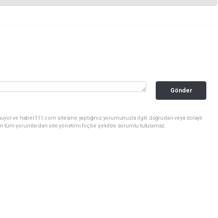
Gönder
uyor ve haber111.com sitesine yaptığınız yorumunuzla ilgili doğrudan veya dolaylı
n tüm yorumlardan site yönetimi hiçbir şekilde sorumlu tutulamaz.