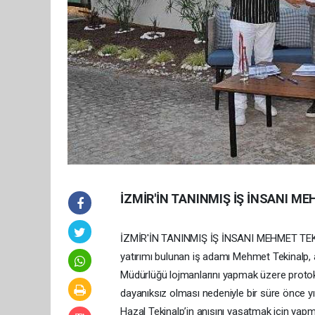
İZMİR'İN TANINMIŞ İŞ İNSANI M
İZMİR'İN TANINMIŞ İŞ İNSANI MEHMET TEK
yatırımı bulunan iş adamı Mehmet Tekinalp, a
Müdürlüğü lojmanlarını yapmak üzere proto
dayanıksız olması nedeniyle bir süre önce yık
Hazal Tekinalp’in anısını yaşatmak için ya