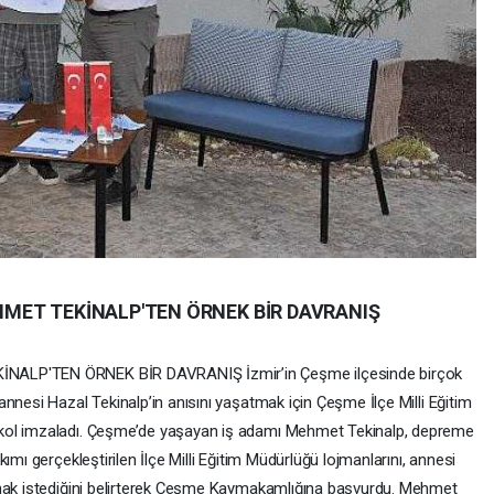
EHMET TEKİNALP'TEN ÖRNEK BİR DAVRANIŞ
İNALP'TEN ÖRNEK BİR DAVRANIŞ İzmir’in Çeşme ilçesinde birçok
nnesi Hazal Tekinalp’in anısını yaşatmak için Çeşme İlçe Milli Eğitim
kol imzaladı. Çeşme’de yaşayan iş adamı Mehmet Tekinalp, depreme
ımı gerçekleştirilen İlçe Milli Eğitim Müdürlüğü lojmanlarını, annesi
pmak istediğini belirterek Çeşme Kaymakamlığına başvurdu. Mehmet