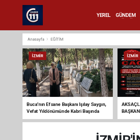
YEREL
GÜNDEM
YAŞAM
KÜLTÜR 
Anasayfa
EĞİTİM
İZMIR
İZMIR
Buca'nın Efsane Başkanı Işılay Saygın,
AKSAÇL
Vefat Yıldönümünde Kabri Başında
BAŞKAN
Anıldı
ÇAĞRI