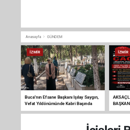
Anasayfa
GÜNDEM
İZMIR
İZMIR
Buca'nın Efsane Başkanı Işılay Saygın,
AKSAÇL
Vefat Yıldönümünde Kabri Başında
BAŞKAN
Anıldı
ÇAĞRI