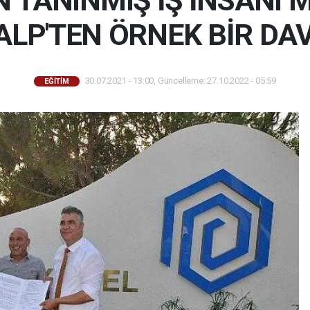
İN TANINMIŞ İŞ İNSANI
ALP'TEN ÖRNEK BİR DA
30.07.2021 - 13:00, Güncelleme: 27.10.2022 - 05:59
EĞİTİM