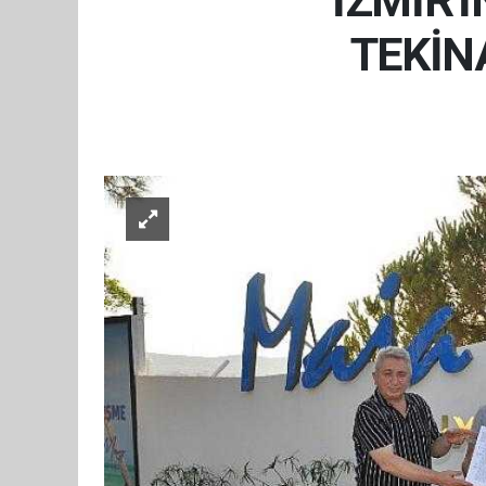
İZMİR'
TEKİN