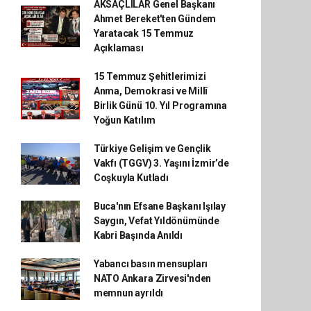
AKSAÇLILAR Genel Başkanı
Ahmet Bereket'ten Gündem
Yaratacak 15 Temmuz
Açıklaması
15 Temmuz Şehitlerimizi
Anma, Demokrasi ve Millî
Birlik Günü 10. Yıl Programına
Yoğun Katılım
Türkiye Gelişim ve Gençlik
Vakfı (TGGV) 3. Yaşını İzmir’de
Coşkuyla Kutladı
Buca'nın Efsane Başkanı Işılay
Saygın, Vefat Yıldönümünde
Kabri Başında Anıldı
Yabancı basın mensupları
NATO Ankara Zirvesi'nden
memnun ayrıldı