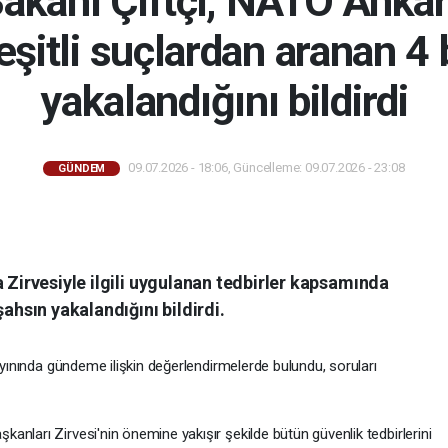
 Bakanı Çiftçi, NATO Ankar
şitli suçlardan aranan 4 
yakalandığını bildirdi
09.07.2026 - 18:06, Güncelleme: 09.07.2026 - 23:08
GÜNDEM
a Zirvesiyle ilgili uygulanan tedbirler kapsamında
şahsın yakalandığını bildirdi.
yayınında gündeme ilişkin değerlendirmelerde bulundu, soruları
nları Zirvesi'nin önemine yakışır şekilde bütün güvenlik tedbirlerini