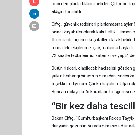
önceden planladıklarını belirten Çiftçi, bu 
aldığını hatırlattı.
Çiftçi, güvenlik tedbirleri planlamasına aylar
birinci kuşak iller olarak kabul ettik. Hemen o
illerimizi de üçüncü kuşak iller olarak belirl
mücadele ekiplerimiz çalışmalarına başladı. 15
72 saatte tedbirlerimiz zaten zirve yaptı." ded
Bütün riskleri, olabilecek hadiseleri gözden 
şükür herhangi bir sorun olmadan zirveyi kaz
teşekkür ediyorum. Çünkü hayatın olağan akış
Bundan dolayı da Ankaralıların hoşgörüsüne 
“Bir kez daha tesci
Bakan Çiftçi, "Cumhurbaşkanı Recep Tayyip E
dünyanın gözünün burada olmasına dair neler