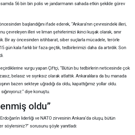
kapsamda 56 bin bin polis ve jandarmanın sahada etkin şekilde görev
 öncesinden başlandığını ifade ederek, "Ankara'nın çevresindeki illeri,
nu çevreleyen illeri ve liman şehirlerimizi ikinci kuşak olarak, sınır
edik. Bir ay öncesinden istihbarat, siber suçlarla mücadele, terörle
 gün kala farklı bir faza geçtik, tedbirlerimizi daha da artırdık. Son
i.
geçirdiklerine vurgu yapan Çiftçi, "Bütün bu tedbirlerin neticesinde çok
asız, belasız ve sıyrıksız olarak atlattık. Ankaralılara da bu manada
ının bazen sekteye uğradığı da oldu, kapattığımız yollar oldu.
sığınıyoruz." diye konuştu.
llenmiş oldu”
rdoğan'ın liderliği ve NATO zirvesinin Ankara'da oluşu, bütün
 söylersiniz?" sorusunu şöyle yanıtladı: