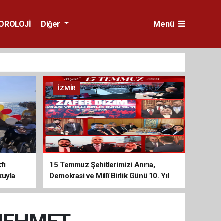
OROLOJİ
Diğer
Menü
İZMIR
fı
15 Temmuz Şehitlerimizi Anma,
kuyla
Demokrasi ve Millî Birlik Günü 10. Yıl
Programına Yoğun Katılım