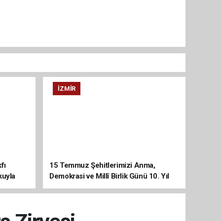
İZMIR
fı
15 Temmuz Şehitlerimizi Anma,
kuyla
Demokrasi ve Millî Birlik Günü 10. Yıl
Programına Yoğun Katılım