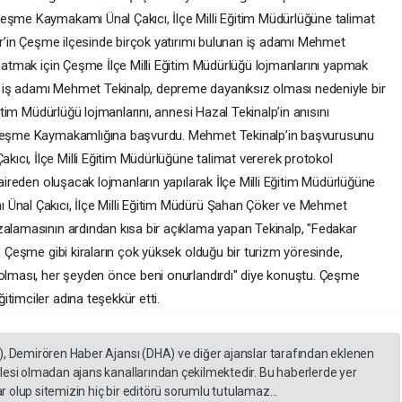
eşme Kaymakamı Ünal Çakıcı, İlçe Milli Eğitim Müdürlüğüne talimat
mir’in Çeşme ilçesinde birçok yatırımı bulunan iş adamı Mehmet
aşatmak için Çeşme İlçe Milli Eğitim Müdürlüğü lojmanlarını yapmak
 iş adamı Mehmet Tekinalp, depreme dayanıksız olması nedeniyle bir
ğitim Müdürlüğü lojmanlarını, annesi Hazal Tekinalp’in anısını
k Çeşme Kaymakamlığına başvurdu. Mehmet Tekinalp’in başvurusunu
cı, İlçe Milli Eğitim Müdürlüğüne talimat vererek protokol
daireden oluşacak lojmanların yapılarak İlçe Milli Eğitim Müdürlüğüne
 Ünal Çakıcı, İlçe Milli Eğitim Müdürü Şahan Çöker ve Mehmet
zalamasının ardından kısa bir açıklama yapan Tekinalp, "Fedakar
m. Çeşme gibi kiraların çok yüksek olduğu bir turizm yöresinde,
 olması, her şeyden önce beni onurlandırdı" diye konuştu. Çeşme
timciler adına teşekkür etti.
), Demirören Haber Ajansı (DHA) ve diğer ajanslar tarafından eklenen
lesi olmadan ajans kanallarından çekilmektedir. Bu haberlerde yer
 olup sitemizin hiç bir editörü sorumlu tutulamaz...