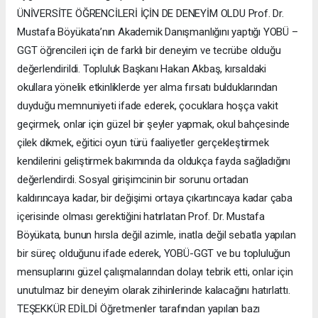
ÜNİVERSİTE ÖĞRENCİLERİ İÇİN DE DENEYİM OLDU Prof. Dr.
Mustafa Böyükata’nın Akademik Danışmanlığını yaptığı YOBÜ –
GGT öğrencileri için de farklı bir deneyim ve tecrübe olduğu
değerlendirildi. Topluluk Başkanı Hakan Akbaş, kırsaldaki
okullara yönelik etkinliklerde yer alma fırsatı bulduklarından
duyduğu memnuniyeti ifade ederek, çocuklara hoşça vakit
geçirmek, onlar için güzel bir şeyler yapmak, okul bahçesinde
çilek dikmek, eğitici oyun türü faaliyetler gerçekleştirmek
kendilerini geliştirmek bakımında da oldukça fayda sağladığını
değerlendirdi. Sosyal girişimcinin bir sorunu ortadan
kaldırıncaya kadar, bir değişimi ortaya çıkartıncaya kadar çaba
içerisinde olması gerektiğini hatırlatan Prof. Dr. Mustafa
Böyükata, bunun hırsla değil azimle, inatla değil sebatla yapılan
bir süreç olduğunu ifade ederek, YOBÜ-GGT ve bu topluluğun
mensuplarını güzel çalışmalarından dolayı tebrik etti, onlar için
unutulmaz bir deneyim olarak zihinlerinde kalacağını hatırlattı.
TEŞEKKÜR EDİLDİ Öğretmenler tarafından yapılan bazı