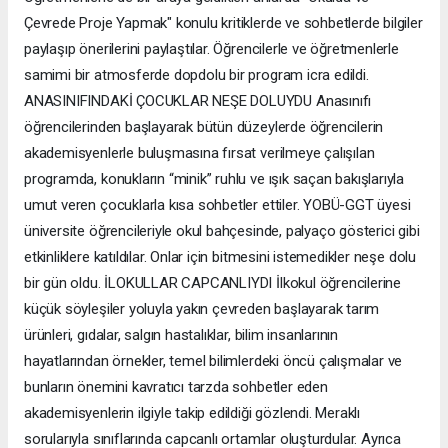
Çevrede Proje Yapmak" konulu kritiklerde ve sohbetlerde bilgiler
paylaşıp önerilerini paylaştılar. Öğrencilerle ve öğretmenlerle
samimi bir atmosferde dopdolu bir program icra edildi.
ANASINIFINDAKİ ÇOCUKLAR NEŞE DOLUYDU Anasınıfı
öğrencilerinden başlayarak bütün düzeylerde öğrencilerin
akademisyenlerle buluşmasına fırsat verilmeye çalışılan
programda, konukların “minik” ruhlu ve ışık saçan bakışlarıyla
umut veren çocuklarla kısa sohbetler ettiler. YOBÜ-GGT üyesi
üniversite öğrencileriyle okul bahçesinde, palyaço gösterici gibi
etkinliklere katıldılar. Onlar için bitmesini istemedikler neşe dolu
bir gün oldu. İLOKULLAR CAPCANLIYDI İlkokul öğrencilerine
küçük söyleşiler yoluyla yakın çevreden başlayarak tarım
ürünleri, gıdalar, salgın hastalıklar, bilim insanlarının
hayatlarından örnekler, temel bilimlerdeki öncü çalışmalar ve
bunların önemini kavratıcı tarzda sohbetler eden
akademisyenlerin ilgiyle takip edildiği gözlendi. Meraklı
sorularıyla sınıflarında capcanlı ortamlar oluşturdular. Ayrıca