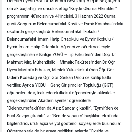
Öğretim Üyesi Prof. Dr. Mustafa Böyükata, özgün bir çalışma
olarak başlattığı ve öncülük ettiği “Köyde Okuma Etkinlikleri”
programının 40’ıncısını ve 41’incisini, 3 Haziran 2022 Cuma
günü Sorgun’un Belencumafakılı Köyü ve Eymir Kasabası’ndaki
okullarda gerçekleştirdi. Belencumafakılı İlkokulu /
Belencumafakılı İmam Hatip Ortaokulu ve Eymir İlkokulu /
Eymir İmam Hatip Ortaokulu öğrenci ve öğretmenleriyle
gerçekleştirilen etkinliğe YOBÜ – Tıp Fakültesi’nden Doç. Dr.
Mahmut Kılıç, Mühendislik – Mimalık Fakültesi’nden Dr. Öğr.
Üyesi Mustafa Erbakan, Meslek Yüksekokulu’ndn Öğr. Gör.
Didem Kösedağ ve Öğr. Gör. Serkan Öncü de katılıp katkı
verdiler. Ayrıca YOBÜ – Genç Girişimciler Topluluğu (GGT)
öğrencileri de iştirak ederek ilkokul öğrencileriyle aktiviteler
gerçekleştirdiler. Akademisyenler öğrencilerle
"Belencumafakılı'dan da Aziz Sancar çıkabilir", "Eymir'den de
Fuat Sezgin çıkabilir" ve "Ben de yaparım" başlıkları etrafında
bilgilendirici, ufuk açıcı ve yol gösterici söyleşilerde bulundular.
Öğretmenlerle de bir araya geldikleri anlarda "Okulda ve