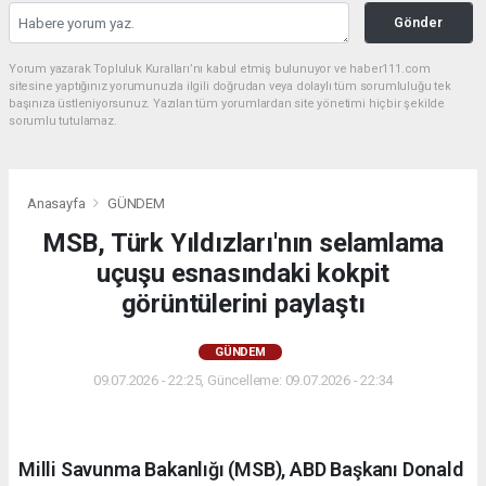
Gönder
Yorum yazarak Topluluk Kuralları’nı kabul etmiş bulunuyor ve haber111.com
sitesine yaptığınız yorumunuzla ilgili doğrudan veya dolaylı tüm sorumluluğu tek
başınıza üstleniyorsunuz. Yazılan tüm yorumlardan site yönetimi hiçbir şekilde
sorumlu tutulamaz.
Anasayfa
GÜNDEM
MSB, Türk Yıldızları'nın selamlama
uçuşu esnasındaki kokpit
görüntülerini paylaştı
GÜNDEM
09.07.2026 - 22:25, Güncelleme: 09.07.2026 - 22:34
Milli Savunma Bakanlığı (MSB), ABD Başkanı Donald