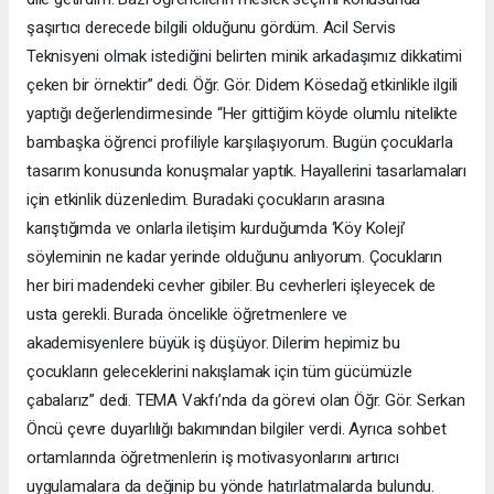
şaşırtıcı derecede bilgili olduğunu gördüm. Acil Servis
Teknisyeni olmak istediğini belirten minik arkadaşımız dikkatimi
çeken bir örnektir” dedi. Öğr. Gör. Didem Kösedağ etkinlikle ilgili
yaptığı değerlendirmesinde “Her gittiğim köyde olumlu nitelikte
bambaşka öğrenci profiliyle karşılaşıyorum. Bugün çocuklarla
tasarım konusunda konuşmalar yaptık. Hayallerini tasarlamaları
için etkinlik düzenledim. Buradaki çocukların arasına
karıştığımda ve onlarla iletişim kurduğumda ‘Köy Koleji’
söyleminin ne kadar yerinde olduğunu anlıyorum. Çocukların
her biri madendeki cevher gibiler. Bu cevherleri işleyecek de
usta gerekli. Burada öncelikle öğretmenlere ve
akademisyenlere büyük iş düşüyor. Dilerim hepimiz bu
çocukların geleceklerini nakışlamak için tüm gücümüzle
çabalarız” dedi. TEMA Vakfı’nda da görevi olan Öğr. Gör. Serkan
Öncü çevre duyarlılığı bakımından bilgiler verdi. Ayrıca sohbet
ortamlarında öğretmenlerin iş motivasyonlarını artırıcı
uygulamalara da değinip bu yönde hatırlatmalarda bulundu.