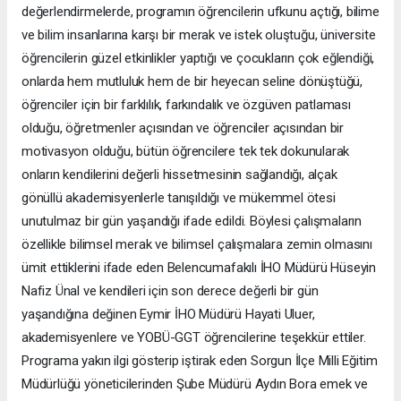
değerlendirmelerde, programın öğrencilerin ufkunu açtığı, bilime
ve bilim insanlarına karşı bir merak ve istek oluştuğu, üniversite
öğrencilerin güzel etkinlikler yaptığı ve çocukların çok eğlendiği,
onlarda hem mutluluk hem de bir heyecan seline dönüştüğü,
öğrenciler için bir farklılık, farkındalık ve özgüven patlaması
olduğu, öğretmenler açısından ve öğrenciler açısından bir
motivasyon olduğu, bütün öğrencilere tek tek dokunularak
onların kendilerini değerli hissetmesinin sağlandığı, alçak
gönüllü akademisyenlerle tanışıldığı ve mükemmel ötesi
unutulmaz bir gün yaşandığı ifade edildi. Böylesi çalışmaların
özellikle bilimsel merak ve bilimsel çalışmalara zemin olmasını
ümit ettiklerini ifade eden Belencumafakılı İHO Müdürü Hüseyin
Nafiz Ünal ve kendileri için son derece değerli bir gün
yaşandığına değinen Eymir İHO Müdürü Hayati Uluer,
akademisyenlere ve YOBÜ-GGT öğrencilerine teşekkür ettiler.
Programa yakın ilgi gösterip iştirak eden Sorgun İlçe Milli Eğitim
Müdürlüğü yöneticilerinden Şube Müdürü Aydın Bora emek ve