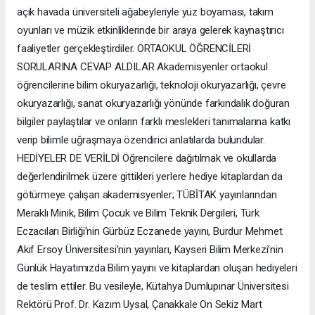
açık havada üniversiteli ağabeyleriyle yüz boyaması, takım
oyunları ve müzik etkinliklerinde bir araya gelerek kaynaştırıcı
faaliyetler gerçekleştirdiler. ORTAOKUL ÖĞRENCİLERİ
SORULARINA CEVAP ALDILAR Akademisyenler ortaokul
öğrencilerine bilim okuryazarlığı, teknoloji okuryazarlığı, çevre
okuryazarlığı, sanat okuryazarlığı yönünde farkındalık doğuran
bilgiler paylaştılar ve onların farklı meslekleri tanımalarına katkı
verip bilimle uğraşmaya özendirici anlatılarda bulundular.
HEDİYELER DE VERİLDİ Öğrencilere dağıtılmak ve okullarda
değerlendirilmek üzere gittikleri yerlere hediye kitaplardan da
götürmeye çalışan akademisyenler; TÜBİTAK yayınlarından
Meraklı Minik, Bilim Çocuk ve Bilim Teknik Dergileri, Türk
Eczacıları Birliği'nin Gürbüz Eczanede yayını, Burdur Mehmet
Akif Ersoy Üniversitesi'nin yayınları, Kayseri Bilim Merkezi'nin
Günlük Hayatımızda Bilim yayını ve kitaplardan oluşan hediyeleri
de teslim ettiler. Bu vesileyle, Kütahya Dumlupınar Üniversitesi
Rektörü Prof. Dr. Kazım Uysal, Çanakkale On Sekiz Mart