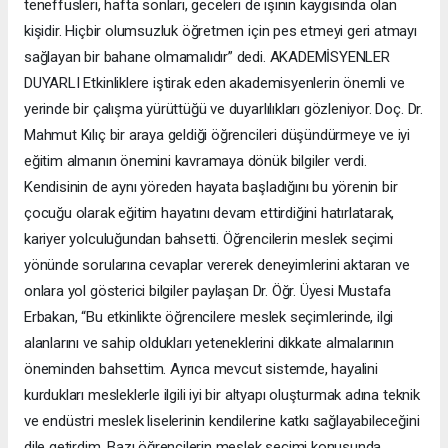
teneffüsleri, hafta sonları, geceleri de işinin kaygısında olan
kişidir. Hiçbir olumsuzluk öğretmen için pes etmeyi geri atmayı
sağlayan bir bahane olmamalıdır” dedi. AKADEMİSYENLER
DUYARLI Etkinliklere iştirak eden akademisyenlerin önemli ve
yerinde bir çalışma yürüttüğü ve duyarlılıkları gözleniyor. Doç. Dr.
Mahmut Kılıç bir araya geldiği öğrencileri düşündürmeye ve iyi
eğitim almanın önemini kavramaya dönük bilgiler verdi.
Kendisinin de aynı yöreden hayata başladığını bu yörenin bir
çocuğu olarak eğitim hayatını devam ettirdiğini hatırlatarak,
kariyer yolculuğundan bahsetti. Öğrencilerin meslek seçimi
yönünde sorularına cevaplar vererek deneyimlerini aktaran ve
onlara yol gösterici bilgiler paylaşan Dr. Öğr. Üyesi Mustafa
Erbakan, “Bu etkinlikte öğrencilere meslek seçimlerinde, ilgi
alanlarını ve sahip oldukları yeteneklerini dikkate almalarının
öneminden bahsettim. Ayrıca mevcut sistemde, hayalini
kurdukları mesleklerle ilgili iyi bir altyapı oluşturmak adına teknik
ve endüstri meslek liselerinin kendilerine katkı sağlayabileceğini
dile getirdim. Bazı öğrencilerin meslek seçimi konusunda