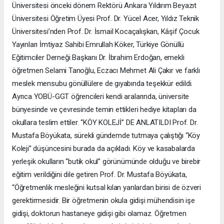
Üniversitesi önceki dönem Rektörü Ankara Yıldırım Beyazıt
Üniversitesi Öğretim Üyesi Prof. Dr. Yücel Acer, Yıldız Teknik
Üniversitesi’nden Prof. Dr. İsmail Kocaçalışkan, Kâşif Çocuk
Yayınları İmtiyaz Sahibi Emrullah Köker, Türkiye Gönüllü
Eğitimciler Derneği Başkanı Dr. İbrahim Erdoğan, emekli
öğretmen Selami Tanoğlu, Eczacı Mehmet Ali Çakır ve farklı
meslek mensubu gönüllülere de gıyabında teşekkür edildi.
Ayrıca YOBÜ-GGT öğrencileri kendi aralarında, üniversite
bünyesinde ve çevresinde temin ettikleri hediye kitapları da
okullara teslim ettiler. “KÖY KOLEJİ” DE ANLATILDI Prof. Dr.
Mustafa Böyükata, sürekli gündemde tutmaya çalıştığı “Köy
Koleji” düşüncesini burada da açıkladı. Köy ve kasabalarda
yerleşik okulların “butik okul” görünümünde olduğu ve birebir
eğitim verildiğini dile getiren Prof. Dr. Mustafa Böyükata,
“Öğretmenlik mesleğini kutsal kılan yanlardan birisi de özveri
gerektirmesidir. Bir öğretmenin okula gidişi mühendisin işe
gidişi, doktorun hastaneye gidişi gibi olamaz. Öğretmen