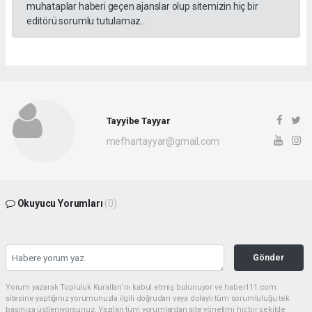
muhataplar haberi geçen ajanslar olup sitemizin hiç bir
editörü sorumlu tutulamaz...
Tayyibe Tayyar
mefhartayyar@gmail.com
Okuyucu Yorumları
(0)
Gönder
Yorum yazarak Topluluk Kuralları’nı kabul etmiş bulunuyor ve haber111.com
sitesine yaptığınız yorumunuzla ilgili doğrudan veya dolaylı tüm sorumluluğu tek
başınıza üstleniyorsunuz. Yazılan tüm yorumlardan site yönetimi hiçbir şekilde