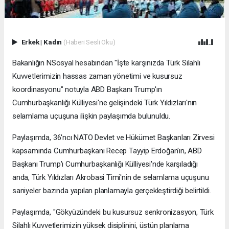
Erkek
|
Kadın
(Haberi Sesli Oku)
Bakanlığın NSosyal hesabından "İşte karşınızda Türk Silahlı
Kuvvetlerimizin hassas zaman yönetimi ve kusursuz
koordinasyonu" notuyla ABD Başkanı Trump'ın
Cumhurbaşkanlığı Külliyesi'ne gelişindeki Türk Yıldızları'nın
selamlama uçuşuna ilişkin paylaşımda bulunuldu.
Paylaşımda, 36'ncı NATO Devlet ve Hükümet Başkanları Zirvesi
kapsamında Cumhurbaşkanı Recep Tayyip Erdoğan'ın, ABD
Başkanı Trump'ı Cumhurbaşkanlığı Külliyesi'nde karşıladığı
anda, Türk Yıldızları Akrobasi Timi'nin de selamlama uçuşunu
saniyeler bazında yapılan planlamayla gerçekleştirdiği belirtildi.
Paylaşımda, "Gökyüzündeki bu kusursuz senkronizasyon, Türk
Silahlı Kuvvetlerimizin yüksek disiplinini, üstün planlama