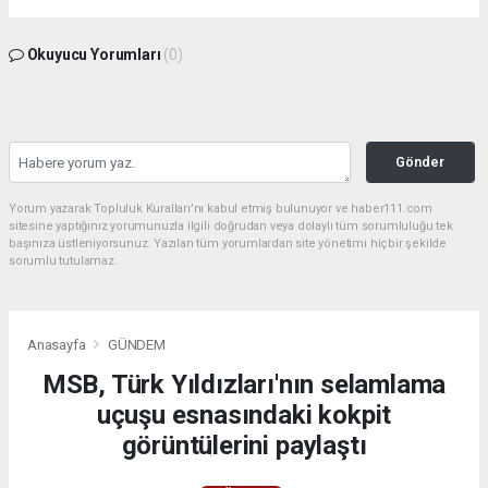
Okuyucu Yorumları
(0)
Gönder
Yorum yazarak Topluluk Kuralları’nı kabul etmiş bulunuyor ve haber111.com
sitesine yaptığınız yorumunuzla ilgili doğrudan veya dolaylı tüm sorumluluğu tek
başınıza üstleniyorsunuz. Yazılan tüm yorumlardan site yönetimi hiçbir şekilde
sorumlu tutulamaz.
Anasayfa
GÜNDEM
MSB, Türk Yıldızları'nın selamlama
uçuşu esnasındaki kokpit
görüntülerini paylaştı