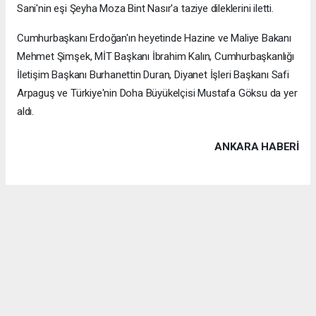
Sani'nin eşi Şeyha Moza Bint Nasır'a taziye dileklerini iletti.
Cumhurbaşkanı Erdoğan'ın heyetinde Hazine ve Maliye Bakanı
Mehmet Şimşek, MİT Başkanı İbrahim Kalın, Cumhurbaşkanlığı
İletişim Başkanı Burhanettin Duran, Diyanet İşleri Başkanı Safi
Arpaguş ve Türkiye'nin Doha Büyükelçisi Mustafa Göksu da yer
aldı.
ANKARA HABERİ
Anadolu Ajansı (AA), İhlas Haber Ajansı (İHA), Demirören
Haber Ajansı (DHA) ve diğer ajanslar tarafından eklenen tüm
haberler, sitemizin editörlerinin müdahalesi olmadan ajans
kanallarından çekilmektedir. Bu haberlerde yer alan hukuki