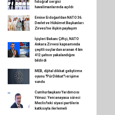
fotoğraf sergisi
havalimanlarında açıldı
Emine Erdoğan'dan NATO 36.
Devlet ve Hükümet Başkanları
Zirvesi'ne ilişkin paylaşım
İçişleri Bakanı Çiftçi, NATO
Ankara Zirvesi kapsamında
çeşitli suçlardan aranan 4 bin
412 şahsın yakalandığını
bildirdi
MEB, dijital dikkat geliştirme
oyunu "PürDikkat"i erişime
sundu
Cumhurbaşkanı Yardımcısı
Yılmaz: Yeni anayasa süreci
Meclis'teki siyasi partilerin
katkısıyla ilerlemeli