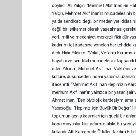
söyledi. Ali Yalçın: “Mehmet Akif İnan Bir H
Yalçın, Mehmet Akif İnan’ın mücadelesinin bug
ya da sendikacı değil, bir medeniyet iddiasını
değil, bir istikamet olarak yaşatılması gerek
yerli, millî ve medeniyet merkezli fikir dün
kadar millet iradesine yönelen her tehdide kar
dedi. Hıdır Yıldırım: “Vakıf, Vefanın Kurumsal
hayatını ve sendikal mücadelesini kapsamlı b
eden Yıldırım, Mehmet Akif İnan Vakfı’nın ve
kültüre, düşünceden insani yardıma uzanan f
ifade etti. “Mehmet Akif İnan Hepimizin Kar
merhum Akif İnan’ın yalnızca bir yazar, şair
Ahmet İnan, “Ben biyolojik kardeşiyim ama as
Yapıcıoğlu: “Hepimiz İçin Büyük Bir Değer”
toplumun geniş kesimleri için güçlü bir anlam 
koparmayanlar fikir adamı olabilir. Bu yönüyl
kullandı. Altı Kategoride Ödüller Takdim Edil