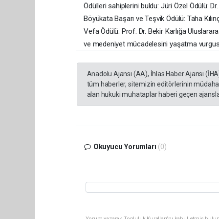
Ödülleri sahiplerini buldu: Jüri Özel Ödülü: 
Böyükata Başarı ve Teşvik Ödülü: Taha Kılın
Vefa Ödülü: Prof. Dr. Bekir Karlığa Uluslara
ve medeniyet mücadelesini yaşatma vurgusu
Anadolu Ajansı (AA), İhlas Haber Ajansı (İHA
tüm haberler, sitemizin editörlerinin müdaha
alan hukuki muhataplar haberi geçen ajanslar
Okuyucu Yorumları
(0)
Yorum yazarak Topluluk Kuralları’nı kabul etmiş bulun