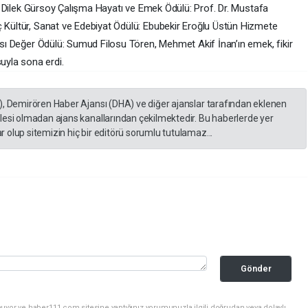
Dr. Dilek Gürsoy Çalışma Hayatı ve Emek Ödülü: Prof. Dr. Mustafa
ç Kültür, Sanat ve Edebiyat Ödülü: Ebubekir Eroğlu Üstün Hizmete
rası Değer Ödülü: Sumud Filosu Tören, Mehmet Akif İnan’ın emek, fikir
yla sona erdi.
), Demirören Haber Ajansı (DHA) ve diğer ajanslar tarafından eklenen
lesi olmadan ajans kanallarından çekilmektedir. Bu haberlerde yer
 olup sitemizin hiç bir editörü sorumlu tutulamaz...
Gönder
uyor ve haber111.com sitesine yaptığınız yorumunuzla ilgili doğrudan veya dolaylı