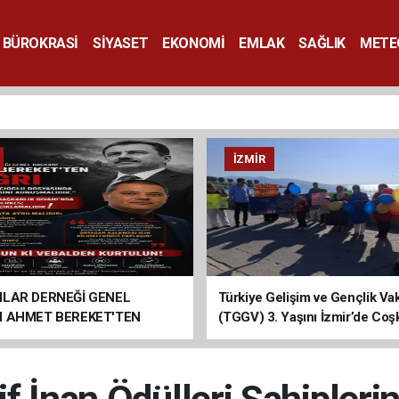
BÜROKRASİ
SİYASET
EKONOMİ
EMLAK
SAĞLIK
METE
SANAT
İZMIR
ILAR DERNEĞİ GENEL
Türkiye Gelişim ve Gençlik Vak
I AHMET BEREKET'TEN
(TGGV) 3. Yaşını İzmir’de Coş
Kutladı