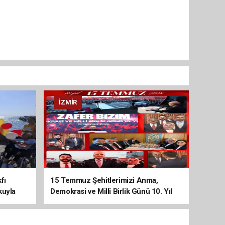
İZMIR
fı
15 Temmuz Şehitlerimizi Anma,
kuyla
Demokrasi ve Millî Birlik Günü 10. Yıl
Programına Yoğun Katılım