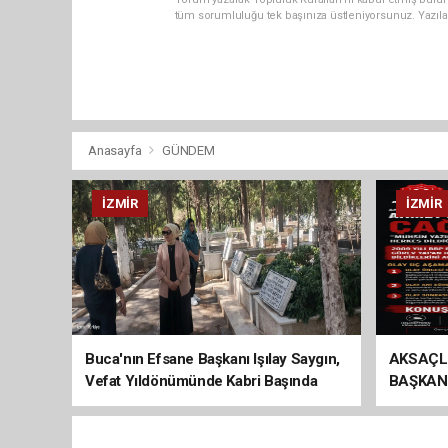
tüm sorumluluğu tek başınıza üstleniyorsunuz. Yazıla
Anasayfa
GÜNDEM
İZMIR
İZMIR
Buca'nın Efsane Başkanı Işılay Saygın,
AKSAÇL
Vefat Yıldönümünde Kabri Başında
BAŞKAN
Anıldı
ÇAĞRI