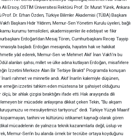
m Ali Ersoy, OSTİM Üniversitesi Rektörü Prof. Dr. Murat Yürek, Ankara
ü Prof. Dr. Erhan Özden, Türkiye Bilimler Akademisi (TÜBA) Başkanı
Vakfı Başkanı Hıdır Yıldırım, Memur-Sen Yönetim Kurulu üyeleri, bağlı
e kamu kurumu temsilcileri, akademisyenler ile edebiyat ve fikir
umhurbaşkanı Erdoğan’dan Mesaj Tören, Cumhurbaşkanı Recep Tayyip
nmasıyla başladı. Erdoğan mesajında, hayatını hak ve hakikat
hmetle yâd ederek, Memur-Sen ve Mehmet Akif İnan Vakfı’nı bu
Ödül alanları şahsı, millet ve ülke adına kutlayan Erdoğan, misafirlere
 Emeğin İzzetini Merkeze Alan Bir Terbiye Bıraktı” Programda konuşan
 İnan’ı rahmet ve minnetle andı. Akif İnan’ın kalemiyle düşünen,
e emeğin izzetini tahkim eden müstesna bir şahsiyet olduğunu
ölçü, bir ahlak çizgisi bıraktığını ifade etti. Hak arayışında dili
elemeyen bir mücadele anlayışına dikkat çeken Tekin, “Bu akşam
uruşumuzu ve mesuliyetimizi tartıyoruz” dedi. Türkiye Yüzyılı Maarif
ı koparmayan, tarihini ve kültürünü istikamet kaynağı olarak gören
ndikal mücadelenin de yalnızca teknik kazanımlarla değil, üslup ve
derek, Memur-Sen’in bu alanda örnek bir tecrübe ortaya koyduğunu