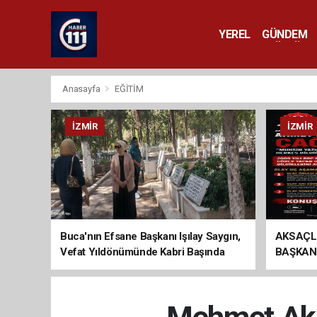
YEREL
GÜNDEM
YAŞAM
KÜLTÜR 
Anasayfa
EĞİTİM
İZMIR
İZMIR
Buca'nın Efsane Başkanı Işılay Saygın,
AKSAÇL
Vefat Yıldönümünde Kabri Başında
BAŞKAN
Anıldı
ÇAĞRI