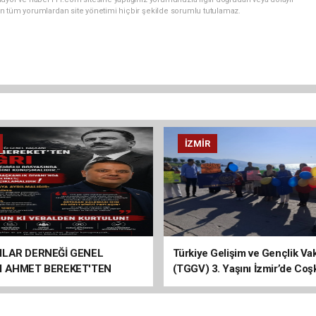
n tüm yorumlardan site yönetimi hiçbir şekilde sorumlu tutulamaz.
İZMIR
ILAR DERNEĞİ GENEL
Türkiye Gelişim ve Gençlik Vak
I AHMET BEREKET'TEN
(TGGV) 3. Yaşını İzmir’de Coş
Kutladı