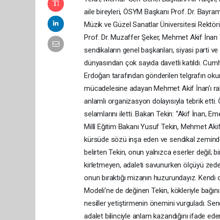
aile bireyleri, ÖSYM Başkanı Prof. Dr. Bayra
Müzik ve Güzel Sanatlar Üniversitesi Rektör
Prof. Dr. Muzaffer Şeker, Mehmet Akif İnan 
sendikaların genel başkanları, siyasi parti v
dünyasından çok sayıda davetli katıldı. C
Erdoğan tarafından gönderilen telgrafın oku
mücadelesine adayan Mehmet Akif İnan’ı ra
anlamlı organizasyon dolayısıyla tebrik etti. 
selamlarını iletti. Bakan Tekin: “Akif İnan,
Millî Eğitim Bakanı Yusuf Tekin, Mehmet Akif
kürsüde sözü inşa eden ve sendikal zemind
belirten Tekin, onun yalnızca eserler değil; bir 
kirletmeyen, adaleti savunurken ölçüyü zed
onun bıraktığı mizanın huzurundayız. Kendi d
Modeli’ne de değinen Tekin, kökleriyle bağın
nesiller yetiştirmenin önemini vurguladı. Se
adalet bilinciyle anlam kazandığını ifade e