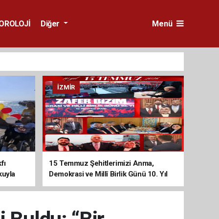
OROLOJİ
Diğer
Menü
İZMIR
fı
15 Temmuz Şehitlerimizi Anma,
kuyla
Demokrasi ve Millî Birlik Günü 10. Yıl
Programına Yoğun Katılım