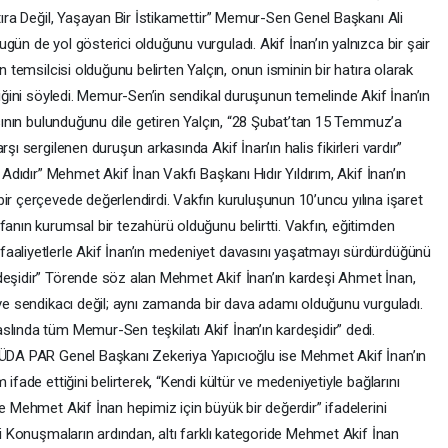
atıra Değil, Yaşayan Bir İstikamettir” Memur-Sen Genel Başkanı Ali
ün de yol gösterici olduğunu vurguladı. Akif İnan’ın yalnızca bir şair
n temsilcisi olduğunu belirten Yalçın, onun isminin bir hatıra olarak
tiğini söyledi. Memur-Sen’in sendikal duruşunun temelinde Akif İnan’ın
yasının bulunduğunu dile getiren Yalçın, “28 Şubat’tan 15 Temmuz’a
şı sergilenen duruşun arkasında Akif İnan’ın halis fikirleri vardır”
 Adıdır” Mehmet Akif İnan Vakfı Başkanı Hıdır Yıldırım, Akif İnan’ın
ir çerçevede değerlendirdi. Vakfın kuruluşunun 10’uncu yılına işaret
fanın kurumsal bir tezahürü olduğunu belirtti. Vakfın, eğitimden
aaliyetlerle Akif İnan’ın medeniyet davasını yaşatmayı sürdürdüğünü
deşidir” Törende söz alan Mehmet Akif İnan’ın kardeşi Ahmet İnan,
 ve sendikacı değil; aynı zamanda bir dava adamı olduğunu vurguladı.
lında tüm Memur-Sen teşkilatı Akif İnan’ın kardeşidir” dedi.
 HÜDA PAR Genel Başkanı Zekeriya Yapıcıoğlu ise Mehmet Akif İnan’ın
ifade ettiğini belirterek, “Kendi kültür ve medeniyetiyle bağlarını
e Mehmet Akif İnan hepimiz için büyük bir değerdir” ifadelerini
di Konuşmaların ardından, altı farklı kategoride Mehmet Akif İnan