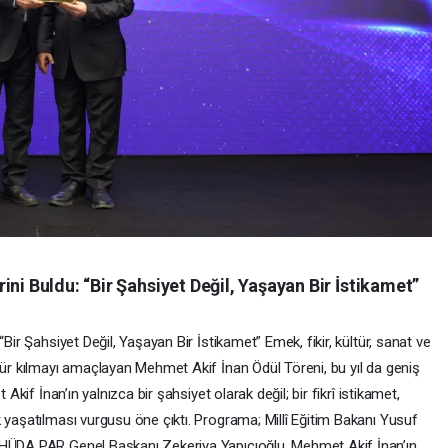
ni Buldu: “Bir Şahsiyet Değil, Yaşayan Bir İstikamet”
Bir Şahsiyet Değil, Yaşayan Bir İstikamet” Emek, fikir, kültür, sanat ve
nür kılmayı amaçlayan Mehmet Akif İnan Ödül Töreni, bu yıl da geniş
 Akif İnan’ın yalnızca bir şahsiyet olarak değil; bir fikrî istikamet,
 yaşatılması vurgusu öne çıktı. Programa; Millî Eğitim Bakanı Yusuf
 HÜDA PAR Genel Başkanı Zekeriya Yapıcıoğlu, Mehmet Akif İnan’ın