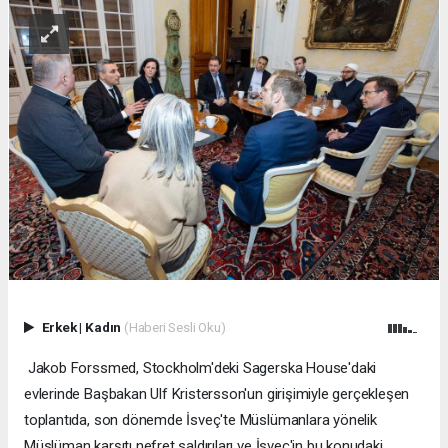
Erkek
|
Kadın
(Haberi Sesli Oku)
Jakob Forssmed, Stockholm'deki Sagerska House'daki
evlerinde Başbakan Ulf Kristersson'un girişimiyle gerçekleşen
toplantıda, son dönemde İsveç'te Müslümanlara yönelik
Müslüman karşıtı nefret saldırıları ve İsveç'in bu konudaki