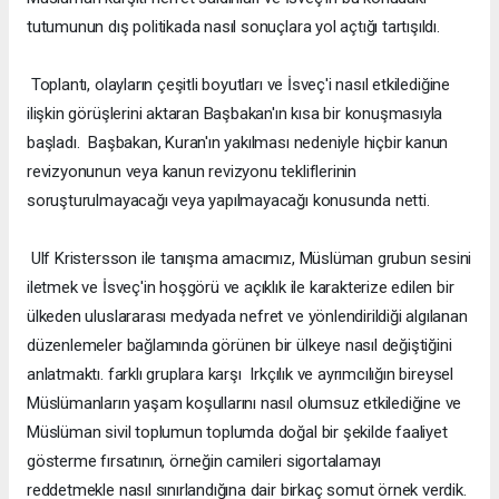
tutumunun dış politikada nasıl sonuçlara yol açtığı tartışıldı.
Toplantı, olayların çeşitli boyutları ve İsveç'i nasıl etkilediğine
ilişkin görüşlerini aktaran Başbakan'ın kısa bir konuşmasıyla
başladı. Başbakan, Kuran'ın yakılması nedeniyle hiçbir kanun
revizyonunun veya kanun revizyonu tekliflerinin
soruşturulmayacağı veya yapılmayacağı konusunda netti.
Ulf Kristersson ile tanışma amacımız, Müslüman grubun sesini
iletmek ve İsveç'in hoşgörü ve açıklık ile karakterize edilen bir
ülkeden uluslararası medyada nefret ve yönlendirildiği algılanan
düzenlemeler bağlamında görünen bir ülkeye nasıl değiştiğini
anlatmaktı. farklı gruplara karşı Irkçılık ve ayrımcılığın bireysel
Müslümanların yaşam koşullarını nasıl olumsuz etkilediğine ve
Müslüman sivil toplumun toplumda doğal bir şekilde faaliyet
gösterme fırsatının, örneğin camileri sigortalamayı
reddetmekle nasıl sınırlandığına dair birkaç somut örnek verdik.