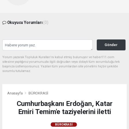
Okuyucu Yorumları
(0)
Gönder
Yorum yazarak Topluluk Kuralları’nı kabul etmiş bulunuyor ve haber111.com
sitesine yaptığınız yorumunuzla ilgili doğrudan veya dolaylı tüm sorumluluğu tek
başınıza üstleniyorsunuz. Yazılan tüm yorumlardan site yönetimi hiçbir şekilde
sorumlu tutulamaz.
Anasayfa
BÜROKRASİ
Cumhurbaşkanı Erdoğan, Katar
Emiri Temim'e taziyelerini iletti
BÜROKRASİ