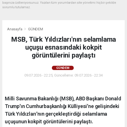
başınıza üstleniyorsunuz. Yazılan tüm yorumlardan site yönetimi hiçbir şekilde
sorumlu tutulamaz.
Anasayfa
GÜNDEM
MSB, Türk Yıldızları'nın selamlama
uçuşu esnasındaki kokpit
görüntülerini paylaştı
GÜNDEM
09.07.2026 - 22:25, Güncelleme: 09.07.2026 - 22:34
Milli Savunma Bakanlığı (MSB), ABD Başkanı Donald
Trump'ın Cumhurbaşkanlığı Külliyesi'ne gelişindeki
Türk Yıldızları'nın gerçekleştirdiği selamlama
uçuşunun kokpit görüntülerini paylaştı.