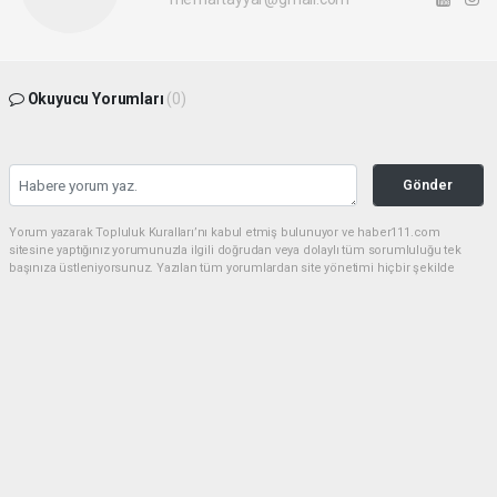
Okuyucu Yorumları
(0)
Gönder
Yorum yazarak Topluluk Kuralları’nı kabul etmiş bulunuyor ve haber111.com
sitesine yaptığınız yorumunuzla ilgili doğrudan veya dolaylı tüm sorumluluğu tek
başınıza üstleniyorsunuz. Yazılan tüm yorumlardan site yönetimi hiçbir şekilde
sorumlu tutulamaz.
haber paketi
haber scripti
haber yazılımı
Tüm hakları saklı tutulmaktadır.Copyright 2026©
Haber Yazılımı:
Web Aksiyon ®