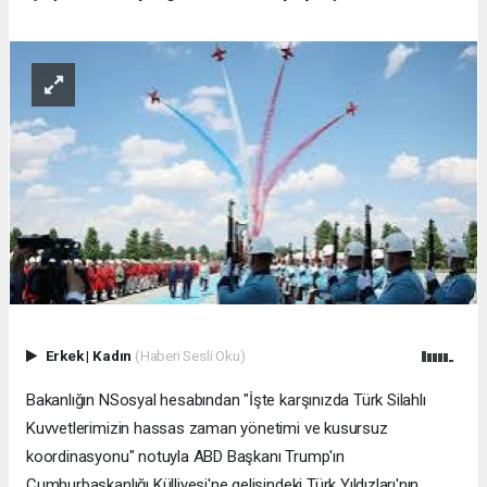
Erkek
|
Kadın
(Haberi Sesli Oku)
Bakanlığın NSosyal hesabından "İşte karşınızda Türk Silahlı
Kuvvetlerimizin hassas zaman yönetimi ve kusursuz
koordinasyonu" notuyla ABD Başkanı Trump'ın
Cumhurbaşkanlığı Külliyesi'ne gelişindeki Türk Yıldızları'nın