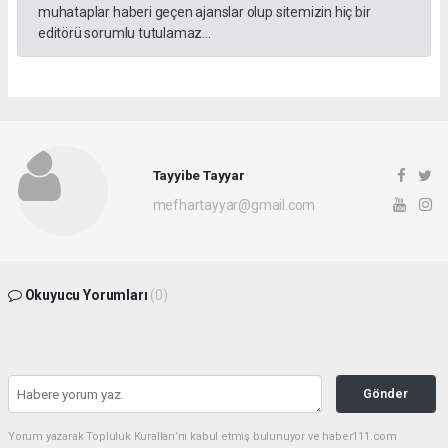
muhataplar haberi geçen ajanslar olup sitemizin hiç bir
editörü sorumlu tutulamaz...
Tayyibe Tayyar
mefhartayyar@gmail.com
Okuyucu Yorumları
(0)
Gönder
Yorum yazarak Topluluk Kuralları’nı kabul etmiş bulunuyor ve haber111.com