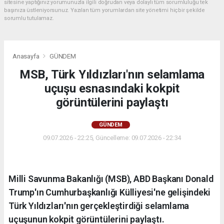
sitesine yaptığınız yorumunuzla ilgili doğrudan veya dolaylı tüm sorumluluğu tek
başınıza üstleniyorsunuz. Yazılan tüm yorumlardan site yönetimi hiçbir şekilde
sorumlu tutulamaz.
Anasayfa
GÜNDEM
MSB, Türk Yıldızları'nın selamlama
uçuşu esnasındaki kokpit
görüntülerini paylaştı
GÜNDEM
09.07.2026 - 22:25, Güncelleme: 09.07.2026 - 22:34
Milli Savunma Bakanlığı (MSB), ABD Başkanı Donald
Trump'ın Cumhurbaşkanlığı Külliyesi'ne gelişindeki
Türk Yıldızları'nın gerçekleştirdiği selamlama
uçuşunun kokpit görüntülerini paylaştı.