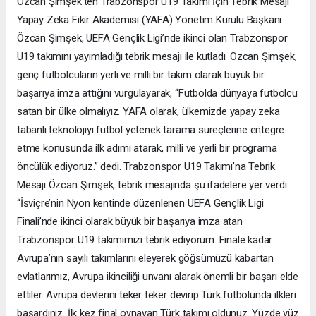
Özcan Şimşek'ten Trabzonspor U19 Takımı İçin Tebrik Mesajı
Yapay Zeka Fikir Akademisi (YAFA) Yönetim Kurulu Başkanı
Özcan Şimşek, UEFA Gençlik Ligi’nde ikinci olan Trabzonspor
U19 takımını yayımladığı tebrik mesajı ile kutladı. Özcan Şimşek,
genç futbolcuların yerli ve milli bir takım olarak büyük bir
başarıya imza attığını vurgulayarak, “Futbolda dünyaya futbolcu
satan bir ülke olmalıyız. YAFA olarak, ülkemizde yapay zeka
tabanlı teknolojiyi futbol yetenek tarama süreçlerine entegre
etme konusunda ilk adımı atarak, milli ve yerli bir programa
öncülük ediyoruz.” dedi. Trabzonspor U19 Takımı’na Tebrik
Mesajı Özcan Şimşek, tebrik mesajında şu ifadelere yer verdi:
“İsviçre’nin Nyon kentinde düzenlenen UEFA Gençlik Ligi
Finali’nde ikinci olarak büyük bir başarıya imza atan
Trabzonspor U19 takımımızı tebrik ediyorum. Finale kadar
Avrupa’nın sayılı takımlarını eleyerek göğsümüzü kabartan
evlatlarımız, Avrupa ikinciliği unvanı alarak önemli bir başarı elde
ettiler. Avrupa devlerini teker teker devirip Türk futbolunda ilkleri
başardınız. İlk kez final oynayan Türk takımı oldunuz. Yüzde yüz