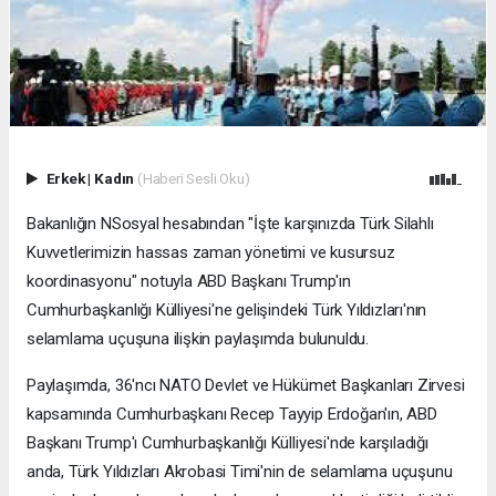
Erkek
|
Kadın
(Haberi Sesli Oku)
Bakanlığın NSosyal hesabından "İşte karşınızda Türk Silahlı
Kuvvetlerimizin hassas zaman yönetimi ve kusursuz
koordinasyonu" notuyla ABD Başkanı Trump'ın
Cumhurbaşkanlığı Külliyesi'ne gelişindeki Türk Yıldızları'nın
selamlama uçuşuna ilişkin paylaşımda bulunuldu.
Paylaşımda, 36'ncı NATO Devlet ve Hükümet Başkanları Zirvesi
kapsamında Cumhurbaşkanı Recep Tayyip Erdoğan'ın, ABD
Başkanı Trump'ı Cumhurbaşkanlığı Külliyesi'nde karşıladığı
anda, Türk Yıldızları Akrobasi Timi'nin de selamlama uçuşunu