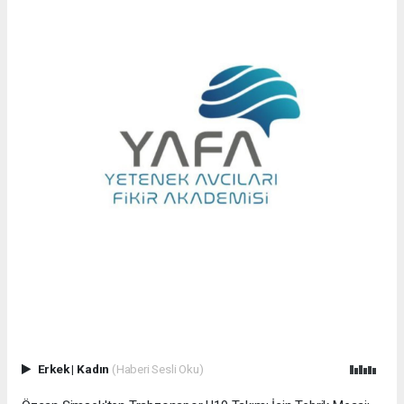
Erkek
|
Kadın
(Haberi Sesli Oku)