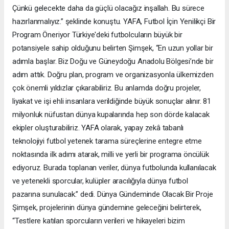
Çünkü gelecekte daha da güçlü olacağız inşallah. Bu sürece
hazırlanmalıyız.” şeklinde konuştu. YAFA, Futbol İçin Yenilikçi Bir
Program Öneriyor Türkiye'deki futbolcuların büyük bir
potansiyele sahip olduğunu belirten Şimşek, “En uzun yollar bir
adımla başlar. Biz Doğu ve Güneydoğu Anadolu Bölgesi’nde bir
adım attık. Doğru plan, program ve organizasyonla ülkemizden
çok önemli yıldızlar çıkarabiliriz. Bu anlamda doğru projeler,
liyakat ve işi ehli insanlara verildiğinde büyük sonuçlar alınır. 81
milyonluk nüfustan dünya kupalarında hep son dörde kalacak
ekipler oluşturabiliriz. YAFA olarak, yapay zekâ tabanlı
teknolojiyi futbol yetenek tarama süreçlerine entegre etme
noktasında ilk adımı atarak, milli ve yerli bir programa öncülük
ediyoruz. Burada toplanan veriler, dünya futbolunda kullanılacak
ve yetenekli sporcular, kulüpler aracılığıyla dünya futbol
pazarına sunulacak.” dedi. Dünya Gündeminde Olacak Bir Proje
Şimşek, projelerinin dünya gündemine geleceğini belirterek,
“Testlere katılan sporcuların verileri ve hikayeleri bizim