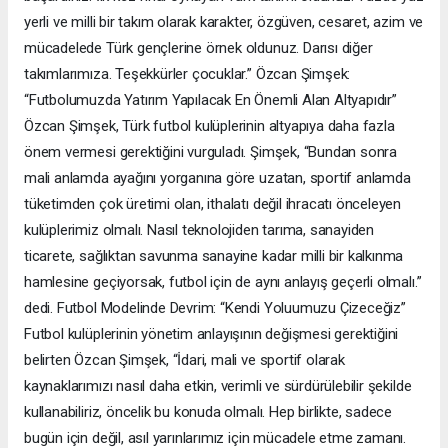
yerli ve milli bir takım olarak karakter, özgüven, cesaret, azim ve
mücadelede Türk gençlerine örnek oldunuz. Darısı diğer
takımlarımıza. Teşekkürler çocuklar.” Özcan Şimşek:
“Futbolumuzda Yatırım Yapılacak En Önemli Alan Altyapıdır”
Özcan Şimşek, Türk futbol kulüplerinin altyapıya daha fazla
önem vermesi gerektiğini vurguladı. Şimşek, “Bundan sonra
mali anlamda ayağını yorganına göre uzatan, sportif anlamda
tüketimden çok üretimi olan, ithalatı değil ihracatı önceleyen
kulüplerimiz olmalı. Nasıl teknolojiden tarıma, sanayiden
ticarete, sağlıktan savunma sanayine kadar milli bir kalkınma
hamlesine geçiyorsak, futbol için de aynı anlayış geçerli olmalı.”
dedi. Futbol Modelinde Devrim: “Kendi Yoluumuzu Çizeceğiz”
Futbol kulüplerinin yönetim anlayışının değişmesi gerektiğini
belirten Özcan Şimşek, “İdari, mali ve sportif olarak
kaynaklarımızı nasıl daha etkin, verimli ve sürdürülebilir şekilde
kullanabiliriz, öncelik bu konuda olmalı. Hep birlikte, sadece
bugün için değil, asıl yarınlarımız için mücadele etme zamanı.