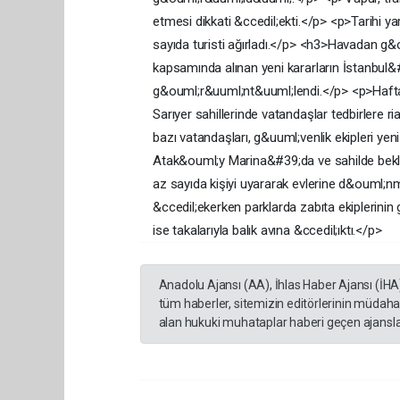
etmesi dikkati &ccedil;ekti.</p> <p>Tarihi
sayıda turisti ağırladı.</p> <h3>Havadan 
kapsamında alınan yeni kararların İstanbul&
g&ouml;r&uuml;nt&uuml;lendi.</p> <p>Haft
Sarıyer sahillerinde vatandaşlar tedbirlere
bazı vatandaşları, g&uuml;venlik ekipleri yen
Atak&ouml;y Marina&#39;da ve sahilde bekley
az sayıda kişiyi uyararak evlerine d&ouml;nme
&ccedil;ekerken parklarda zabıta ekiplerinin
ise takalarıyla balık avına &ccedil;ıktı.</p>
Anadolu Ajansı (AA), İhlas Haber Ajansı (İHA
tüm haberler, sitemizin editörlerinin müdaha
alan hukuki muhataplar haberi geçen ajanslar