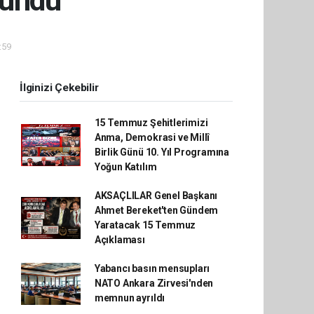
ründü
:59
İlginizi Çekebilir
15 Temmuz Şehitlerimizi
Anma, Demokrasi ve Millî
Birlik Günü 10. Yıl Programına
Yoğun Katılım
AKSAÇLILAR Genel Başkanı
Ahmet Bereket'ten Gündem
Yaratacak 15 Temmuz
Açıklaması
Yabancı basın mensupları
NATO Ankara Zirvesi'nden
memnun ayrıldı