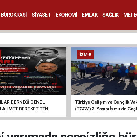
BÜROKRASİ
SİYASET
EKONOMİ
EMLAK
SAĞLIK
METE
SANAT
İZMIR
ILAR DERNEĞİ GENEL
Türkiye Gelişim ve Gençlik Vak
I AHMET BEREKET'TEN
(TGGV) 3. Yaşını İzmir’de Coş
Kutladı