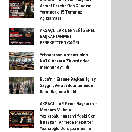
Ahmet Bereket'ten Gündem
Yaratacak 15 Temmuz
Açıklaması
AKSAÇLILAR DERNEĞİ GENEL
BAŞKANI AHMET
BEREKET'TEN ÇAĞRI
Yabancı basın mensupları
NATO Ankara Zirvesi'nden
memnun ayrıldı
Buca'nın Efsane Başkanı Işılay
Saygın, Vefat Yıldönümünde
Kabri Başında Anıldı
AKSAÇLILAR Genel Başkanı ve
Merhum Muhsin
Yazıcıoğlu'nun İzmir'deki Son
İl Başkanı Ahmet Bereket'ten
Yazıcıoğlu Soruşturmasına