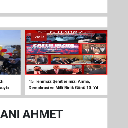
İZMIR
fı
15 Temmuz Şehitlerimizi Anma,
kuyla
Demokrasi ve Millî Birlik Günü 10. Yıl
Programına Yoğun Katılım
KANI AHMET