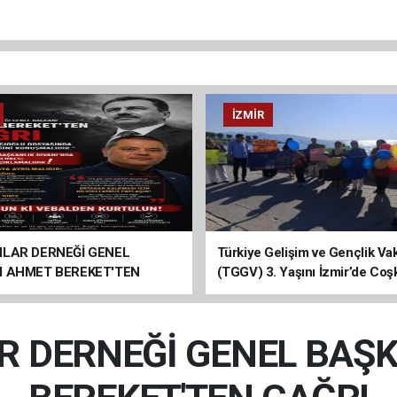
İZMIR
ILAR DERNEĞİ GENEL
Türkiye Gelişim ve Gençlik Vak
I AHMET BEREKET'TEN
(TGGV) 3. Yaşını İzmir’de Coş
Kutladı
R DERNEĞİ GENEL BAŞ