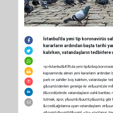
İstanbul'da yeni tip koronavirüs s
kararların ardından başta tarihi y
kalırken, vatandaşların tedbirlere
<p>İstanbul&#39;da yeni tip&nbsp;koronavir
kapsamında alınan yeni kararların ardından 
park ve sahiller boş kalırken, vatandaşlar tedb
g&ouml;nderilen genelge ile vir&uuml;sle m&
il&ccedil;elerde vatandaşların sahil bantları,
tutmak, spor, y&uuml;r&uuml;y&uuml;ş gibi f
&ccedil;ağrılarına uyan vatandaşların vir&uum
g&ouml;r&uuml;ld&uuml;.</p> <p>Vapur, tra