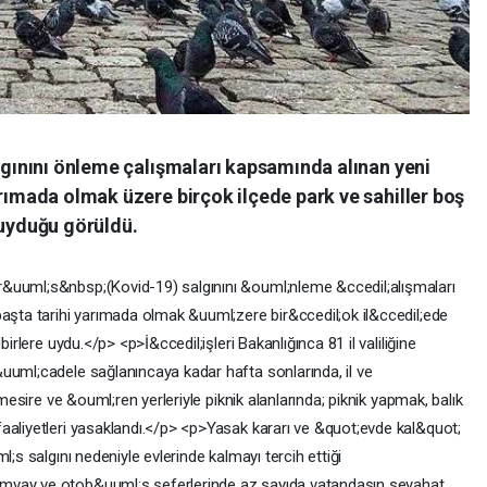
algınını önleme çalışmaları kapsamında alınan yeni
arımada olmak üzere birçok ilçede park ve sahiller boş
 uyduğu görüldü.
&uuml;s&nbsp;(Kovid-19) salgınını &ouml;nleme &ccedil;alışmaları
başta tarihi yarımada olmak &uuml;zere bir&ccedil;ok il&ccedil;ede
irlere uydu.</p> <p>İ&ccedil;işleri Bakanlığınca 81 il valiliğine
uuml;cadele sağlanıncaya kadar hafta sonlarında, il ve
 mesire ve &ouml;ren yerleriyle piknik alanlarında; piknik yapmak, balık
aaliyetleri yasaklandı.</p> <p>Yasak kararı ve &quot;evde kal&quot;
l;s salgını nedeniyle evlerinde kalmayı tercih ettiği
mvay ve otob&uuml;s seferlerinde az sayıda vatandaşın seyahat