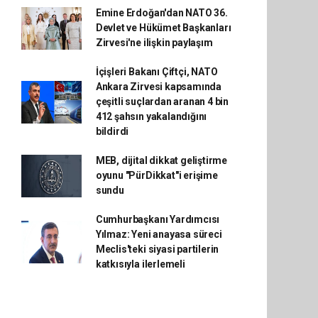
Emine Erdoğan'dan NATO 36.
Devlet ve Hükümet Başkanları
Zirvesi'ne ilişkin paylaşım
İçişleri Bakanı Çiftçi, NATO
Ankara Zirvesi kapsamında
çeşitli suçlardan aranan 4 bin
412 şahsın yakalandığını
bildirdi
MEB, dijital dikkat geliştirme
oyunu "PürDikkat"i erişime
sundu
Cumhurbaşkanı Yardımcısı
Yılmaz: Yeni anayasa süreci
Meclis'teki siyasi partilerin
katkısıyla ilerlemeli