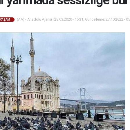
hi yarımada sessizliğe bü
(AA) - Anadolu Ajansı | 28.03.2020 - 15:31, Güncelleme: 27.10.2022 - 05
YAŞAM