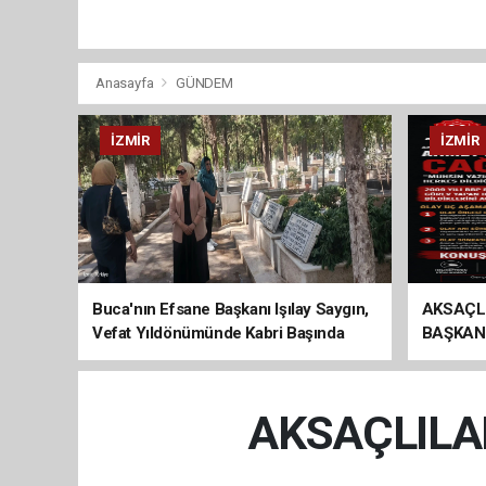
Anasayfa
GÜNDEM
İZMIR
İZMIR
Buca'nın Efsane Başkanı Işılay Saygın,
AKSAÇL
Vefat Yıldönümünde Kabri Başında
BAŞKAN
Anıldı
ÇAĞRI
AKSAÇLILA