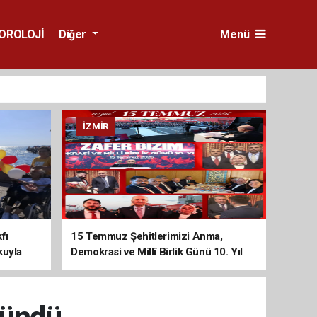
OROLOJİ
Diğer
Menü
İZMIR
fı
15 Temmuz Şehitlerimizi Anma,
kuyla
Demokrasi ve Millî Birlik Günü 10. Yıl
Programına Yoğun Katılım