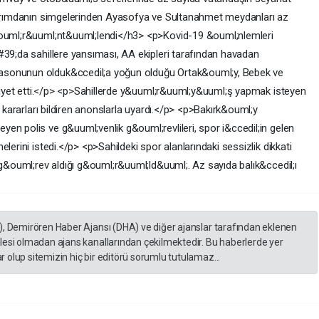
 yarımdanın simgelerinden Ayasofya ve Sultanahmet meydanları az
g&ouml;r&uuml;nt&uuml;lendi</h3> <p>Kovid-19 &ouml;nlemleri
#39;da sahillere yansıması, AA ekipleri tarafından havadan
asonunun olduk&ccedil;a yoğun olduğu Ortak&ouml;y, Bebek ve
 riayet etti.</p> <p>Sahillerde y&uuml;r&uuml;y&uuml;ş yapmak isteyen
i kararları bildiren anonslarla uyardı.</p> <p>Bakırk&ouml;y
en polis ve g&uuml;venlik g&ouml;revlileri, spor i&ccedil;in gelen
lerini istedi.</p> <p>Sahildeki spor alanlarındaki sessizlik dikkati
 g&ouml;rev aldığı g&ouml;r&uuml;ld&uuml;. Az sayıda balık&ccedil;ı
), Demirören Haber Ajansı (DHA) ve diğer ajanslar tarafından eklenen
lesi olmadan ajans kanallarından çekilmektedir. Bu haberlerde yer
 olup sitemizin hiç bir editörü sorumlu tutulamaz...