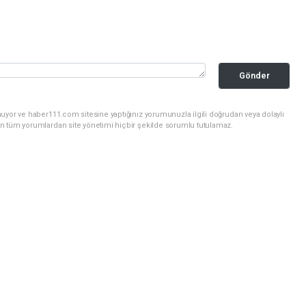
Gönder
uyor ve haber111.com sitesine yaptığınız yorumunuzla ilgili doğrudan veya dolaylı
n tüm yorumlardan site yönetimi hiçbir şekilde sorumlu tutulamaz.