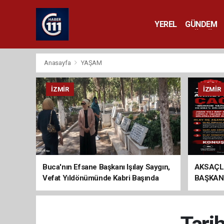
YEREL
GÜNDEM
YAŞAM
KÜLTÜR 
Anasayfa
YAŞAM
İZMIR
İZMIR
Buca'nın Efsane Başkanı Işılay Saygın,
AKSAÇL
Vefat Yıldönümünde Kabri Başında
BAŞKAN
Anıldı
ÇAĞRI