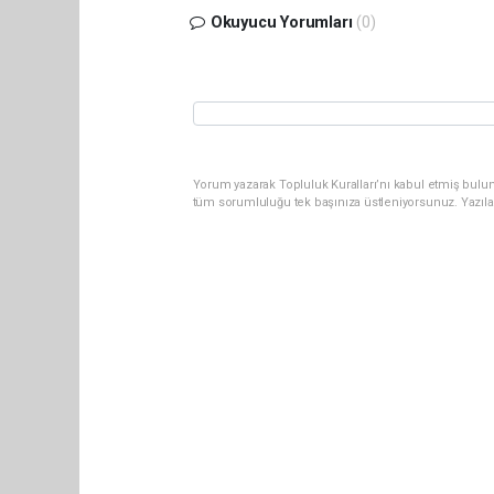
Okuyucu Yorumları
(0)
Yorum yazarak Topluluk Kuralları’nı kabul etmiş bulun
tüm sorumluluğu tek başınıza üstleniyorsunuz. Yazıla