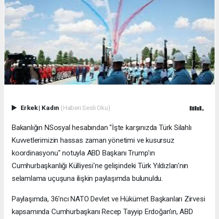
Erkek
|
Kadın
(Haberi Sesli Oku)
Bakanlığın NSosyal hesabından "İşte karşınızda Türk Silahlı
Kuvvetlerimizin hassas zaman yönetimi ve kusursuz
koordinasyonu" notuyla ABD Başkanı Trump'ın
Cumhurbaşkanlığı Külliyesi'ne gelişindeki Türk Yıldızları'nın
selamlama uçuşuna ilişkin paylaşımda bulunuldu.
Paylaşımda, 36'ncı NATO Devlet ve Hükümet Başkanları Zirvesi
kapsamında Cumhurbaşkanı Recep Tayyip Erdoğan'ın, ABD