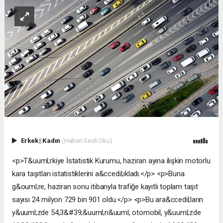
Erkek
|
Kadın
(Haberi Sesli Oku)
<p>T&uuml;rkiye İstatistik Kurumu, haziran ayına ilişkin motorlu
kara taşıtları istatistiklerini a&ccedil;ıkladı.</p> <p>Buna
g&ouml;re, haziran sonu itibarıyla trafiğe kayıtlı toplam taşıt
sayısı 24 milyon 729 bin 901 oldu.</p> <p>Bu ara&ccedil;ların
y&uuml;zde 54,3&#39;&uuml;n&uuml; otomobil, y&uuml;zde