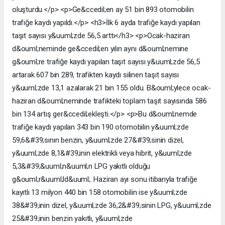
oluşturdu.</p> <p>Ge&ccedil;en ay 51 bin 893 otomobilin
trafiğe kaydı yapıldı.</p> <h3>İlk 6 ayda trafiğe kaydı yapılan
taşıt sayısı y&uuml;zde 56,5 arttı</h3> <p>Ocak-haziran
d&ouml;neminde ge&ccedil;en yılın aynı d&ouml;nemine
g&ouml;re trafiğe kaydı yapılan taşıt sayısı y&uuml;zde 56,5
artarak 607 bin 289, trafikten kaydı silinen taşıt sayısı
y&uuml;zde 13,1 azalarak 21 bin 155 oldu. B&ouml;ylece ocak-
haziran d&ouml;neminde trafikteki toplam taşıt sayısında 586
bin 134 artış ger&ccedil;ekleşti.</p> <p>Bu d&ouml;nemde
trafiğe kaydı yapılan 343 bin 190 otomobilin y&uuml;zde
59,6&#39;sının benzin, y&uuml;zde 27&#39;sinin dizel,
y&uuml;zde 8,1&#39;inin elektrikli veya hibrit, y&uuml;zde
5,3&#39;&uuml;n&uuml;n LPG yakıtlı olduğu
g&ouml;r&uuml;ld&uuml;. Haziran ayı sonu itibarıyla trafiğe
kayıtlı 13 milyon 440 bin 158 otomobilin ise y&uuml;zde
38&#39;inin dizel, y&uuml;zde 36,2&#39;sinin LPG, y&uuml;zde
25&#39;inin benzin yakıtlı, y&uuml;zde