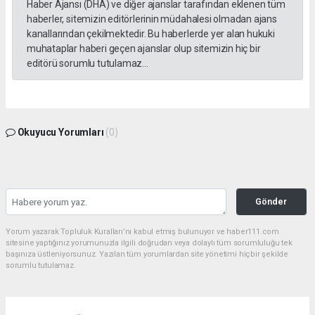
Haber Ajansı (DHA) ve diğer ajanslar tarafından eklenen tüm
haberler, sitemizin editörlerinin müdahalesi olmadan ajans
kanallarından çekilmektedir. Bu haberlerde yer alan hukuki
muhataplar haberi geçen ajanslar olup sitemizin hiç bir
editörü sorumlu tutulamaz...
Okuyucu Yorumları
(0)
Gönder
Yorum yazarak Topluluk Kuralları’nı kabul etmiş bulunuyor ve haber111.com
sitesine yaptığınız yorumunuzla ilgili doğrudan veya dolaylı tüm sorumluluğu tek
başınıza üstleniyorsunuz. Yazılan tüm yorumlardan site yönetimi hiçbir şekilde
sorumlu tutulamaz.