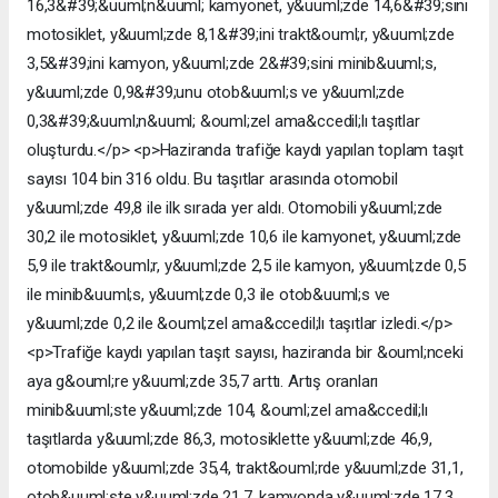
16,3&#39;&uuml;n&uuml; kamyonet, y&uuml;zde 14,6&#39;sını
motosiklet, y&uuml;zde 8,1&#39;ini trakt&ouml;r, y&uuml;zde
3,5&#39;ini kamyon, y&uuml;zde 2&#39;sini minib&uuml;s,
y&uuml;zde 0,9&#39;unu otob&uuml;s ve y&uuml;zde
0,3&#39;&uuml;n&uuml; &ouml;zel ama&ccedil;lı taşıtlar
oluşturdu.</p> <p>Haziranda trafiğe kaydı yapılan toplam taşıt
sayısı 104 bin 316 oldu. Bu taşıtlar arasında otomobil
y&uuml;zde 49,8 ile ilk sırada yer aldı. Otomobili y&uuml;zde
30,2 ile motosiklet, y&uuml;zde 10,6 ile kamyonet, y&uuml;zde
5,9 ile trakt&ouml;r, y&uuml;zde 2,5 ile kamyon, y&uuml;zde 0,5
ile minib&uuml;s, y&uuml;zde 0,3 ile otob&uuml;s ve
y&uuml;zde 0,2 ile &ouml;zel ama&ccedil;lı taşıtlar izledi.</p>
<p>Trafiğe kaydı yapılan taşıt sayısı, haziranda bir &ouml;nceki
aya g&ouml;re y&uuml;zde 35,7 arttı. Artış oranları
minib&uuml;ste y&uuml;zde 104, &ouml;zel ama&ccedil;lı
taşıtlarda y&uuml;zde 86,3, motosiklette y&uuml;zde 46,9,
otomobilde y&uuml;zde 35,4, trakt&ouml;rde y&uuml;zde 31,1,
otob&uuml;ste y&uuml;zde 21,7, kamyonda y&uuml;zde 17,3