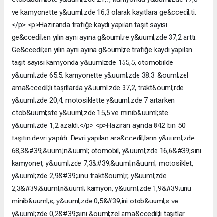
ve kamyonette y&uuml;zde 16,3 olarak kayıtlara ge&ccedil;ti.
</p> <p>Haziranda trafiğe kaydı yapılan taşıt sayısı
ge&ccedil;en yılın aynı ayına g&ouml;re y&uuml;zde 37,2 arttı.
Ge&ccedil;en yılın aynı ayına g&ouml;re trafiğe kaydı yapılan
taşıt sayısı kamyonda y&uuml;zde 155,5, otomobilde
y&uuml;zde 65,5, kamyonette y&uuml;zde 38,3, &ouml;zel
ama&ccedil;lı taşıtlarda y&uuml;zde 37,2, trakt&ouml;rde
y&uuml;zde 20,4, motosiklette y&uuml;zde 7 artarken
otob&uuml;ste y&uuml;zde 15,5 ve minib&uuml;ste
y&uuml;zde 1,2 azaldı.</p> <p>Haziran ayında 842 bin 50
taşıtın devri yapıldı. Devri yapılan ara&ccedil;ların y&uuml;zde
68,3&#39;&uuml;n&uuml; otomobil, y&uuml;zde 16,6&#39;sını
kamyonet, y&uuml;zde 7,3&#39;&uuml;n&uuml; motosiklet,
y&uuml;zde 2,9&#39;unu trakt&ouml;r, y&uuml;zde
2,3&#39;&uuml;n&uuml; kamyon, y&uuml;zde 1,9&#39;unu
minib&uuml;s, y&uuml;zde 0,5&#39;ini otob&uuml;s ve
y&uuml;zde 0,2&#39;sini &ouml;zel ama&ccedil;lı taşıtlar