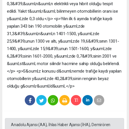
0,3&#39;&uuml;n&uuml;n elektrikli veya hibrit olduğu tespit
edildi. Yakıt t&uuml;r&uuml; bilinmeyen otomobillerin oranı ise
y&uuml;zde 0,3 oldu.</p> <p>Yılın ilk 6 ayında trafiğe kaydı
yapılan 343 bin 190 otomobilin y&uuml;zde
31,3&#39;&uuml;n&uuml;n 1401-1500, y&uuml;zde
25,9&#39;unun 1300 ve altı, y&uuml;zde 19,6&#39;sının 1301-
1400, y&uuml;zde 15,9&#39;unun 1501-1600, y&uuml;zde
6,2&#39;sinin 1601-2000, y&uuml;zde 0,7&#39;sinin 2001 ve
&uuml;st&uuml; motor silindir hacmine sahip olduğu belirlendi.
</p> <p>S&ouml;z konusu d&ouml;nemde trafiğe kaydı yapılan
otomobillerin y&uuml;zde 40,2&#39;sinin renginin beyaz
olduğu g&ouml;r&uuml;ld&uuml;.</p>
Anadolu Ajansı (AA), İhlas Haber Ajansı (İHA), Demirören