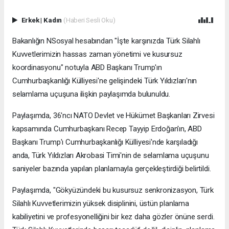
Erkek
|
Kadın
(Haberi Sesli Oku)
Bakanlığın NSosyal hesabından "İşte karşınızda Türk Silahlı
Kuvvetlerimizin hassas zaman yönetimi ve kusursuz
koordinasyonu" notuyla ABD Başkanı Trump'ın
Cumhurbaşkanlığı Külliyesi'ne gelişindeki Türk Yıldızları'nın
selamlama uçuşuna ilişkin paylaşımda bulunuldu.
Paylaşımda, 36'ncı NATO Devlet ve Hükümet Başkanları Zirvesi
kapsamında Cumhurbaşkanı Recep Tayyip Erdoğan'ın, ABD
Başkanı Trump'ı Cumhurbaşkanlığı Külliyesi'nde karşıladığı
anda, Türk Yıldızları Akrobasi Timi'nin de selamlama uçuşunu
saniyeler bazında yapılan planlamayla gerçekleştirdiği belirtildi.
Paylaşımda, "Gökyüzündeki bu kusursuz senkronizasyon, Türk
Silahlı Kuvvetlerimizin yüksek disiplinini, üstün planlama
kabiliyetini ve profesyonelliğini bir kez daha gözler önüne serdi.