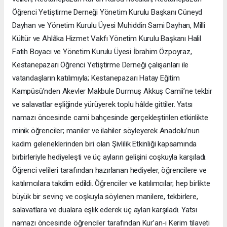
Öğrenci Yetiştirme Derneği Yönetim Kurulu Başkanı Cüneyd
Dayhan ve Yönetim Kurulu Üyesi Muhiddin Sami Dayhan, Millî
Kültür ve Ahlâka Hizmet Vakfı Yönetim Kurulu Başkanı Halil
Fatih Boyacı ve Yönetim Kurulu Üyesi İbrahim Özpoyraz,
Kestanepazarı Öğrenci Yetiştirme Derneği çalışanları ile
vatandaşların katılımıyla; Kestanepazarı Hatay Eğitim
Kampüsü’nden Akevler Makbule Durmuş Akkuş Camii’ne tekbir
ve salavatlar eşliğinde yürüyerek toplu hâlde gittiler. Yatsı
namazı öncesinde cami bahçesinde gerçekleştirilen etkinlikte
minik öğrenciler; maniler ve ilahiler söyleyerek Anadolu’nun
kadim geleneklerinden biri olan Şivlilik Etkinliği kapsamında
birbirleriyle hediyeleşti ve üç ayların gelişini coşkuyla karşıladı.
Öğrenci velileri tarafından hazırlanan hediyeler, öğrencilere ve
katılımcılara takdim edildi. Öğrenciler ve katılımcılar; hep birlikte
büyük bir sevinç ve coşkuyla söylenen manilere, tekbirlere,
salavatlara ve dualara eşlik ederek üç ayları karşıladı. Yatsı
namazı öncesinde öğrenciler tarafından Kur’an-ı Kerim tilaveti