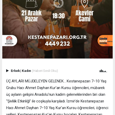
Erkek
|
Kadın
(Haberi Sesli Oku)
ÜÇ AYLARI MÜJDELEYEN GELENEK… Kestanepazarı 7–10 Yaş
Grubu Hacı Ahmet Dayhan Kur’an Kursu öğrencileri, mübarek
üç ayların gelişini Anadolu’nun kadim geleneklerinden biri olan
“Şivlilik Etkinliği” ile coşkuyla karşıladı. İzmir’de Kestanepazarı
Hacı Ahmet Dayhan 7–10 Yaş Kur’an Kursu öğrencileri; öğrenci
velileri, Kestanepazarı Kur’an Kursu hocaları, Kestanepazarı