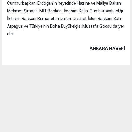
Cumhurbaşkanı Erdoğan'ın heyetinde Hazine ve Maliye Bakanı
Mehmet Şimşek, MİT Başkanı İbrahim Kalın, Cumhurbaşkanlığı
İletişim Başkanı Burhanettin Duran, Diyanet İşleri Başkanı Safi
Arpaguş ve Türkiye'nin Doha Büyükelçisi Mustafa Göksu da yer
aldı.
ANKARA HABERİ
Anadolu Ajansı (AA), İhlas Haber Ajansı (İHA), Demirören
Haber Ajansı (DHA) ve diğer ajanslar tarafından eklenen tüm
haberler, sitemizin editörlerinin müdahalesi olmadan ajans
kanallarından çekilmektedir. Bu haberlerde yer alan hukuki
muhataplar haberi geçen ajanslar olup sitemizin hiç bir
editörü sorumlu tutulamaz...