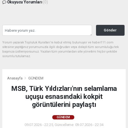
Okuyucu Yorumları
(0)
Gönder
Yorum yazarak Topluluk Kuralları’nı kabul etmiş bulunuyor ve haber111.com
sitesine yaptığınız yorumunuzla ilgili doğrudan veya dolaylı tüm sorumluluğu tek
başınıza üstleniyorsunuz. Yazılan tüm yorumlardan site yönetimi hiçbir şekilde
sorumlu tutulamaz.
Anasayfa
GÜNDEM
MSB, Türk Yıldızları'nın selamlama
uçuşu esnasındaki kokpit
görüntülerini paylaştı
GÜNDEM
09.07.2026 - 22:25, Güncelleme: 09.07.2026 - 22:34