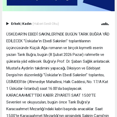
Erkek
|
Kadın
(Haberi Sesli Oku)
ÜSKÜDAR’IN EBEDÎ SAKİNLERİ’NDE BUGÜN TARIK BUĞRA YÂD
EDİLECEK “Üsküdar’ın Ebedî Sakinleri” toplantılarının
üçüncüsünde Küçük Ağa romanın ve birçok kıymetli eserin
yazarı Tarık Buğra, bugün (8 Şubat 2026 Pazar) rahmetle ve
şükranla yâd edilecek. Buğra’yı Prof. Dr. Şaban Sağlık anlatacak.
Mustafa Aydın’ın takdimini yapacağı, Diksiyon ve Edebiyat
Dergisi’nin düzenlediği “Üsküdar’ın Ebedî Sakinleri” toplantısı,
ÜSİMDER’de (Ahmediye Mahallesi, Halk Caddesi, No. 17/A Kat
1 Üsküdar-İstanbul) saat 16.00’da başlayacak.
KARACAAHMET’TEKİ KABİR ZİYARETİ SAAT 15.00’TE
Sevenleri ve okuyucuları, bugün önce Tarık Buğra’yı
Karacaahmet Mezarlığı’ndaki kabri başında anacaklar. Saat
15.00’te Karacaahmet Mezarlığı’nın girişindeki Şakirin Camii’nin