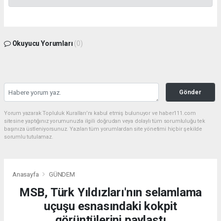
Okuyucu Yorumları
(0)
Gönder
Yorum yazarak Topluluk Kuralları’nı kabul etmiş bulunuyor ve haber111.com
sitesine yaptığınız yorumunuzla ilgili doğrudan veya dolaylı tüm sorumluluğu tek
başınıza üstleniyorsunuz. Yazılan tüm yorumlardan site yönetimi hiçbir şekilde
sorumlu tutulamaz.
Anasayfa
GÜNDEM
MSB, Türk Yıldızları'nın selamlama
uçuşu esnasındaki kokpit
görüntülerini paylaştı