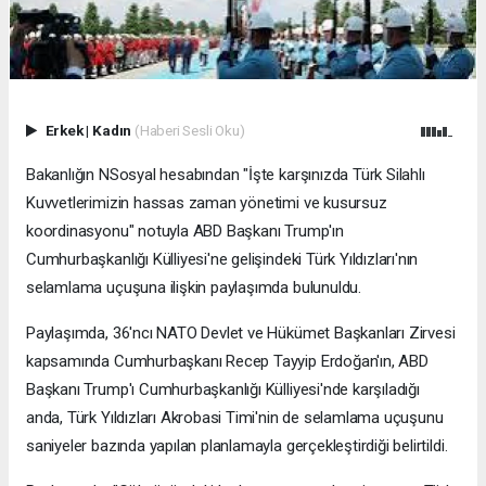
Erkek
|
Kadın
(Haberi Sesli Oku)
Bakanlığın NSosyal hesabından "İşte karşınızda Türk Silahlı
Kuvvetlerimizin hassas zaman yönetimi ve kusursuz
koordinasyonu" notuyla ABD Başkanı Trump'ın
Cumhurbaşkanlığı Külliyesi'ne gelişindeki Türk Yıldızları'nın
selamlama uçuşuna ilişkin paylaşımda bulunuldu.
Paylaşımda, 36'ncı NATO Devlet ve Hükümet Başkanları Zirvesi
kapsamında Cumhurbaşkanı Recep Tayyip Erdoğan'ın, ABD
Başkanı Trump'ı Cumhurbaşkanlığı Külliyesi'nde karşıladığı
anda, Türk Yıldızları Akrobasi Timi'nin de selamlama uçuşunu
saniyeler bazında yapılan planlamayla gerçekleştirdiği belirtildi.