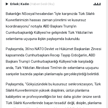
Erkek
|
Kadın
(Haberi Sesli Oku)
Bakanlığın NSosyal hesabından "İşte karşınızda Türk Silahlı
Kuvvetlerimizin hassas zaman yönetimi ve kusursuz
koordinasyonu" notuyla ABD Başkanı Trump'ın
Cumhurbaşkanlığı Külliyesi'ne gelişindeki Türk Yıldızları'nın
selamlama uçuşuna ilişkin paylaşımda bulunuldu.
Paylaşımda, 36'ncı NATO Devlet ve Hükümet Başkanları Zirvesi
kapsamında Cumhurbaşkanı Recep Tayyip Erdoğan'ın, ABD
Başkanı Trump'ı Cumhurbaşkanlığı Külliyesi'nde karşıladığı
anda, Türk Yıldızları Akrobasi Timi'nin de selamlama uçuşunu
saniyeler bazında yapılan planlamayla gerçekleştirdiği belirtildi.
Paylaşımda, "Gökyüzündeki bu kusursuz senkronizasyon, Türk
Silahlı Kuvvetlerimizin yüksek disiplinini, üstün planlama
kabiliyetini ve profesyonelliğini bir kez daha gözler önüne serdi.
Türk Silahlı Kuvvetlerinde başarı tesadüf değil, disiplin, planlama