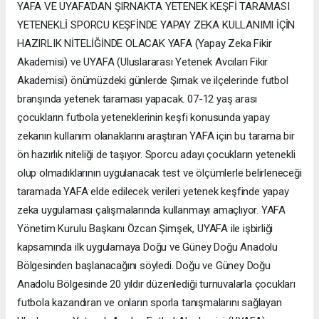
YAFA VE UYAFA’DAN ŞIRNAKTA YETENEK KEŞFİ TARAMASI
YETENEKLİ SPORCU KEŞFİNDE YAPAY ZEKA KULLANIMI İÇİN
HAZIRLIK NİTELİĞİNDE OLACAK YAFA (Yapay Zeka Fikir
Akademisi) ve UYAFA (Uluslararası Yetenek Avcıları Fikir
Akademisi) önümüzdeki günlerde Şırnak ve ilçelerinde futbol
branşında yetenek taraması yapacak. 07-12 yaş arası
çocukların futbola yeteneklerinin keşfi konusunda yapay
zekanın kullanım olanaklarını araştıran YAFA için bu tarama bir
ön hazırlık niteliği de taşıyor. Sporcu adayı çocukların yetenekli
olup olmadıklarının uygulanacak test ve ölçümlerle belirleneceği
taramada YAFA elde edilecek verileri yetenek keşfinde yapay
zeka uygulaması çalışmalarında kullanmayı amaçlıyor. YAFA
Yönetim Kurulu Başkanı Özcan Şimşek, UYAFA ile işbirliği
kapsamında ilk uygulamaya Doğu ve Güney Doğu Anadolu
Bölgesinden başlanacağını söyledi. Doğu ve Güney Doğu
Anadolu Bölgesinde 20 yıldır düzenlediği turnuvalarla çocukları
futbola kazandıran ve onların sporla tanışmalarını sağlayan