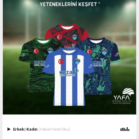
Erkek
|
Kadın
(Haberi Sesli Oku)