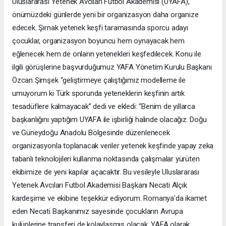
Uluslararası Yetenek Avcıları Futbol Akademisi (UYAFA),
önümüzdeki günlerde yeni bir organizasyon daha organize
edecek. Şırnak yetenek keşfi taramasında sporcu adayı
çocuklar, organizasyon boyuncu hem oynayacak hem
eğlenecek hem de onların yetenekleri keşfedilecek. Konu ile
ilgili görüşlerine başvurduğumuz YAFA Yönetim Kurulu Başkanı
Özcan Şimşek “geliştirmeye çalıştığımız modelleme ile
umuyorum ki Türk sporunda yeteneklerin keşfinin artık
tesadüflere kalmayacak” dedi ve ekledi: “Benim de yıllarca
başkanlığını yaptığım UYAFA ile işbirliği halinde olacağız. Doğu
ve Güneydoğu Anadolu Bölgesinde düzenlenecek
organizasyonla toplanacak veriler yetenek keşfinde yapay zeka
tabanlı teknolojileri kullanma noktasında çalışmalar yürüten
ekibimize de yeni kapılar açacaktır. Bu vesileyle Uluslararası
Yetenek Avcıları Futbol Akademisi Başkanı Necati Alçık
kardeşime ve ekibine teşekkür ediyorum. Romanya’da ikamet
eden Necati Başkanımız sayesinde çocukların Avrupa
kulüplerine transferi de kolaylaşmış olacak. YAFA olarak