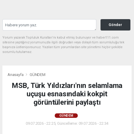
Gönder
Yorum yazarak Topluluk Kuralları’nı kabul etmiş bulunuyor ve haber111.com
sitesine yaptığınız yorumunuzla ilgili doğrudan veya dolaylı tüm sorumluluğu tek
başınıza üstleniyorsunuz. Yazılan tüm yorumlardan site yönetimi hiçbir şekilde
sorumlu tutulamaz.
Anasayfa
GÜNDEM
MSB, Türk Yıldızları'nın selamlama
uçuşu esnasındaki kokpit
görüntülerini paylaştı
GÜNDEM
09.07.2026 - 22:25, Güncelleme: 09.07.2026 - 22:34