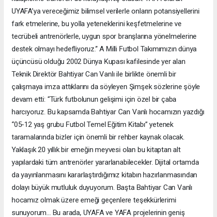
UYAFA’ya vereceğimiz bilimsel verilerle onların potansiyellerini
fark etmelerine, bu yolla yeteneklerini keşfetmelerine ve
tecrübeli antrenörlerle, uygun spor branşlarına yönelmelerine
destek olmayı hedefliyoruz.” A Milli Futbol Takımımızın dünya
üçüncüsü olduğu 2002 Dünya Kupası kafilesinde yer alan
Teknik Direktör Bahtiyar Can Vanlı ile birlikte önemli bir
çalışmaya imza attıklarını da söyleyen Şimşek sözlerine şöyle
devam etti: “Türk futbolunun gelişimi için özel bir çaba
harcıyoruz. Bu kapsamda Bahtiyar Can Vanlı hocamızın yazdığı
“05-12 yaş grubu Futbol Temel Eğitim Kitabı” yetenek
taramalarında bizler için önemli bir rehber kaynak olacak.
Yaklaşık 20 yıllık bir emeğin meyvesi olan bu kitaptan alt
yapılardaki tüm antrenörler yararlanabilecekler. Dijital ortamda
da yayınlanmasını kararlaştırdığımız kitabın hazırlanmasından
dolayı büyük mutluluk duyuyorum. Başta Bahtiyar Can Vanlı
hocamız olmak üzere emeği geçenlere teşekkürlerimi
sunuyorum... Bu arada, UYAFA ve YAFA projelerinin geniş