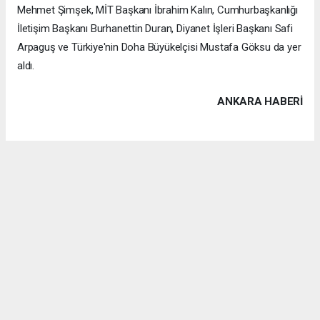
Mehmet Şimşek, MİT Başkanı İbrahim Kalın, Cumhurbaşkanlığı
İletişim Başkanı Burhanettin Duran, Diyanet İşleri Başkanı Safi
Arpaguş ve Türkiye'nin Doha Büyükelçisi Mustafa Göksu da yer
aldı.
ANKARA HABERİ
Anadolu Ajansı (AA), İhlas Haber Ajansı (İHA), Demirören
Haber Ajansı (DHA) ve diğer ajanslar tarafından eklenen tüm
haberler, sitemizin editörlerinin müdahalesi olmadan ajans
kanallarından çekilmektedir. Bu haberlerde yer alan hukuki
muhataplar haberi geçen ajanslar olup sitemizin hiç bir
editörü sorumlu tutulamaz...