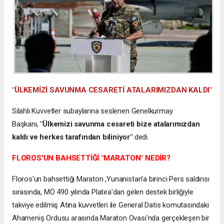
"ÜLKEMİZİ SAVUNMA CESARETİ ATALARIMIZDAN KALDI"
Silahlı Kuvvetler subaylarına seslenen Genelkurmay
Başkanı,
"Ülkemizi savunma cesareti bize atalarımızdan
kaldı ve herkes tarafından biliniyor"
dedi.
FLOROS'UN BAHSETTİĞİ "MARATON" NEDİR?
Floros'un bahsettiği Maraton ,Yunanistan'a birinci Pers saldırısı
sırasında, MÖ 490 yılında Platea'dan gelen destek birliğiyle
takviye edilmiş Atina kuvvetleri ile General Datis komutasındaki
Ahameniş Ordusu arasında Maraton Ovası'nda gerçekleşen bir