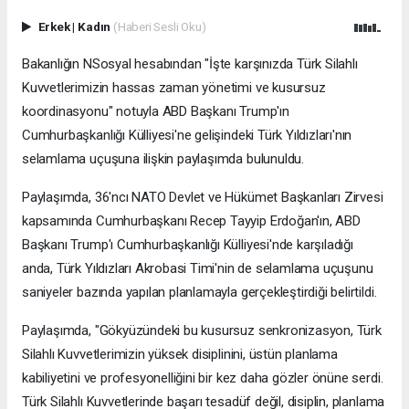
Erkek
|
Kadın
(Haberi Sesli Oku)
Bakanlığın NSosyal hesabından "İşte karşınızda Türk Silahlı
Kuvvetlerimizin hassas zaman yönetimi ve kusursuz
koordinasyonu" notuyla ABD Başkanı Trump'ın
Cumhurbaşkanlığı Külliyesi'ne gelişindeki Türk Yıldızları'nın
selamlama uçuşuna ilişkin paylaşımda bulunuldu.
Paylaşımda, 36'ncı NATO Devlet ve Hükümet Başkanları Zirvesi
kapsamında Cumhurbaşkanı Recep Tayyip Erdoğan'ın, ABD
Başkanı Trump'ı Cumhurbaşkanlığı Külliyesi'nde karşıladığı
anda, Türk Yıldızları Akrobasi Timi'nin de selamlama uçuşunu
saniyeler bazında yapılan planlamayla gerçekleştirdiği belirtildi.
Paylaşımda, "Gökyüzündeki bu kusursuz senkronizasyon, Türk
Silahlı Kuvvetlerimizin yüksek disiplinini, üstün planlama
kabiliyetini ve profesyonelliğini bir kez daha gözler önüne serdi.
Türk Silahlı Kuvvetlerinde başarı tesadüf değil, disiplin, planlama