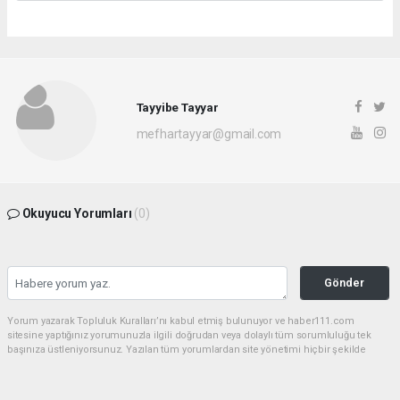
Tayyibe Tayyar
mefhartayyar@gmail.com
Okuyucu Yorumları
(0)
Gönder
Yorum yazarak Topluluk Kuralları’nı kabul etmiş bulunuyor ve haber111.com
sitesine yaptığınız yorumunuzla ilgili doğrudan veya dolaylı tüm sorumluluğu tek
başınıza üstleniyorsunuz. Yazılan tüm yorumlardan site yönetimi hiçbir şekilde
sorumlu tutulamaz.