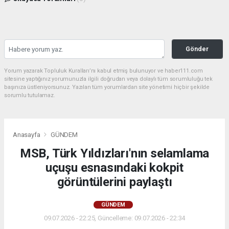
Gönder
Yorum yazarak Topluluk Kuralları’nı kabul etmiş bulunuyor ve haber111.com
sitesine yaptığınız yorumunuzla ilgili doğrudan veya dolaylı tüm sorumluluğu tek
başınıza üstleniyorsunuz. Yazılan tüm yorumlardan site yönetimi hiçbir şekilde
sorumlu tutulamaz.
Anasayfa
GÜNDEM
MSB, Türk Yıldızları'nın selamlama
uçuşu esnasındaki kokpit
görüntülerini paylaştı
GÜNDEM
09.07.2026 - 22:25, Güncelleme: 09.07.2026 - 22:34