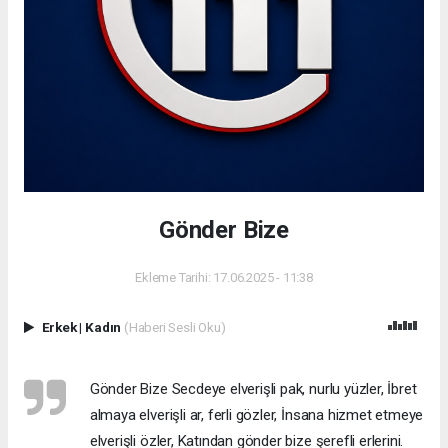
Gönder Bize
Ekleme Tarihi: 17.06.2025 - 11:38
Erkek
|
Kadın
(Haberi Sesli Oku)
Gönder Bize Secdeye elverişli pak, nurlu yüzler, İbret
almaya elverişli ar, ferli gözler, İnsana hizmet etmeye
elverişli özler, Katından gönder bize şerefli erlerini.