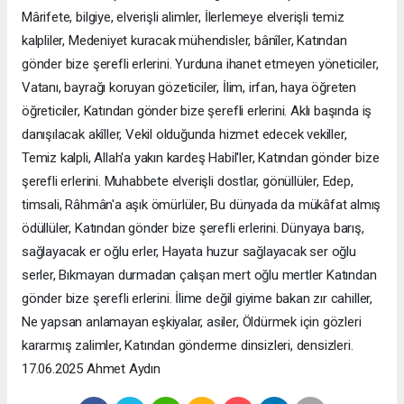
Mârifete, bilgiye, elverişli alimler, İlerlemeye elverişli temiz
kalpliler, Medeniyet kuracak mühendisler, bânîler, Katından
gönder bize şerefli erlerini. Yurduna ihanet etmeyen yöneticiler,
Vatanı, bayrağı koruyan gözeticiler, İlim, irfan, haya öğreten
öğreticiler, Katından gönder bize şerefli erlerini. Aklı başında iş
danışılacak akîller, Vekil olduğunda hizmet edecek vekiller,
Temiz kalpli, Allah'a yakın kardeş Habil'ler, Katından gönder bize
şerefli erlerini. Muhabbete elverişli dostlar, gönüllüler, Edep,
timsali, Râhmân'a aşık ömürlüler, Bu dünyada da mükâfat almış
ödüllüler, Katından gönder bize şerefli erlerini. Dünyaya barış,
sağlayacak er oğlu erler, Hayata huzur sağlayacak ser oğlu
serler, Bıkmayan durmadan çalışan mert oğlu mertler Katından
gönder bize şerefli erlerini. İlime değil giyime bakan zır cahiller,
Ne yapsan anlamayan eşkiyalar, asiler, Öldürmek için gözleri
kararmış zalimler, Katından gönderme dinsizleri, densizleri.
17.06.2025 Ahmet Aydın