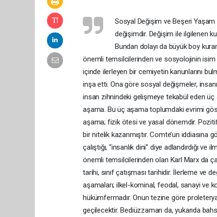
Sosyal Değişim ve Beşeri Yaşam D
değişimdir. Değişim ile ilgilenen ku
Bundan dolayı da büyük boy kuram 
önemli temsilcilerinden ve sosyolojinin is
içinde ilerleyen bir cemiyetin kanunlarını bul
inşa etti. Ona göre sosyal değişmeler, insan
insan zihnindeki gelişmeye tekabül eden üç ay
aşama. Bu üç aşama toplumdaki evrimi göste
aşama; fizik ötesi ve yasal dönemdir. Poziti
bir nitelik kazanmıştır. Comte’un iddiasına 
çalıştığı, “insanlık dini” diye adlandırdığı ve
önemli temsilcilerinden olan Karl Marx da çal
tarihi, sınıf çatışması tarihidir. İlerleme 
aşamaları; ilkel-kominal, feodal, sanayi ve 
hükümfermadır. Onun tezine göre proletery
geçilecektir. Bediüzzaman da, yukarıda bahse