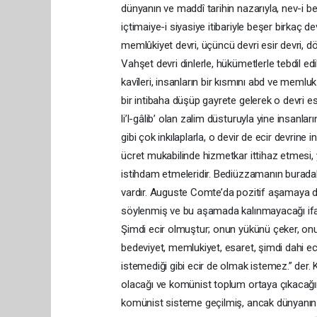
dünyanın ve maddî tarihin nazarıyla, nev-i be
içtimaiye-i siyasiye itibariyle beşer birkaç dev
memlûkiyet devri, üçüncü devri esir devri, dö
Vahşet devri dinlerle, hükümetlerle tebdil ed
kavîleri, insanların bir kısmını abd ve meml
bir intibaha düşüp gayrete gelerek o devri e
li’l-gâlib’ olan zalim düsturuyla yine insanlar
gibi çok inkılaplarla, o devir de ecir devrine
ücret mukabilinde hizmetkar ittihaz etmesi, 
istihdam etmeleridir. Bediüzzamanın buradak
vardır. Auguste Comte’da pozitif aşamaya de
söylenmiş ve bu aşamada kalınmayacağı ifade 
Şimdi ecir olmuştur; onun yükünü çeker, onu 
bedeviyet, memlukiyet, esaret, şimdi dahi eci
istemediği gibi ecir de olmak istemez.” der.
olacağı ve komünist toplum ortaya çıkacağın
komünist sisteme geçilmiş, ancak dünyanın g