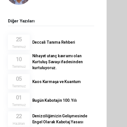
Diğer Yazıları
25
Deccali Tanıma Rehberi
Temmuz
Nihayet utanç kavramı olan
10
Kurtuluş Savaşı ifadesinden
Temmuz
kurtuluyoruz.
05
Kaos Karmaşa ve Kuantum
Temmuz
01
Bugün Kabotajin 100. Yılı
Temmuz
22
Denizciliğimizin Gelişmesinde
Engel Olarak Kabotaj Yasası
Haziran