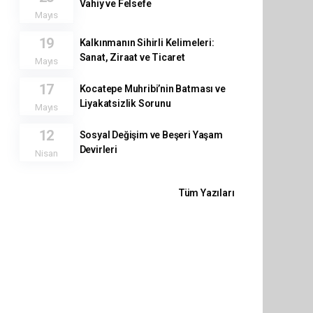
Vahiy ve Felsefe
Mayıs
19
Kalkınmanın Sihirli Kelimeleri:
Sanat, Ziraat ve Ticaret
Mayıs
17
Kocatepe Muhribi’nin Batması ve
Liyakatsizlik Sorunu
Mayıs
12
Sosyal Değişim ve Beşeri Yaşam
Devirleri
Nisan
Tüm Yazıları