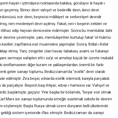
şerin hayat-ı içtimâiyesi noktasında bakılsa, görülüyor ki hayat-ı
ri geçirmiş. Birinci devri vahşet ve bedevîlik devri, ikinci devri
rdüncüsü ecir devri, beşincisi mâlikiyet ve serbestiyet devridir.
ilmiş, nim-medeniyet devri açılmış. Fakat, nev-i beşerin zekileri ve
uk ittihaz edip hayvan derecesine indirmişler. Sonra bu memluklar dahi
sir devrine çevirmişler; yani, memlukiyetten kurtulup fakat ‘el-hükmü
ın kavîleri zayıflarına esir muamelesi yapmışlar. Sonra, İhtilal-i Kebir
 inkılap etmiş. Yani, zenginler olan havas tabakası, avamı ve fukarayı
yani sermaye sahipleri ehl-i sa’yi ve ameleyi küçük bir ücrete mukabil
i sınıflamasının diğer kuram ve yaklaşımlardan önemli bir farkı
nk gelen sanayi toplumu, Bediüzzaman’da “ecirlik” devri olarak
edilmiştir. Zira beşer, edvarda esirlik istemedi, kanıyla parçaladı.
da parçalıyor. Beşerin başı ihtiyar; edvar-ı hamsesi var. Vahşet ve
rdir, başlamıştır, geçiyor. Yine başka bir bölümde, “beşer esir olmak
 Karl Marx ise sanayi toplumunda emeğin suistimali sebebi ile devrim
ı söylemiştir. Başta Rusya olmak üzere dünyanın belli ülkelerinde
eldiği sistem içerisinde iflas etmiştir. Bediüzzaman da sanayi