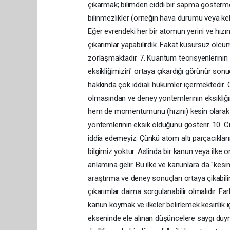
çıkarmak; bilimden ciddi bir sapma gösterm
bilinmezlikler (örneğin hava durumu veya ke
Eğer evrendeki her bir atomun yerini ve hızı
çıkarımlar yapabilirdik. Fakat kusursuz ölc
zorlaşmaktadır. 7. Kuantum teorisyenlerinin id
eksikliğimizin" ortaya çıkardığı görünür sonuç
hakkında çok iddialı hükümler içermektedir. Ö
olmasından ve deney yöntemlerinin eksikliğ
hem de momentumunu (hızını) kesin olarak 
yöntemlerinin eksik olduğunu gösterir. 10. 
iddia edemeyiz. Çünkü atom altı parçacıkların
bilgimiz yoktur. Aslinda bir kanun veya ilke 
anlamına gelir. Bu ilke ve kanunlara da "kes
araştırma ve deney sonuçları ortaya çikabilir
çıkarımlar daima sorgulanabilir olmalıdır. Fark
kanun koymak ve ilkeler belirlemek kesinlik
ekseninde ele alınan düşüncelere saygı duymak