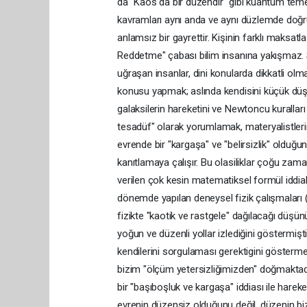
da "Kaos da bir düzendir" gibi kuantum temelli
kavramları aynı anda ve aynı düzlemde doğr
anlamsız bir gayrettir. Kişinin farklı maksatl
Reddetme" çabası bilim insanına yakışmaz. S
uğraşan insanlar, dini konularda dikkatli olm
konusu yapmak; aslında kendisini küçük düşü
galaksilerin hareketini ve Newtoncu kuralla
tesadüf" olarak yorumlamak, materyalistlerin A
evrende bir "kargaşa" ve "belirsizlik" olduğun
kanıtlamaya çalışır. Bu olasiliklar çoğu zama
verilen çok kesin matematiksel formül iddia
dönemde yapılan deneysel fizik çalışmaları 
fizikte "kaotik ve rastgele" dağılacağı düşü
yoğun ve düzenli yollar izlediğini göstermiş
kendilerini sorgulaması gerektigini gösterme
bizim "ölçüm yetersizliğimizden" doğmaktadır
bir "başıboşluk ve kargaşa" iddiası ile harek
evrenin düzensiz olduğunu değil, düzenin bi