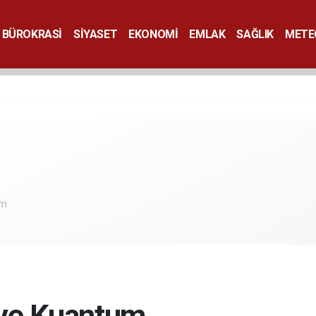
BÜROKRASİ
SİYASET
EKONOMİ
EMLAK
SAĞLIK
METE
SANAT
om
ve Kuantum