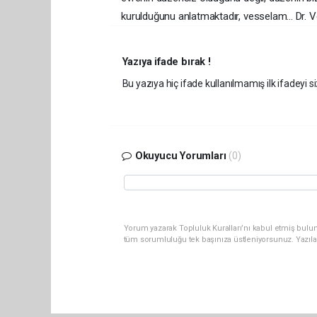
kurulduğunu anlatmaktadır, vesselam... Dr. 
Yazıya ifade bırak !
Bu yazıya hiç ifade kullanılmamış ilk ifadeyi si
Okuyucu Yorumları
(0)
Yorum yazarak Topluluk Kuralları’nı kabul etmiş bulun
tüm sorumluluğu tek başınıza üstleniyorsunuz. Yazıla