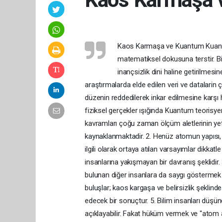
Kaos Karmaşa ve Kuantum Kuantum 
matematiksel dokusuna terstir. B
inançsizlik dini haline getirilmes
araştırmalarda elde edilen veri ve datalarin ç
düzenin reddedilerek inkar edilmesine karşı 
fiziksel gerçekler ışığında Kuantum teorisyenl
kavramları çoğu zaman ölçüm aletlerinin yet
kaynaklanmaktadir. 2. Henüz atomun yapısı, şe
ilgili olarak ortaya atılan varsayımlar dikka
insanlarına yakışmayan bir davranış şeklidir. 
bulunan diğer insanlara da saygı göstermek 
buluşlar; kaos kargaşa ve belirsizlik şeklin
edecek bir sonuçtur. 5. Bilim insanları düşün
açıklayabilir. Fakat hüküm vermek ve "atom alt