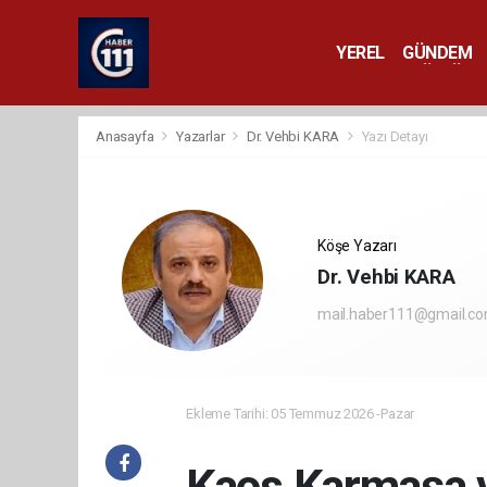
YEREL
GÜNDEM
YAŞAM
KÜLTÜR 
Anasayfa
Yazarlar
Dr. Vehbi KARA
Yazı Detayı
Köşe Yazarı
Dr. Vehbi KARA
mail.haber111@gmail.c
Ekleme Tarihi: 05 Temmuz 2026 -Pazar
Kaos Karmaşa 