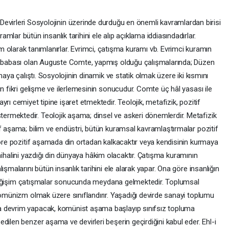
evirleri Sosyolojinin üzerinde durduğu en önemli kavramlardan birisi
ramlar bütün insanlık tarihini ele alıp açıklama iddiasındadırlar.
olarak tanımlanırlar. Evrimci, çatışma kuramı vb. Evrimci kuramın
im babası olan Auguste Comte, yapmış olduğu çalışmalarında; Düzen
maya çalıştı. Sosyolojinin dinamik ve statik olmak üzere iki kısmını
ın fikri gelişme ve ilerlemesinin sonucudur. Comte üç hâl yasası ile
rı cemiyet tipine işaret etmektedir. Teolojik, metafizik, pozitif
rmektedir. Teolojik aşama; dinsel ve askeri dönemlerdir. Metafizik
f aşama; bilim ve endüstri, bütün kuramsal kavramlaştırmalar pozitif
göre pozitif aşamada din ortadan kalkacaktır veya kendisinin kurmaya
 ilmihalini yazdığı din dünyaya hâkim olacaktır. Çatışma kuramının
ışmalarını bütün insanlık tarihini ele alarak yapar. Ona göre insanlığın
ve değişim çatışmalar sonucunda meydana gelmektedir. Toplumsal
komünizm olmak üzere sınıflandırır. Yaşadığı devirde sanayi toplumu
a devrim yapacak, komünist aşama başlayıp sınıfsız topluma
dilen benzer aşama ve devirleri beşerin geçirdiğini kabul eder. Ehl-i