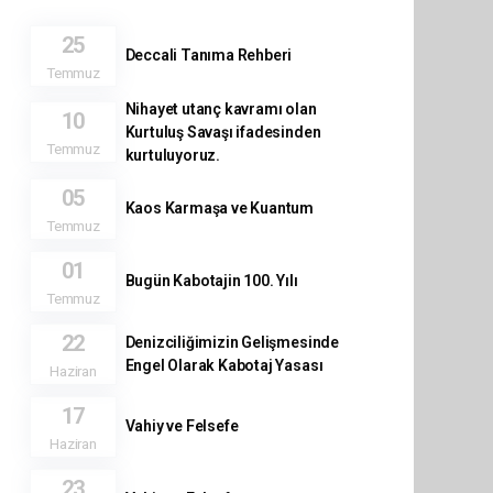
25
Deccali Tanıma Rehberi
Temmuz
Nihayet utanç kavramı olan
10
Kurtuluş Savaşı ifadesinden
Temmuz
kurtuluyoruz.
05
Kaos Karmaşa ve Kuantum
Temmuz
01
Bugün Kabotajin 100. Yılı
Temmuz
22
Denizciliğimizin Gelişmesinde
Engel Olarak Kabotaj Yasası
Haziran
17
Vahiy ve Felsefe
Haziran
23