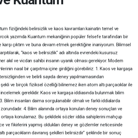
fiziğindeki belirsizlik ve kaos kavramları kainatin temel ve
ircok yazımda Kuantum mekaniğinin popüler felsefe tarafından bir
ine karşı çıktım ve buna devam etmek gerektiğine inaniyorum. Bilimsel
arpıtılarak, "kaos ve belirsizlik" adı altında evrendeki kusursuz
her akıl ve vicdan sahibi insanın uyanık olması gerekiyor. Modern
erinin nasıl bir çarpıtma içine girdiğini görebiliriz: 1. Kaos ve kargaşa
ersizliginden ve belirli sayıda deney yapılmamasından
kli ve birçok fiziksel özelliği bilinemez iken atom altı parçacıklar ile
tle incelemek gereklidir. Kaos ve kargaşa iddiasında bulunmak bilim
3. Bilim insanları daima sorgulanabilir olmalı ve farklı iddialarda
zorundadır. 4. Bilim alanında ortaya konulan deney sonuçları ve
de ortaya konulamaz. Bu şekildeki sözler iddia sahiplerini mahçup
ce ve fikirlerini yapmış oldukları deney ve gözlemler neticesinde
ı parçacıkların davranış şekilleri belirsizdir" şeklinde bir sonuç