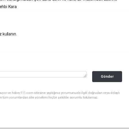
Vehbi Kara
z kullanın.
Gönder
uyor ve haber111.com sitesine yaptığınız yorumunuzla ilgili doğrudan veya dolaylı
n tüm yorumlardan site yönetimi hiçbir şekilde sorumlu tutulamaz.