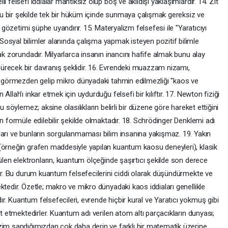
 felsefi iddialar mantıksız olup boş ve akıldışı yaklaşımlardır. 14. Zıt
u bir şekilde tek bir hüküm içinde sunmaya çalışmak gereksiz ve
a gözetimi şüphe uyandırır. 15. Materyalizm felsefesi ile "Yaratıcıyı
osyal bilimler alanında çalışma yapmak isteyen pozitif bilimle
ak zorundadır. Milyarlarca insanın inancını hafife almak bunu alay
recek bir davranış şeklidir. 16. Evrendeki muazzam nizamı,
rı görmezden gelip mikro dünyadaki tahmin edilmezliği "kaos ve
llah’ı inkar etmek için uydurduğu felsefi bir kılıftır. 17. Newton fiziği
u söylemez; aksine olasılıkların belirli bir düzene göre hareket ettiğini
n formüle edilebilir şekilde olmaktadır. 18. Schrödinger Denklemi adı
ları ve bunların sorgulanmaması bilim insanına yakışmaz. 19. Yakın
(örneğin grafen maddesiyle yapılan kuantum kaosu deneyleri), klasik
nülen elektronların, kuantum ölçeğinde şaşırtıcı şekilde son derece
tir. Bu durum kuantum felsefecilerini ciddi olarak düşündürmekte ve
ktedir. Özetle; makro ve mikro dünyadaki kaos iddiaları genellikle
. Kuantum felsefecileri, evrende hiçbir kural ve Yaratıcı yokmuş gibi
et etmektedirler. Kuantum adı verilen atom altı parçacıkların dunyası;
zim sandığımızdan çok daha derin ve farklı bir matematik üzerine