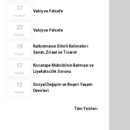
17
Vahiy ve Felsefe
Haziran
23
Vahiy ve Felsefe
Mayıs
19
Kalkınmanın Sihirli Kelimeleri:
Sanat, Ziraat ve Ticaret
Mayıs
17
Kocatepe Muhribi’nin Batması ve
Liyakatsizlik Sorunu
Mayıs
12
Sosyal Değişim ve Beşeri Yaşam
Devirleri
Nisan
Tüm Yazıları