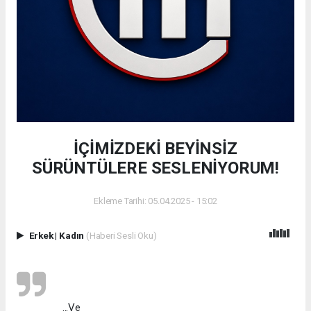
İÇİMİZDEKİ BEYİNSİZ
SÜRÜNTÜLERE SESLENİYORUM!
Ekleme Tarihi: 05.04.2025 - 15:02
Erkek
|
Kadın
(Haberi Sesli Oku)
...Ve