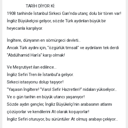
TARİH DİYOR Kİ:
1908 tarihinde İstanbul Sirkeci Garı’nda utanç dolu bir tören var!
İngiliz Büyükelçisi geliyor, sözde Türk aydınları büyük bir
heyecanla karşılıyor.
İngiltere, dünyanın en sömürgeci devleti…
Ancak Türk aydını için, "özgürlük timsali" ve aydınların tek derdi
"Abdülhamid Han'a" karşı olmak!
Ve Meşrutiyet ilan edilince…
İngiliz Sefiri Tren ile İstanbul’a geliyor.
Sirkeci istasyonu dolup taşıyor!
"Yaşasın İngiltere! "Varol Sefir Hazretleri!" nidaları yükseliyor...
Ve o gün tarihin en büyük utancı yaşanıyor!
Sözde aydın gençler, İngiliz Büyükelçi'nin arabasının atlarını
çözüyorlar ve kendilerini At olarak koşuyorlar!
İngiliz Sefiri oturuyor, bu sürüntüler At olmuş arabayı çekiyor...