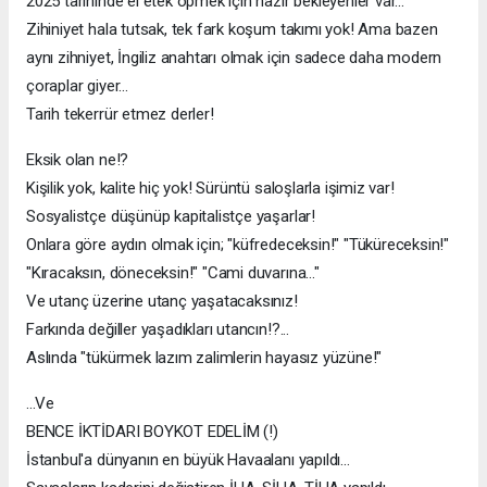
2025 tarihinde el etek öpmek için hazır bekleyenler var...
Zihiniyet hala tutsak, tek fark koşum takımı yok! Ama bazen
aynı zihniyet, İngiliz anahtarı olmak için sadece daha modern
çoraplar giyer...
Tarih tekerrür etmez derler!
Eksik olan ne!?
Kişilik yok, kalite hiç yok! Sürüntü saloşlarla işimiz var!
Sosyalistçe düşünüp kapitalistçe yaşarlar!
Onlara göre aydın olmak için; "küfredeceksin!" "Tüküreceksin!"
"Kıracaksın, döneceksin!" "Cami duvarına..."
Ve utanç üzerine utanç yaşatacaksınız!
Farkında değiller yaşadıkları utancın!?...
Aslında "tükürmek lazım zalimlerin hayasız yüzüne!"
...Ve
BENCE İKTİDARI BOYKOT EDELİM (!)
İstanbul'a dünyanın en büyük Havaalanı yapıldı...