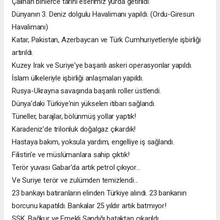
Çalınan binlerce tarihi eserimiz yurda getirildi.
Dünyanın 3. Deniz dolgulu Havalimanı yapıldı. (Ordu-Giresun
Havalimanı)
Katar, Pakistan, Azerbaycan ve Türk Cumhuriyetleriyle işbirliği
artırıldı.
Kuzey Irak ve Suriye'ye başarılı askeri operasyonlar yapıldı.
İslam ülkeleriyle işbirliği anlaşmaları yapıldı.
Rusya-Ukrayna savaşında başarılı roller üstlendi.
Dünya'daki Türkiye'nin yükselen itibarı sağlandı.
Tüneller, barajlar, bölünmüş yollar yaptık!
Karadeniz'de trilonluk doğalgaz çıkardık!
Hastaya bakım, yoksula yardım, engelliye iş sağlandı.
Filistin'e ve müslümanlara sahip çıktık!
Terör yuvası Gabar'da artık petrol çıkıyor...
Ve Suriye terör ve zulümden temizlendi...
23 bankayı batıranların elinden Türkiye alındı. 23 bankanın
borcunu kapatıldı. Bankalar 25 yıldır artık batmıyor!
SSK, Bağkur ve Emekli Sandığı bataktan cıkarıldı.