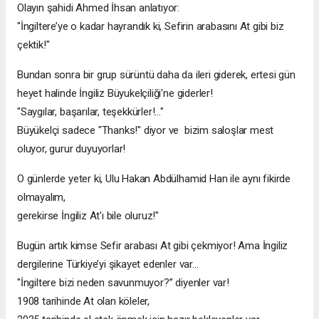
Olayın şahidi Ahmed İhsan anlatıyor:
"İngiltere’ye o kadar hayrandık ki, Sefirin arabasını At gibi biz
çektik!"
Bundan sonra bir grup sürüntü daha da ileri giderek, ertesi gün
heyet halinde İngiliz Büyukelçiliği'ne giderler!
"Saygılar, başarılar, teşekkürler!..."
Büyükelçi sadece "Thanks!" diyor ve bizim saloşlar mest
oluyor, gurur duyuyorlar!
O günlerde yeter ki, Ulu Hakan Abdülhamid Han ile aynı fikirde
olmayalım,
gerekirse İngiliz At'ı bile oluruz!"
Bugün artık kimse Sefir arabası At gibi çekmiyor! Ama İngiliz
dergilerine Türkiye’yi şikayet edenler var…
"İngiltere bizi neden savunmuyor?” diyenler var!
1908 tarihinde At olan köleler,