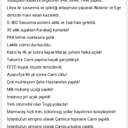
Savaşların kaderini değistiren İHA, SİHA, TİHA yapıldı...
Libya ile savunma ve işbirliği anlaşması yaparak Akdeniz ve Ege
denizde mavi vatan kazanıldı...
S-400 Savunma sistemi aldık ve faal hale getirildi...
30 yıllık işgalden Karabağ kurtarıldı!
PKK bitme noktasına geldi...
Laiklik zulmü durduruldu...
Kıbrıs'ta 46 yıl sonra kapalı Maraş şehrini halka açıldı!
Taksim'e Cami yapma hayali gerçekleşti.
FETÖ büyük ölçüde temizlendi.
Ayasofya 86 yıl sonra Cami oldu!
Çok muhteşem Şehir Hastaneleri yapıldı!
Milli muharip uçağı yapıldı!
İnsansız jet uçak yapıldı!
Yerli otomobil olan Togg yollarda!
Marmaray, hızlı tren, bölünmüş yollar hayatımızı kolaylaştırdı!
İstanbul'un simgesi olarak Çamlıca tepesine Cami yapıldı.
İstanbul'un simgesi olarak Çamlıca kulesi yapıldı.