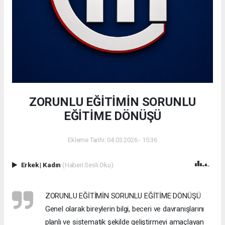
ZORUNLU EĞİTİMİN SORUNLU
EĞİTİME DÖNÜŞÜ
Ekleme Tarihi: 04.03.2026 - 15:36
Erkek
|
Kadın
(Haberi Sesli Oku)
ZORUNLU EĞİTİMİN SORUNLU EĞİTİME DÖNÜŞÜ
Genel olarak bireylerin bilgi, beceri ve davranışlarını
planlı ve sistematik şekilde geliştirmeyi amaçlayan