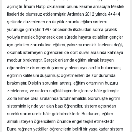
açmıştır. İmam Hatip okullarının önünü kesme amacıyla Meslek
liseleri de olumsuz etkilenmiştir. Ardından 2012 yılında 4+4+4
şeklinde düzenlenen on iki yıllık zorunlu eğitim sistemi
yürürlüğe girmiştir. 1997 öncesinde ilkokuldan sonra çıraklık
yoluyla meslek öğrenerek kısa sürede hayata atılabilen gençler
için getirilen zorunlu lise eğitimi, yalnızca meslek liselerini değil;
okumak istemeyen öğrencileri de dört duvar arasında kalmaya
mecbur bırakmıştır. Gerçek anlamda eğitim almak isteyen
öğrencilerle okumayı düşünmeyenlerin aynı sınıfta bulunması,
eğitimin kalitesini düşürmüş; öğretmenleri de zor durumda
bırakmıştır. Disiplin sorunları artmış, eğitim ortamının huzuru
zedelenmiş ve sistem sağlıklı biçimde işlemez hâle gelmiştir.
Zorla kimse okul sıralarında tutulmamalıdır. Görünüşte eğitim
sisteminin içinde yer alan bazı öğrenciler, sistem açısından
sürekli sorun üretir hâle gelebilmektedir. Bu durum, eğitim
almak isteyen öğrencilerin önünde engel teşkil etmektedir.
Buna rağmen yetkililer, öğrencilerin belirli bir yaşa kadar sistem