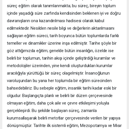
süreç eğitim olarak tanımlanmakta; bu süreç, bireyin toplum
içinde yaşadığı süre zarfında kendisinden beklenen iyi ve doğru
davranışların ona kazandırılması hadisesi olarak kabul
edilmektedir. Nesilden nesile bilgi ve değerlerin aktarılmasını
sağlayan eğitim süreci, tarih boyunca bütün toplumlarda farklı
temeller ve dinamikler üzerine inşa edilmiştir. Tarihe şöyle bir
göz attığımızda eğitim; genelde bütün insanlığın, özelde ise
belirli bir toplumun, tarihin akışı içinde geliştirdiği kuramlar ve
metodolojiler üzerinden, yine kendi oluşturdukları kurumlar
aracılığıyla yürüttüğü bir süreç olagelmiştir. İnsanoğlunun
varoluşundan bu yana her toplumda bir eğitim sürecinden
bahsedebiliriz. Bu sebeple eğitim, insanlık tarihi kadar eski bir
olgudur. Başlangıçta planlı ve belirli bir düzen çerçevesinde
olmayan eğitim, daha çok aile ve çevre etkileşimi yoluyla
gerçekleşirdi. Bu şekilde başlayan süreç, zamanla
kurumsallaşarak belirli metotlar çerçevesinde verilen bir yapıya
dönüşmüştür. Tarihte ilk sistemli eğitim, Mezopotamya ve Mısır