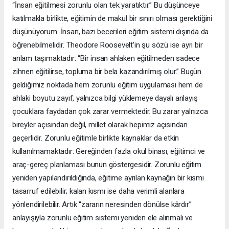
“İnsan eğitilmesi zorunlu olan tek yaratıktır.” Bu düşünceye
katılmakla birlikte, eğitimin de makul bir sınırı olması gerektiğini
düşünüyorum. İnsan, bazı becerileri eğitim sistemi dışında da
öğrenebilmelidir. Theodore Roosevelt’in şu sözü ise ayrı bir
anlam taşımaktadır: “Bir insan ahlaken eğitilmeden sadece
zihnen eğitilirse, topluma bir bela kazandırılmış olur.” Bugün
geldiğimiz noktada hem zorunlu eğitim uygulaması hem de
ahlaki boyutu zayıf, yalnızca bilgi yüklemeye dayalı anlayış
çocuklara faydadan çok zarar vermektedir. Bu zarar yalnızca
bireyler açısından değil, millet olarak hepimiz açısından
geçerlidir. Zorunlu eğitimle birlikte kaynaklar da etkin
kullanılmamaktadır: Gereğinden fazla okul binası, eğitimci ve
araç-gereç planlaması bunun göstergesidir. Zorunlu eğitim
yeniden yapılandırıldığında, eğitime ayrılan kaynağın bir kısmı
tasarruf edilebilir; kalan kısmı ise daha verimli alanlara
yönlendirilebilir. Artık “zararın neresinden dönülse kârdır”
anlayışıyla zorunlu eğitim sistemi yeniden ele alınmalı ve