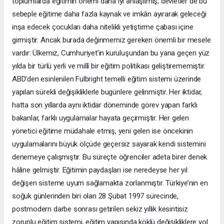
toplumlarda eğitimin önemi daha iyi anlaşılmış; devletler de bu
sebeple eğitime daha fazla kaynak ve imkân ayırarak geleceği
inşa edecek çocukları daha nitelikli yetiştirme çabası içine
girmiştir. Ancak burada değinmemiz gereken önemli bir mesele
vardır: Ülkemiz, Cumhuriyet’in kuruluşundan bu yana geçen yüz
yılda bir türlü yerli ve millî bir eğitim politikası geliştirememiştir.
ABD’den esinlenilen Fulbright temelli eğitim sistemi üzerinde
yapılan sürekli değişikliklerle bugünlere gelinmiştir. Her iktidar,
hatta son yıllarda aynı iktidar döneminde görev yapan farklı
bakanlar, farklı uygulamalar hayata geçirmiştir. Her gelen
yönetici eğitime müdahale etmiş, yeni gelen ise öncekinin
uygulamalarını büyük ölçüde geçersiz sayarak kendi sistemini
denemeye çalışmıştır. Bu süreçte öğrenciler adeta birer denek
hâline gelmiştir. Eğitimin paydaşları ise neredeyse her yıl
değişen sisteme uyum sağlamakta zorlanmıştır. Türkiye’nin en
soğuk günlerinden biri olan 28 Şubat 1997 sürecinde,
postmodern darbe sonrası getirilen sekiz yıllık kesintisiz
zorunlu eğitim sistemi, eğitim yapısında köklü değişikliklere yol