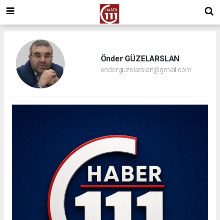
Önder GÜZELARSLAN
onderguzelarslan@gmail.com