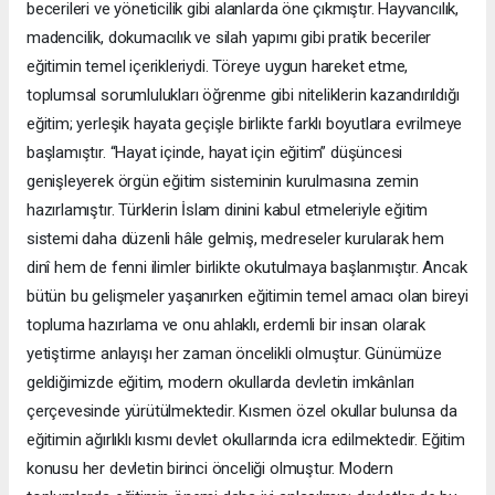
becerileri ve yöneticilik gibi alanlarda öne çıkmıştır. Hayvancılık,
madencilik, dokumacılık ve silah yapımı gibi pratik beceriler
eğitimin temel içerikleriydi. Töreye uygun hareket etme,
toplumsal sorumlulukları öğrenme gibi niteliklerin kazandırıldığı
eğitim; yerleşik hayata geçişle birlikte farklı boyutlara evrilmeye
başlamıştır. “Hayat içinde, hayat için eğitim” düşüncesi
genişleyerek örgün eğitim sisteminin kurulmasına zemin
hazırlamıştır. Türklerin İslam dinini kabul etmeleriyle eğitim
sistemi daha düzenli hâle gelmiş, medreseler kurularak hem
dinî hem de fenni ilimler birlikte okutulmaya başlanmıştır. Ancak
bütün bu gelişmeler yaşanırken eğitimin temel amacı olan bireyi
topluma hazırlama ve onu ahlaklı, erdemli bir insan olarak
yetiştirme anlayışı her zaman öncelikli olmuştur. Günümüze
geldiğimizde eğitim, modern okullarda devletin imkânları
çerçevesinde yürütülmektedir. Kısmen özel okullar bulunsa da
eğitimin ağırlıklı kısmı devlet okullarında icra edilmektedir. Eğitim
konusu her devletin birinci önceliği olmuştur. Modern