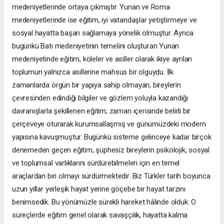
medeniyetlerinde ortaya çıkmıştır. Yunan ve Roma
medeniyetlerinde ise eğitim, iyi vatandaşlar yetiştirmeye ve
sosyal hayatta başarı sağlamaya yönelik olmuştur. Ayrıca
bugünkü Batı medeniyetinin temelini oluşturan Yunan
medeniyetinde eğitim, köleler ve asiller olarak ikiye ayrılan
toplumun yalnızca asillerine mahsus bir olguydu. İlk
zamanlarda örgün bir yapıya sahip olmayan, bireylerin
çevresinden edindiği bilgiler ve gözlem yoluyla kazandığı
davranışlarla şekillenen eğitim; zaman içerisinde belirli bir
çerçeveye oturarak kurumsallaşmış ve günümüzdeki modern
yapısına kavuşmuştur. Bugünkü sisteme gelinceye kadar birçok
denemeden geçen eğitim, şüphesiz bireylerin psikolojik, sosyal
ve toplumsal varlıklarını sürdürebilmeleri için en temel
araçlardan biri olmayı sürdürmektedir. Biz Türkler tarih boyunca
uzun yıllar yerleşik hayat yerine göçebe bir hayat tarzını
benimsedik. Bu yönümüzle sürekli hareket hâlinde olduk. O
süreçlerde eğitim genel olarak savaşçılık, hayatta kalma