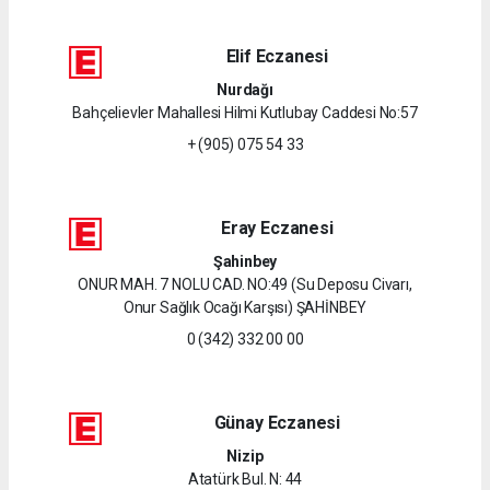
Elif Eczanesi
Nurdağı
Bahçelievler Mahallesi Hilmi Kutlubay Caddesi No:57
+ (905) 075 54 33
Eray Eczanesi
Şahinbey
ONUR MAH. 7 NOLU CAD. NO:49 (Su Deposu Civarı,
Onur Sağlık Ocağı Karşısı) ŞAHİNBEY
0 (342) 332 00 00
Günay Eczanesi
Nizip
Atatürk Bul. N: 44