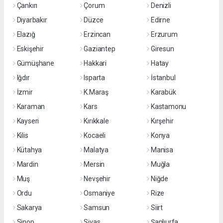
Çankırı
Çorum
Denizli
Diyarbakır
Düzce
Edirne
Elazığ
Erzincan
Erzurum
Eskişehir
Gaziantep
Giresun
Gümüşhane
Hakkari
Hatay
Iğdır
Isparta
İstanbul
İzmir
K.Maraş
Karabük
Karaman
Kars
Kastamonu
Kayseri
Kırıkkale
Kırşehir
Kilis
Kocaeli
Konya
Kütahya
Malatya
Manisa
Mardin
Mersin
Muğla
Muş
Nevşehir
Niğde
Ordu
Osmaniye
Rize
Sakarya
Samsun
Siirt
Sinop
Sivas
Şanlıurfa