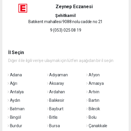
Zeynep Eczanesi
Şehitkamil
Batıkent mahallesi 9088 nolu cadde no 21
9 (053) 025 08 19
İl Seçin
Diğer il ile ilgili veriye ulaşmak için lütfen aşağıdan bir il seçin
Adana
Adıyaman
Afyon
Ağrı
Aksaray
Amasya
Antalya
Ardahan
Artvin
Aydın
Balıkesir
Bartın
Batman
Bayburt
Bilecik
Bingöl
Bitlis
Bolu
Burdur
Bursa
Çanakkale