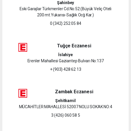
Şahinbey
Eski Garajlar Türkmenler Cd.No:52 (Büyük Veliç Oteli
200 mt.Yukarısı-Sağlık Ocğ Kar.)
0 (342) 252 05 84
Tuğçe Eczanesi
İslahiye
Erenler Mahallesi Gaziantep Bulvarı No:137
+ (903) 428 62 13
Zambak Eczanesi
Şehitkamil
MÜCAHİTLER MAHALLESİ 52007 NOLU SOKAK NO:4
3 (426) 060 58 5