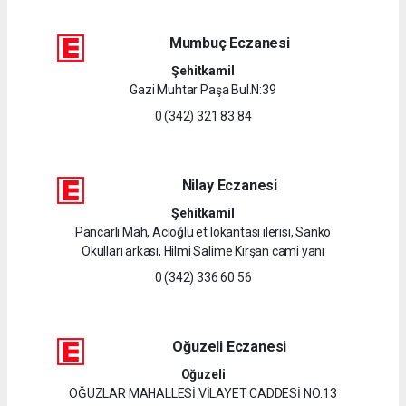
Mumbuç Eczanesi
Şehitkamil
Gazi Muhtar Paşa Bul.N:39
0 (342) 321 83 84
Nilay Eczanesi
Şehitkamil
Pancarlı Mah, Acıoğlu et lokantası ilerisi, Sanko
Okulları arkası, Hilmi Salime Kırşan cami yanı
0 (342) 336 60 56
Oğuzeli Eczanesi
Oğuzeli
OĞUZLAR MAHALLESİ VİLAYET CADDESİ NO:13