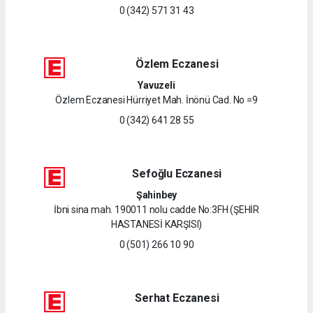
0 (342) 571 31 43
Özlem Eczanesi
Yavuzeli
Özlem Eczanesi Hürriyet Mah. İnönü Cad. No =9
0 (342) 641 28 55
Sefoğlu Eczanesi
Şahinbey
İbni sina mah. 190011 nolu cadde No:3FH (ŞEHİR
HASTANESİ KARŞISI)
0 (501) 266 10 90
Serhat Eczanesi