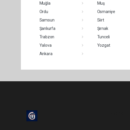
Muğla
Muş
Ordu
Osmaniye
Samsun
Siirt
Şanlıurfa
Şırnak
Trabzon
Tunceli
Yalova
Yozgat
Ankara
Pro-0.120