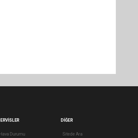
ERVİSLER
DİĞER
Hava Durumu
Sitede Ara