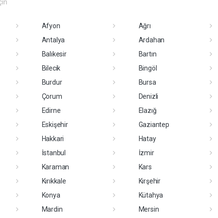
çin
Afyon
Ağrı
Antalya
Ardahan
Balıkesir
Bartın
Bilecik
Bingöl
Burdur
Bursa
Çorum
Denizli
Edirne
Elazığ
Eskişehir
Gaziantep
Hakkari
Hatay
İstanbul
İzmir
Karaman
Kars
Kırıkkale
Kırşehir
Konya
Kütahya
Mardin
Mersin