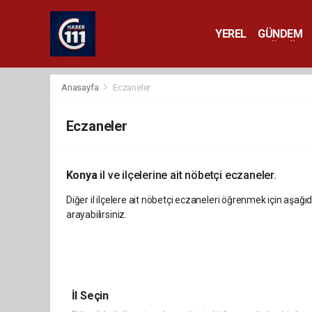
YEREL
GÜNDEM
YAŞAM
KÜLTÜR 
Anasayfa
Eczaneler
Eczaneler
Konya
il ve ilçelerine ait nöbetçi eczaneler.
Diğer il ilçelere ait nöbetçi eczaneleri öğrenmek için aşağıd
arayabilirsiniz.
İl Seçin