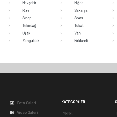
Nevşehir
Niğde
Rize
Sakarya
Sinop
Sivas
Tekirdağ
Tokat
Uşak
Van
Zonguldak
Kırklareli
KATEGORİLER
S
Foto Galeri
Video Galeri
YEREL