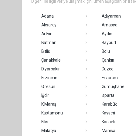
Diğer il ile ilgili veriye ulaşmak için lütfen aşağıdan bir il se
Adana
Adıyaman
Aksaray
Amasya
Artvin
Aydın
Batman
Bayburt
Bitlis
Bolu
Çanakkale
Çankırı
Diyarbakır
Düzce
Erzincan
Erzurum
Giresun
Gümüşhane
Iğdır
Isparta
K.Maraş
Karabük
Kastamonu
Kayseri
Kilis
Kocaeli
Malatya
Manisa