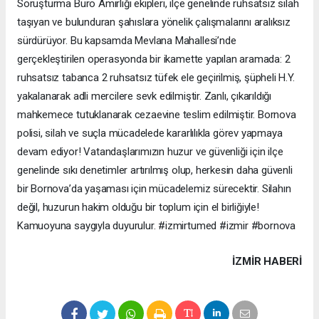
Soruşturma Büro Amirliği ekipleri, ilçe genelinde ruhsatsız silah
taşıyan ve bulunduran şahıslara yönelik çalışmalarını aralıksız
sürdürüyor. Bu kapsamda Mevlana Mahallesi’nde
gerçekleştirilen operasyonda bir ikamette yapılan aramada: 2
ruhsatsız tabanca 2 ruhsatsız tüfek ele geçirilmiş, şüpheli H.Y.
yakalanarak adli mercilere sevk edilmiştir. Zanlı, çıkarıldığı
mahkemece tutuklanarak cezaevine teslim edilmiştir. Bornova
polisi, silah ve suçla mücadelede kararlılıkla görev yapmaya
devam ediyor! Vatandaşlarımızın huzur ve güvenliği için ilçe
genelinde sıkı denetimler artırılmış olup, herkesin daha güvenli
bir Bornova’da yaşaması için mücadelemiz sürecektir. Silahın
değil, huzurun hakim olduğu bir toplum için el birliğiyle!
Kamuoyuna saygıyla duyurulur. #izmirtumed #izmir #bornova
İZMIR HABERİ