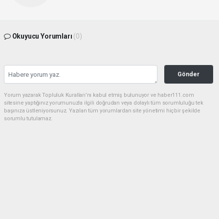
Okuyucu Yorumları
(0)
Gönder
Yorum yazarak Topluluk Kuralları’nı kabul etmiş bulunuyor ve haber111.com
sitesine yaptığınız yorumunuzla ilgili doğrudan veya dolaylı tüm sorumluluğu tek
başınıza üstleniyorsunuz. Yazılan tüm yorumlardan site yönetimi hiçbir şekilde
sorumlu tutulamaz.
haber paketi
haber scripti
haber yazılımı
Tüm hakları saklı tutulmaktadır.Copyright 2026©
Haber Yazılımı:
Web Aksiyon ®