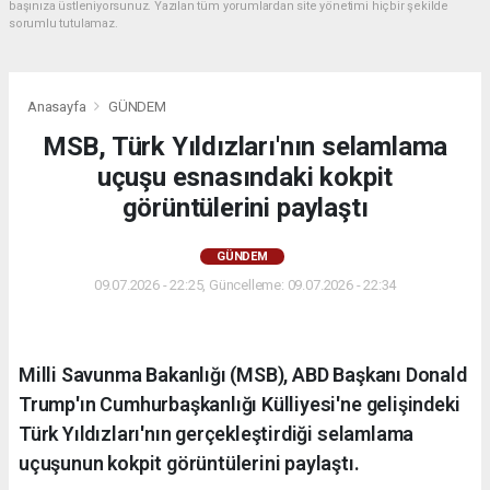
başınıza üstleniyorsunuz. Yazılan tüm yorumlardan site yönetimi hiçbir şekilde
sorumlu tutulamaz.
Anasayfa
GÜNDEM
MSB, Türk Yıldızları'nın selamlama
uçuşu esnasındaki kokpit
görüntülerini paylaştı
GÜNDEM
09.07.2026 - 22:25, Güncelleme: 09.07.2026 - 22:34
Milli Savunma Bakanlığı (MSB), ABD Başkanı Donald
Trump'ın Cumhurbaşkanlığı Külliyesi'ne gelişindeki
Türk Yıldızları'nın gerçekleştirdiği selamlama
uçuşunun kokpit görüntülerini paylaştı.