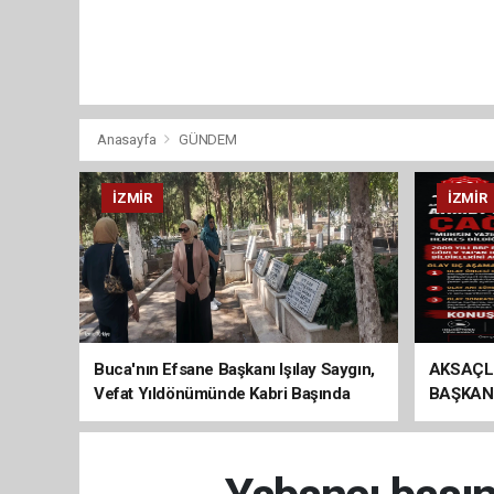
Anasayfa
GÜNDEM
İZMIR
İZMIR
Buca'nın Efsane Başkanı Işılay Saygın,
AKSAÇL
Vefat Yıldönümünde Kabri Başında
BAŞKAN
Anıldı
ÇAĞRI