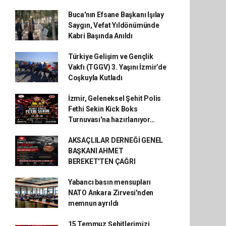
Buca'nın Efsane Başkanı Işılay
Saygın, Vefat Yıldönümünde
Kabri Başında Anıldı
Türkiye Gelişim ve Gençlik
Vakfı (TGGV) 3. Yaşını İzmir’de
Coşkuyla Kutladı
İzmir, Geleneksel Şehit Polis
Fethi Sekin Kick Boks
Turnuvası'na hazırlanıyor…
AKSAÇLILAR DERNEĞİ GENEL
BAŞKANI AHMET
BEREKET'TEN ÇAĞRI
Yabancı basın mensupları
NATO Ankara Zirvesi'nden
memnun ayrıldı
15 Temmuz Şehitlerimizi