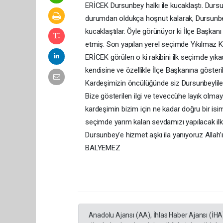
ERİCEK Dursunbey halkı ile kucaklaştı. Dur
durumdan oldukça hoşnut kalarak, Dursunbey’i
kucaklaştılar. Öyle görünüyor ki İlçe Başkanı
etmiş. Son yapılan yerel seçimde Yıkılmaz 
ERİCEK görülen o ki rakibini ilk seçimde yı
kendisine ve özellikle İlçe Başkanına göste
Kardeşimizin öncülüğünde siz Dursunbeylile
Bize gösterilen ilgi ve teveccühe layık olmay
kardeşimin bizim için ne kadar doğru bir is
seçimde yarım kalan sevdamızı yapılacak il
Dursunbey’e hizmet aşkı ila yanıyoruz Allah
BALYEMEZ
Anadolu Ajansı (AA), İhlas Haber Ajansı (İHA