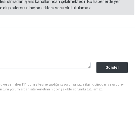
lesi olmadan ajans kanallarından çekilmektedir. Bu haberlerde yer
 olup sitemizin hiç bir editörü sorumlu tutulamaz...
Gönder
uyor ve haber111.com sitesine yaptığınız yorumunuzla ilgili doğrudan veya dolaylı
n tüm yorumlardan site yönetimi hiçbir şekilde sorumlu tutulamaz.