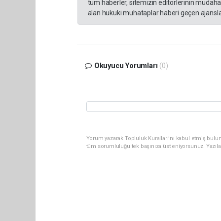
tüm haberler, sitemizin editörlerinin müdaha
alan hukuki muhataplar haberi geçen ajanslar
Okuyucu Yorumları
(0)
Yorum yazarak Topluluk Kuralları’nı kabul etmiş bulun
tüm sorumluluğu tek başınıza üstleniyorsunuz. Yazıla