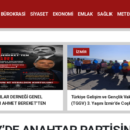
BÜROKRASİ
SİYASET
EKONOMİ
EMLAK
SAĞLIK
METE
SANAT
İZMIR
ILAR DERNEĞİ GENEL
Türkiye Gelişim ve Gençlik Vak
I AHMET BEREKET'TEN
(TGGV) 3. Yaşını İzmir’de Coş
Kutladı