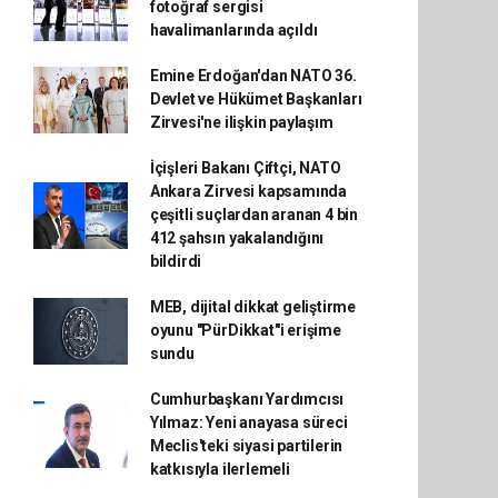
fotoğraf sergisi
havalimanlarında açıldı
Emine Erdoğan'dan NATO 36.
Devlet ve Hükümet Başkanları
Zirvesi'ne ilişkin paylaşım
İçişleri Bakanı Çiftçi, NATO
Ankara Zirvesi kapsamında
çeşitli suçlardan aranan 4 bin
412 şahsın yakalandığını
bildirdi
MEB, dijital dikkat geliştirme
oyunu "PürDikkat"i erişime
sundu
Cumhurbaşkanı Yardımcısı
Yılmaz: Yeni anayasa süreci
Meclis'teki siyasi partilerin
katkısıyla ilerlemeli