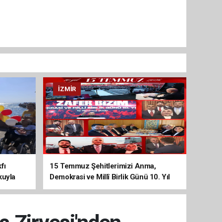
İZMIR
fı
15 Temmuz Şehitlerimizi Anma,
kuyla
Demokrasi ve Millî Birlik Günü 10. Yıl
Programına Yoğun Katılım