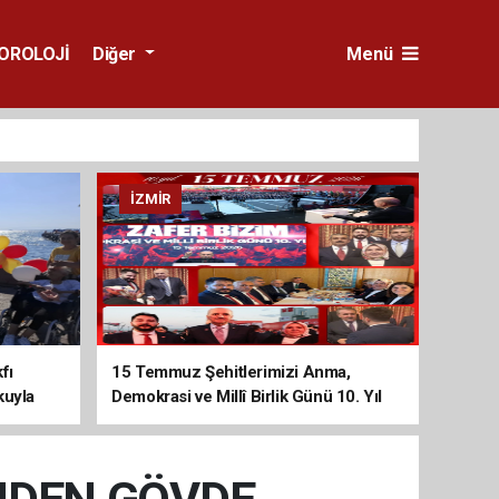
OROLOJİ
Diğer
Menü
İZMIR
fı
15 Temmuz Şehitlerimizi Anma,
kuyla
Demokrasi ve Millî Birlik Günü 10. Yıl
Programına Yoğun Katılım