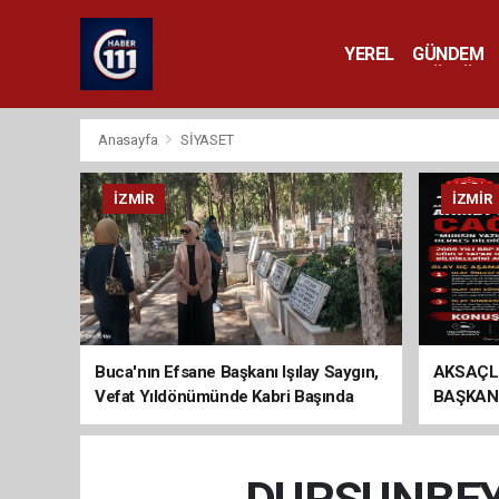
YEREL
GÜNDEM
YAŞAM
KÜLTÜR 
Anasayfa
SİYASET
İZMIR
İZMIR
Buca'nın Efsane Başkanı Işılay Saygın,
AKSAÇL
Vefat Yıldönümünde Kabri Başında
BAŞKAN
Anıldı
ÇAĞRI