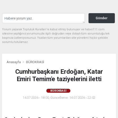
Gönder
Yorum yazarak Topluluk Kuralları’nı kabul etmiş bulunuyor ve haber111.com
sitesine yaptığınız yorumunuzla ilgili doğrudan veya dolaylı tüm sorumluluğu tek
başınıza üstleniyorsunuz. Yazılan tüm yorumlardan site yönetimi hiçbir şekilde
sorumlu tutulamaz.
Anasayfa
BÜROKRASİ
Cumhurbaşkanı Erdoğan, Katar
Emiri Temim'e taziyelerini iletti
BÜROKRASİ
14.07.2026 - 18:00, Güncelleme: 14.07.2026 - 22:02