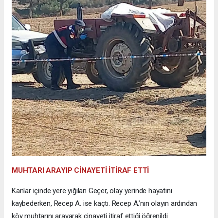
MUHTARI ARAYIP CİNAYETİ İTİRAF ETTİ
Kanlar içinde yere yığılan Geçer, olay yerinde hayatını
kaybederken, Recep A. ise kaçtı. Recep A.’nın olayın ardından
köy muhtarını arayarak cinayeti itiraf ettiği öğrenildi.