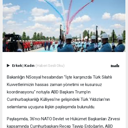
Erkek
|
Kadın
(Haberi Sesli Oku)
Bakanlığın NSosyal hesabından "İşte karşınızda Türk Silahlı
Kuvvetlerimizin hassas zaman yönetimi ve kusursuz
koordinasyonu" notuyla ABD Başkanı Trump'ın
Cumhurbaşkanlığı Külliyesi'ne gelişindeki Türk Yıldızları'nın
selamlama uçuşuna ilişkin paylaşımda bulunuldu.
Paylaşımda, 36'ncı NATO Devlet ve Hükümet Başkanları Zirvesi
kapsamında Cumhurbaşkanı Recep Tayyip Erdoğan'ın, ABD