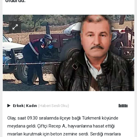
öldürdü.
Erkek
|
Kadın
(Haberi Sesli Oku)
Olay, saat 09.30 sıralarında ilçeye bağlı Türkmenli köyünde
meydana geldi. Çiftçi Recep A., hayvanlarına hasat ettiği
mısırları kurutmak için beton zemine serdi. Serdiği mısırlara