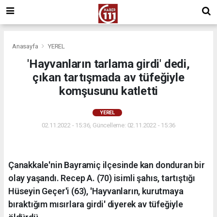
Anasayfa
YEREL
'Hayvanların tarlama girdi' dedi,
çıkan tartışmada av tüfeğiyle
komşusunu katletti
YEREL
02.11.2022 - 15:36, Güncelleme: 02.11.2022 - 15:36
Çanakkale'nin Bayramiç ilçesinde kan donduran bir
olay yaşandı. Recep A. (70) isimli şahıs, tartıştığı
Hüseyin Geçer'i (63), 'Hayvanların, kurutmaya
bıraktığım mısırlara girdi' diyerek av tüfeğiyle