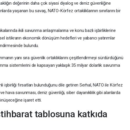
taklığın değerinin daha çok siyasi diyalog ve deniz güvenliğine
nlarda yaşanan bu savaş, NATO-Körfez ortaklıklarının sınırlarını bir
ikalarında ikili savunma anlaşmalarına ve konu bazlı işbirliklerine
esel istikrarın ekonomik dönüşüm hedefleri ve yabancı yatırımlar
endirmesinde bulundu.
vunmanın yanı sıra güvenlik ortaklıklarını çeşitlendirmeyi sürdürdüğünü
unma sistemlerini de kapsayan yaklaşık 35 milyar dolarlık savunma
şbirliği fırsatları bulunduğunu dile getiren Serhal, NATO ile Körfez
e ve hava savunması, deniz güvenliği, siber dayanıklılık gibi alanlarda
önüşeceğine işaret etti.
stihbarat tablosuna katkıda