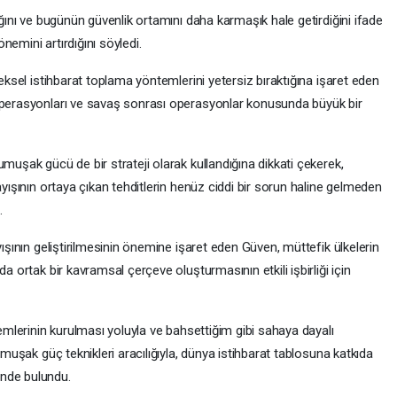
ığını ve bugünün güvenlik ortamını daha karmaşık hale getirdiğini ifade
emini artırdığını söyledi.
neksel istihbarat toplama yöntemlerini yetersiz bıraktığına işaret eden
 operasyonları ve savaş sonrası operasyonlar konusunda büyük bir
muşak gücü de bir strateji olarak kullandığına dikkati çekerek,
ayışının ortaya çıkan tehditlerin henüz ciddi bir sorun haline gelmeden
.
yışının geliştirilmesinin önemine işaret eden Güven, müttefik ülkelerin
a ortak bir kavramsal çerçeve oluşturmasının etkili işbirliği için
temlerinin kurulması yoluyla ve bahsettiğim gibi sahaya dayalı
umuşak güç teknikleri aracılığıyla, dünya istihbarat tablosuna katkıda
inde bulundu.