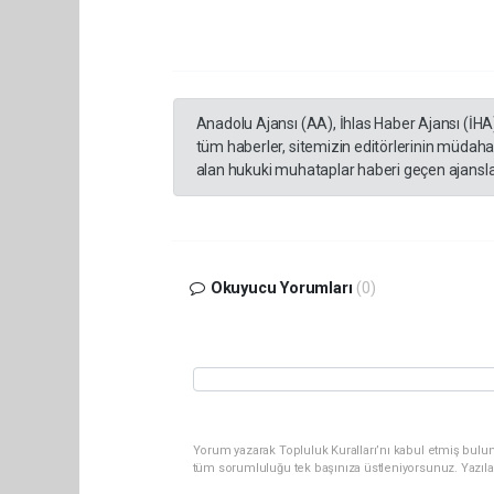
Anadolu Ajansı (AA), İhlas Haber Ajansı (İHA
tüm haberler, sitemizin editörlerinin müdaha
alan hukuki muhataplar haberi geçen ajanslar
Okuyucu Yorumları
(0)
Yorum yazarak Topluluk Kuralları’nı kabul etmiş bulun
tüm sorumluluğu tek başınıza üstleniyorsunuz. Yazıla