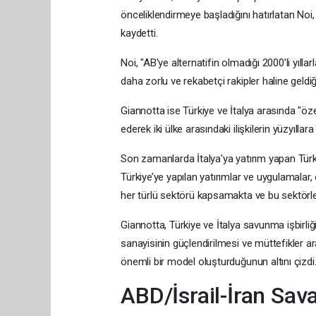
önceliklendirmeye başladığını hatırlatan Noi,
kaydetti.
Noi, "AB'ye alternatifin olmadığı 2000’li yıll
daha zorlu ve rekabetçi rakipler haline geldiği
Giannotta ise Türkiye ve İtalya arasında "öze
ederek iki ülke arasındaki ilişkilerin yüzyıll
Son zamanlarda İtalya'ya yatırım yapan Türk ş
Türkiye’ye yapılan yatırımlar ve uygulamalar,
her türlü sektörü kapsamakta ve bu sektörler
Giannotta, Türkiye ve İtalya savunma işbirliği
sanayisinin güçlendirilmesi ve müttefikler a
önemli bir model oluşturduğunun altını çizdi
ABD/İsrail-İran Sav