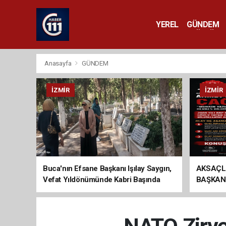
YEREL
GÜNDEM
YAŞAM
KÜLTÜR 
Anasayfa
GÜNDEM
İZMIR
İZMIR
Buca'nın Efsane Başkanı Işılay Saygın,
AKSAÇL
Vefat Yıldönümünde Kabri Başında
BAŞKAN
Anıldı
ÇAĞRI