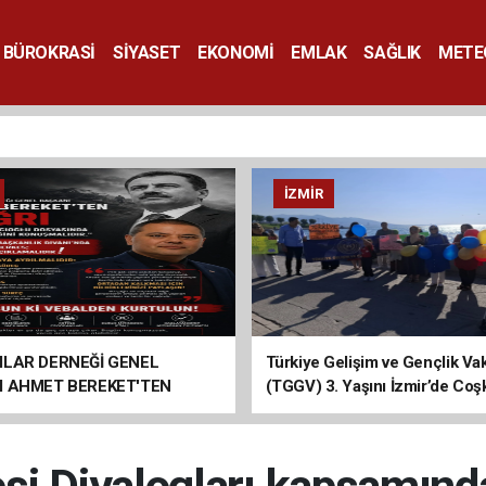
BÜROKRASİ
SİYASET
EKONOMİ
EMLAK
SAĞLIK
METE
SANAT
İZMIR
ILAR DERNEĞİ GENEL
Türkiye Gelişim ve Gençlik Vak
I AHMET BEREKET'TEN
(TGGV) 3. Yaşını İzmir’de Coş
Kutladı