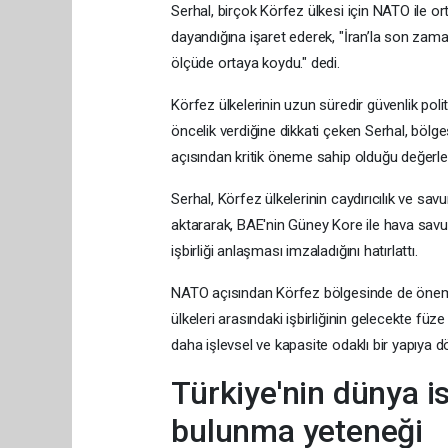
Serhal, birçok Körfez ülkesi için NATO ile or
dayandığına işaret ederek, "İran’la son zama
ölçüde ortaya koydu." dedi.
Körfez ülkelerinin uzun süredir güvenlik polit
öncelik verdiğine dikkati çeken Serhal, bölg
açısından kritik öneme sahip olduğu değerl
Serhal, Körfez ülkelerinin caydırıcılık ve sa
aktararak, BAE'nin Güney Kore ile hava sav
işbirliği anlaşması imzaladığını hatırlattı.
NATO açısından Körfez bölgesinde de önemli i
ülkeleri arasındaki işbirliğinin gelecekte füz
daha işlevsel ve kapasite odaklı bir yapıya d
Türkiye'nin dünya i
bulunma yeteneği