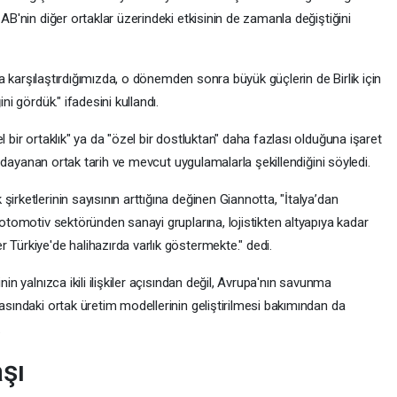
 AB'nin diğer ortaklar üzerindeki etkisinin de zamanla değiştiğini
arla karşılaştırdığımızda, o dönemden sonra büyük güçlerin de Birlik için
ni gördük." ifadesini kullandı.
l bir ortaklık" ya da "özel bir dostluktan" daha fazlası olduğuna işaret
ara dayanan ortak tarih ve mevcut uygulamalarla şekillendiğini söyledi.
irketlerinin sayısının arttığına değinen Giannotta, "İtalya’dan
 otomotiv sektöründen sanayi gruplarına, lojistikten altyapıya kadar
 Türkiye'de halihazırda varlık göstermekte." dedi.
nin yalnızca ikili ilişkiler açısından değil, Avrupa'nın savunma
rasındaki ortak üretim modellerinin geliştirilmesi bakımından da
.
aşı