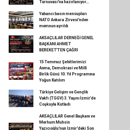
Turnuvası'na hazırlanıyor…
Yabancı basın mensupları
NATO Ankara Zirvesi'nden
memnun ayrıldı
AKSAÇLILAR DERNEĞİ GENEL
BAŞKANI AHMET
BEREKET'TEN ÇAĞRI
15 Temmuz Şehitlerimizi
Anma, Demokrasi ve Millî
Birlik Günü 10. Yıl Programına
Yoğun Katılım
Türkiye Gelişim ve Gençlik
Vakfı (TGGV) 3. Yaşını İzmir’de
Coşkuyla Kutladı
AKSAÇLILAR Genel Başkanı ve
Merhum Muhsin
Yazıcıoğlu'nun İzmir'deki Son