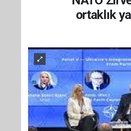
NATO Zirve
ortaklık y