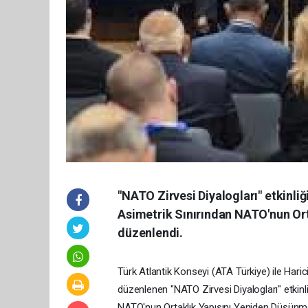
"NATO Zirvesi Diyalogları" etkinliğ
Asimetrik Sınırından NATO'nun Ort
düzenlendi.
Türk Atlantik Konseyi (ATA Türkiye) ile Haric
düzenlenen "NATO Zirvesi Diyalogları" etkinli
NATO'nun Ortaklık Yapısını Yeniden Düşünmek