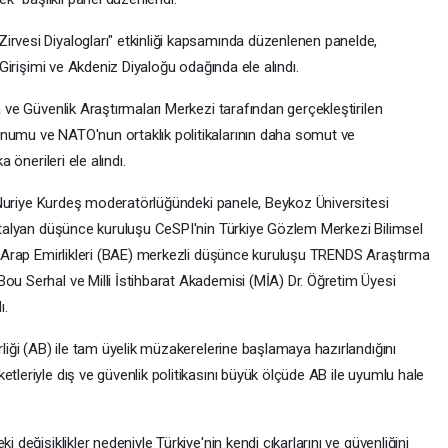
irvesi Diyalogları" etkinliği kapsamında düzenlenen panelde,
i Girişimi ve Akdeniz Diyaloğu odağında ele alındı.
a ve Güvenlik Araştırmaları Merkezi tarafından gerçekleştirilen
onumu ve NATO'nun ortaklık politikalarının daha somut ve
a önerileri ele alındı.
are Nuriye Kurdeş moderatörlüğündeki panele, Beykoz Üniversitesi
, İtalyan düşünce kuruluşu CeSPI'nin Türkiye Gözlem Merkezi Bilimsel
şik Arap Emirlikleri (BAE) merkezli düşünce kuruluşu TRENDS Araştırma
ou Serhal ve Milli İstihbarat Akademisi (MİA) Dr. Öğretim Üyesi
ı.
rliği (AB) ile tam üyelik müzakerelerine başlamaya hazırlandığını
tleriyle dış ve güvenlik politikasını büyük ölçüde AB ile uyumlu hale
i değişiklikler nedeniyle Türkiye'nin kendi çıkarlarını ve güvenliğini