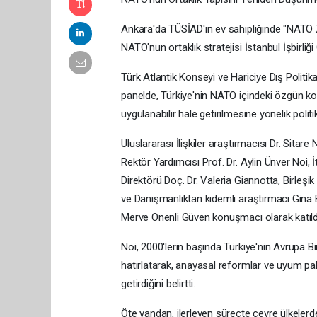
Ankara'da TÜSİAD'ın ev sahipliğinde "NATO Z
NATO'nun ortaklık stratejisi İstanbul İşbirliğ
Türk Atlantik Konseyi ve Hariciye Dış Politik
panelde, Türkiye'nin NATO içindeki özgün k
uygulanabilir hale getirilmesine yönelik politik
Uluslararası İlişkiler araştırmacısı Dr. Sit
Rektör Yardımcısı Prof. Dr. Aylin Ünver Noi
Direktörü Doç. Dr. Valeria Giannotta, Birle
ve Danışmanlıktan kıdemli araştırmacı Gina B
Merve Önenli Güven konuşmacı olarak katıld
Noi, 2000'lerin başında Türkiye'nin Avrupa Bi
hatırlatarak, anayasal reformlar ve uyum pake
getirdiğini belirtti.
Öte yandan, ilerleyen süreçte çevre ülkelerdek