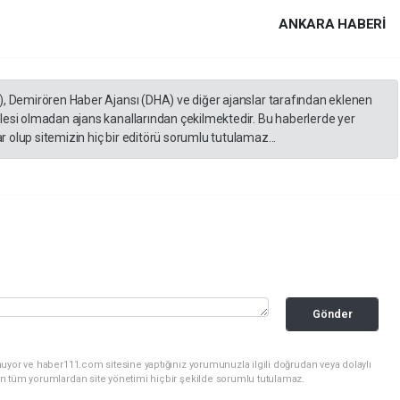
ANKARA HABERİ
), Demirören Haber Ajansı (DHA) ve diğer ajanslar tarafından eklenen
lesi olmadan ajans kanallarından çekilmektedir. Bu haberlerde yer
 olup sitemizin hiç bir editörü sorumlu tutulamaz...
Gönder
uyor ve haber111.com sitesine yaptığınız yorumunuzla ilgili doğrudan veya dolaylı
n tüm yorumlardan site yönetimi hiçbir şekilde sorumlu tutulamaz.