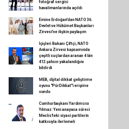
fotoğraf sergisi
havalimanlarında açıldı
Emine Erdoğan'dan NATO 36.
Devlet ve Hükümet Başkanları
Zirvesi'ne ilişkin paylaşım
İçişleri Bakanı Çiftçi, NATO
Ankara Zirvesi kapsamında
çeşitli suçlardan aranan 4 bin
412 şahsın yakalandığını
bildirdi
MEB, dijital dikkat geliştirme
oyunu "PürDikkat"i erişime
sundu
Cumhurbaşkanı Yardımcısı
Yılmaz: Yeni anayasa süreci
Meclis'teki siyasi partilerin
katkısıyla ilerlemeli