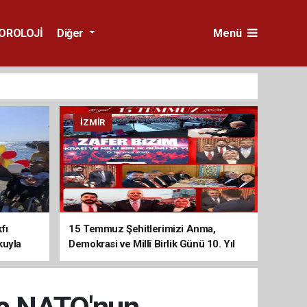
OROLOJİ
Diğer
Menü
İZMIR
fı
15 Temmuz Şehitlerimizi Anma,
kuyla
Demokrasi ve Millî Birlik Günü 10. Yıl
Programına Yoğun Katılım