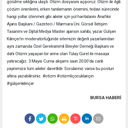
görülme sıklığına ulaştı. Otizm dosyasını açıyoruz. Otizm ile ilgili
çözüm önerilerini, erken tanılamanın önemini, tedavi sürecinde
hangi yollar izlenmeli gibi aileler için yol haritalarını Anafikir
Ajans Başkanı / Gazeteci / Marmara Üni. Görsel İletişim
Tasarımı ve Dijital Medya Master ajansın sahibi, yazar Gülşen
Kılınçer'in moderatörlüğünde sitemizin değerli yazarlarından
aynı zamanda Özel Gereksinimli Bireyler Derneği Başkanı ve
dahi Otizmi yaşayan bir anne olan Tülay Gürel ile masaya
yatıracağız. 3 Mayıs Cuma akşamı saat 20.00'da canlı
yayınımıza tüm aileler davetlidir. Sorularınız varsa bu postun
altına yazabilirsiniz. #otizm #otizmliçocuklariçin
#gülşenkılınçer
BURSA HABERİ