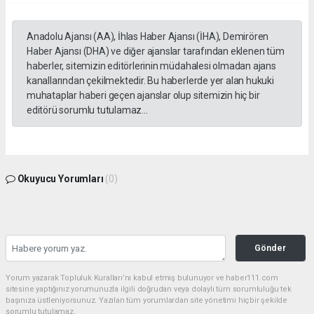
Anadolu Ajansı (AA), İhlas Haber Ajansı (İHA), Demirören
Haber Ajansı (DHA) ve diğer ajanslar tarafından eklenen tüm
haberler, sitemizin editörlerinin müdahalesi olmadan ajans
kanallarından çekilmektedir. Bu haberlerde yer alan hukuki
muhataplar haberi geçen ajanslar olup sitemizin hiç bir
editörü sorumlu tutulamaz...
Okuyucu Yorumları
(0)
Gönder
Yorum yazarak Topluluk Kuralları’nı kabul etmiş bulunuyor ve haber111.com
sitesine yaptığınız yorumunuzla ilgili doğrudan veya dolaylı tüm sorumluluğu tek
başınıza üstleniyorsunuz. Yazılan tüm yorumlardan site yönetimi hiçbir şekilde
sorumlu tutulamaz.