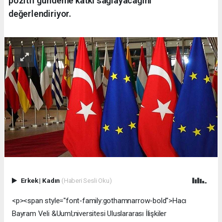
pozitif gündeme katkı sağlayacağını
değerlendiriyor.
Erkek
|
Kadın
(Haberi Sesli Oku)
<p><span style="font-family:gothamnarrow-bold">Hacı
Bayram Veli &Uuml;niversitesi Uluslararası İlişkiler