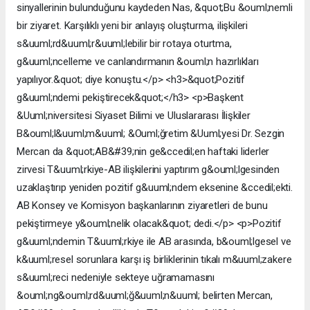
sinyallerinin bulunduğunu kaydeden Nas, &quot;Bu &ouml;nemli
bir ziyaret. Karşılıklı yeni bir anlayış oluşturma, ilişkileri
s&uuml;rd&uuml;r&uuml;lebilir bir rotaya oturtma,
g&uuml;ncelleme ve canlandırmanın &ouml;n hazırlıkları
yapılıyor.&quot; diye konuştu.</p> <h3>&quot;Pozitif
g&uuml;ndemi pekiştirecek&quot;</h3> <p>Başkent
&Uuml;niversitesi Siyaset Bilimi ve Uluslararası İlişkiler
B&ouml;l&uuml;m&uuml; &Ouml;ğretim &Uuml;yesi Dr. Sezgin
Mercan da &quot;AB&#39;nin ge&ccedil;en haftaki liderler
zirvesi T&uuml;rkiye-AB ilişkilerini yaptırım g&ouml;lgesinden
uzaklaştırıp yeniden pozitif g&uuml;ndem eksenine &ccedil;ekti.
AB Konsey ve Komisyon başkanlarının ziyaretleri de bunu
pekiştirmeye y&ouml;nelik olacak&quot; dedi.</p> <p>Pozitif
g&uuml;ndemin T&uuml;rkiye ile AB arasında, b&ouml;lgesel ve
k&uuml;resel sorunlara karşı iş birliklerinin tıkalı m&uuml;zakere
s&uuml;reci nedeniyle sekteye uğramamasını
&ouml;ng&ouml;rd&uuml;ğ&uuml;n&uuml; belirten Mercan,