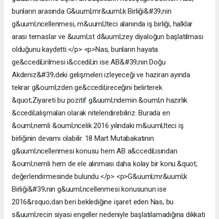
bunların arasında G&uuml;mr&uuml;k Birliği&#39;nin
g&uuml;ncellenmesi, m&uuml;lteci alanında iş birliği, halklar
arası temaslar ve &uuml;st d&uuml;zey diyaloğun başlatılması
olduğunu kaydetti.</p> <p>Nas, bunların hayata
ge&ccedil;irilmesi i&ccedil;in ise AB&#39;nin Doğu
Akdeniz&#39;deki gelişmeleri izleyeceği ve haziran ayında
tekrar g&ouml;zden ge&ccedil;ireceğini belirterek
&quot;Ziyareti bu pozitif g&uuml;ndemin &ouml;n hazırlık
&ccedil;alışmaları olarak nitelendirebiliriz. Burada en
&ouml;nemli &ouml;ncelik 2016 yılındaki m&uuml;lteci iş
birliğinin devamı olabilir. 18 Mart Mutabakatının
g&uuml;ncellenmesi konusu hem AB a&ccedil;ısından
&ouml;nemli hem de ele alınması daha kolay bir konu.&quot;
değerlendirmesinde bulundu.</p> <p>G&uuml;mr&uuml;k
Birliği&#39;nin g&uuml;ncellenmesi konusunun ise
2016&rsquo;dan beri beklediğine işaret eden Nas, bu
s&uuml;recin siyasi engeller nedeniyle başlatılamadığına dikkati