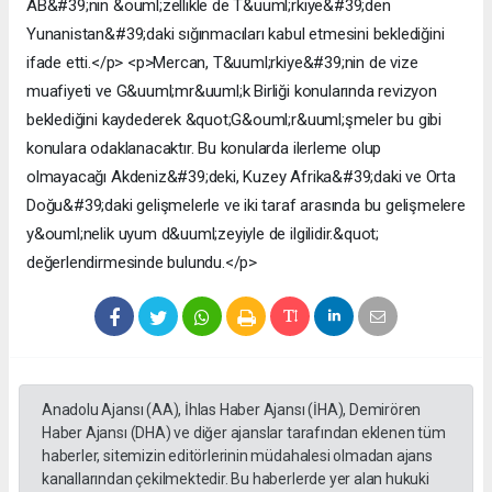
AB&#39;nin &ouml;zellikle de T&uuml;rkiye&#39;den
Yunanistan&#39;daki sığınmacıları kabul etmesini beklediğini
ifade etti.</p> <p>Mercan, T&uuml;rkiye&#39;nin de vize
muafiyeti ve G&uuml;mr&uuml;k Birliği konularında revizyon
beklediğini kaydederek &quot;G&ouml;r&uuml;şmeler bu gibi
konulara odaklanacaktır. Bu konularda ilerleme olup
olmayacağı Akdeniz&#39;deki, Kuzey Afrika&#39;daki ve Orta
Doğu&#39;daki gelişmelerle ve iki taraf arasında bu gelişmelere
y&ouml;nelik uyum d&uuml;zeyiyle de ilgilidir.&quot;
değerlendirmesinde bulundu.</p>
Anadolu Ajansı (AA), İhlas Haber Ajansı (İHA), Demirören
Haber Ajansı (DHA) ve diğer ajanslar tarafından eklenen tüm
haberler, sitemizin editörlerinin müdahalesi olmadan ajans
kanallarından çekilmektedir. Bu haberlerde yer alan hukuki