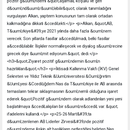
pozitif g&uuml;ndemi &quot;aşamalı, koşullu ve geri
d&ouml;nd&uuml;r&uuml;lebilir&quot; olarak tanımladığını
vurgulayan Alkan, yaptırım konusunun tam olarak ortadan
kalkmadığına dikkati &ccedil;ekti.</p> <p>Alkan, &quot;AB,
T&uuml;rkiye&#39;ye 2021 yılında daha fazla &ouml;nem
verecek. Son yıllarda fasıllar a&ccedil;ılmadı, belki fasıllar
a&ccedil;ılabilir. İlişkiler normalleşecek ve diyalog s&uuml;recine
girecek diye &uuml;mit ediyorum.&quot; dedi.</p>
<h3>&quot;Ziyaret pozitif g&uuml;ndemin &ouml;n
hazırlıkları&quot;</h3> <p>İktisadi Kalkınma Vakfı (İKV) Genel
Sekreteri ve Yıldız Teknik &Uuml;niversitesi &Ouml;ğretim
&Uuml;yesi &Ccedil;iğdem Nas da T&uuml;rkiye ile AB arasında
temasların tekrar sıklaşmasının &ouml;nemli olduğuna işaret
ederek &quot;Pozitif g&uuml;ndem olarak adlandırılan yeni yeni
başlatılmaya &ccedil;alışılan bir s&uuml;re&ccedil; var. &quot;
ifadelerini kullandı.</p> <p>25-26 Mart&#39;ta
d&uuml;zenlenen AB Liderler Zirvesi&#39;nde pozitif
g&uuml;ndeme ilişkin alt başlıkların netleştiğini belirten Nas,