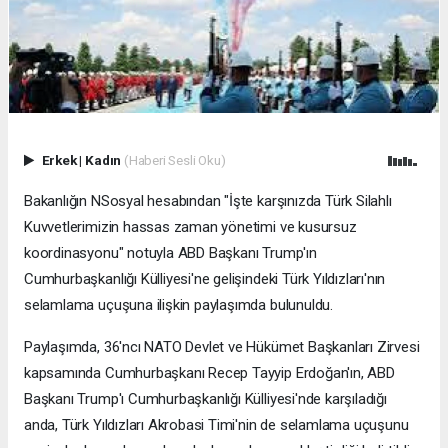
Erkek
|
Kadın
(Haberi Sesli Oku)
Bakanlığın NSosyal hesabından "İşte karşınızda Türk Silahlı
Kuvvetlerimizin hassas zaman yönetimi ve kusursuz
koordinasyonu" notuyla ABD Başkanı Trump'ın
Cumhurbaşkanlığı Külliyesi'ne gelişindeki Türk Yıldızları'nın
selamlama uçuşuna ilişkin paylaşımda bulunuldu.
Paylaşımda, 36'ncı NATO Devlet ve Hükümet Başkanları Zirvesi
kapsamında Cumhurbaşkanı Recep Tayyip Erdoğan'ın, ABD
Başkanı Trump'ı Cumhurbaşkanlığı Külliyesi'nde karşıladığı
anda, Türk Yıldızları Akrobasi Timi'nin de selamlama uçuşunu