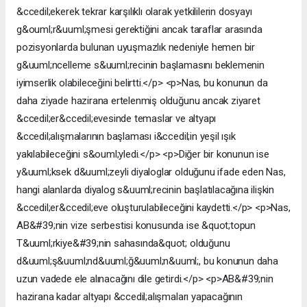
&ccedil;ekerek tekrar karşılıklı olarak yetkililerin dosyayı
g&ouml;r&uuml;şmesi gerektiğini ancak taraflar arasında
pozisyonlarda bulunan uyuşmazlık nedeniyle hemen bir
g&uuml;ncelleme s&uuml;recinin başlamasını beklemenin
iyimserlik olabileceğini belirtti.</p> <p>Nas, bu konunun da
daha ziyade hazirana ertelenmiş olduğunu ancak ziyaret
&ccedil;er&ccedil;evesinde temaslar ve altyapı
&ccedil;alışmalarının başlaması i&ccedil;in yeşil ışık
yakılabileceğini s&ouml;yledi.</p> <p>Diğer bir konunun ise
y&uuml;ksek d&uuml;zeyli diyaloglar olduğunu ifade eden Nas,
hangi alanlarda diyalog s&uuml;recinin başlatılacağına ilişkin
&ccedil;er&ccedil;eve oluşturulabileceğini kaydetti.</p> <p>Nas,
AB&#39;nin vize serbestisi konusunda ise &quot;topun
T&uuml;rkiye&#39;nin sahasında&quot; olduğunu
d&uuml;ş&uuml;nd&uuml;ğ&uuml;n&uuml;, bu konunun daha
uzun vadede ele alınacağını dile getirdi.</p> <p>AB&#39;nin
hazirana kadar altyapı &ccedil;alışmaları yapacağının