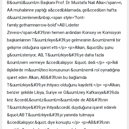
B&ouml;l&uuml;m Başkanı Prof. Dr. Mustafa Nail Alka</span>n,
AA muhabirine yaptığı a&ccedil;ıklamada, ge&ccedil;en hafta
d&uuml;zenlenen&nbsp;<span style="font-
family:gothamnarrow-bold">AB Liderler
Zirvesi</span>&#39;nin hemen ardından Konsey ve Komisyon
başkanlarının T&uuml;rkiye&#39;ye gelmesinin &ouml;nemli bir
gelişme olduğuna işaret etti.</p> <p>Alkan, &quot;Bu şunu
g&ouml;steriyor, AB, T&uuml;rkiye&#39;ye daha fazla
&ouml;nem vermeye &ccedil;alışıyor. &quot; dedi.</p> <p>İkili
ilişkilerde m&uuml;lteci konusunun &ouml;nemli rol oynadığına
işaret eden Alkan, AB&#39;nin bu bağlamda
T&uuml;rkiye&#39;ye ihtiyacı olduğunu kaydetti.</p> <p>Alkan,
benzer şekilde Libya, Suriye ve G&uuml;ney Kafkasya&#39;da
kriz &ccedil;&ouml;z&uuml;m&uuml;nde de AB&#39;nin
T&uuml;rkiye&#39;ye ihtiya&ccedil; duyduğuna işaret ederek
&quot;AB T&uuml;rkiye&#39;yi yanında tutmaya
&ccedil;alışıyor.&quot; diye konuştu.</p> <p>AB&#39;nin