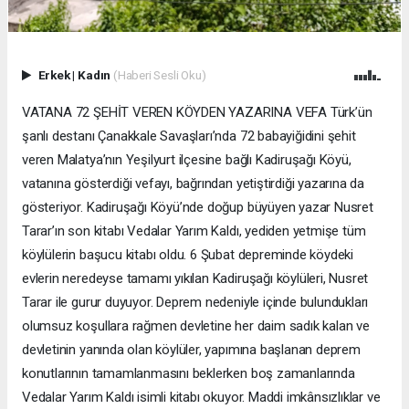
Erkek
|
Kadın
(Haberi Sesli Oku)
VATANA 72 ŞEHİT VEREN KÖYDEN YAZARINA VEFA Türk’ün
şanlı destanı Çanakkale Savaşları’nda 72 babayiğidini şehit
veren Malatya’nın Yeşilyurt ilçesine bağlı Kadiruşağı Köyü,
vatanına gösterdiği vefayı, bağrından yetiştirdiği yazarına da
gösteriyor. Kadiruşağı Köyü’nde doğup büyüyen yazar Nusret
Tarar’ın son kitabı Vedalar Yarım Kaldı, yediden yetmişe tüm
köylülerin başucu kitabı oldu. 6 Şubat depreminde köydeki
evlerin neredeyse tamamı yıkılan Kadiruşağı köylüleri, Nusret
Tarar ile gurur duyuyor. Deprem nedeniyle içinde bulundukları
olumsuz koşullara rağmen devletine her daim sadık kalan ve
devletinin yanında olan köylüler, yapımına başlanan deprem
konutlarının tamamlanmasını beklerken boş zamanlarında
Vedalar Yarım Kaldı isimli kitabı okuyor. Maddi imkânsızlıklar ve