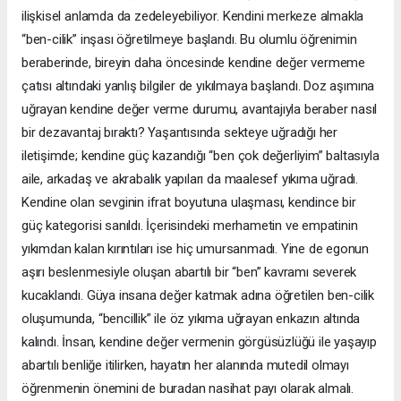
ilişkisel anlamda da zedeleyebiliyor. Kendini merkeze almakla
“ben-cilik” inşası öğretilmeye başlandı. Bu olumlu öğrenimin
beraberinde, bireyin daha öncesinde kendine değer vermeme
çatısı altındaki yanlış bilgiler de yıkılmaya başlandı. Doz aşımına
uğrayan kendine değer verme durumu, avantajıyla beraber nasıl
bir dezavantaj bıraktı? Yaşantısında sekteye uğradığı her
iletişimde; kendine güç kazandığı “ben çok değerliyim” baltasıyla
aile, arkadaş ve akrabalık yapıları da maalesef yıkıma uğradı.
Kendine olan sevginin ifrat boyutuna ulaşması, kendince bir
güç kategorisi sanıldı. İçerisindeki merhametin ve empatinin
yıkımdan kalan kırıntıları ise hiç umursanmadı. Yine de egonun
aşırı beslenmesiyle oluşan abartılı bir “ben” kavramı severek
kucaklandı. Güya insana değer katmak adına öğretilen ben-cilik
oluşumunda, “bencillik” ile öz yıkıma uğrayan enkazın altında
kalındı. İnsan, kendine değer vermenin görgüsüzlüğü ile yaşayıp
abartılı benliğe itilirken, hayatın her alanında mutedil olmayı
öğrenmenin önemini de buradan nasihat payı olarak almalı.