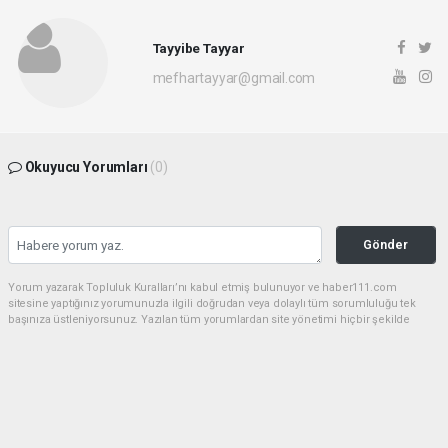
Tayyibe Tayyar
mefhartayyar@gmail.com
Okuyucu Yorumları
(0)
Gönder
Yorum yazarak Topluluk Kuralları’nı kabul etmiş bulunuyor ve haber111.com
sitesine yaptığınız yorumunuzla ilgili doğrudan veya dolaylı tüm sorumluluğu tek
başınıza üstleniyorsunuz. Yazılan tüm yorumlardan site yönetimi hiçbir şekilde
sorumlu tutulamaz.