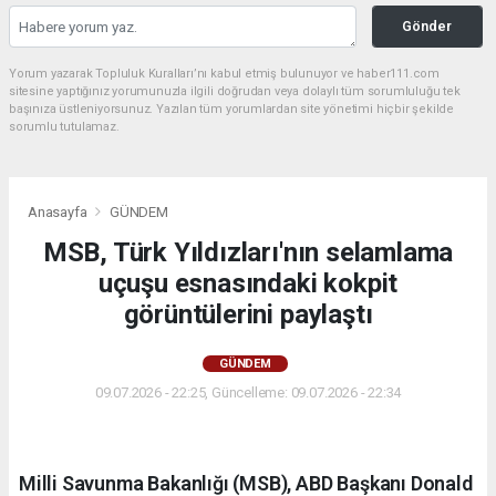
Gönder
Yorum yazarak Topluluk Kuralları’nı kabul etmiş bulunuyor ve haber111.com
sitesine yaptığınız yorumunuzla ilgili doğrudan veya dolaylı tüm sorumluluğu tek
başınıza üstleniyorsunuz. Yazılan tüm yorumlardan site yönetimi hiçbir şekilde
sorumlu tutulamaz.
Anasayfa
GÜNDEM
MSB, Türk Yıldızları'nın selamlama
uçuşu esnasındaki kokpit
görüntülerini paylaştı
GÜNDEM
09.07.2026 - 22:25, Güncelleme: 09.07.2026 - 22:34
Milli Savunma Bakanlığı (MSB), ABD Başkanı Donald