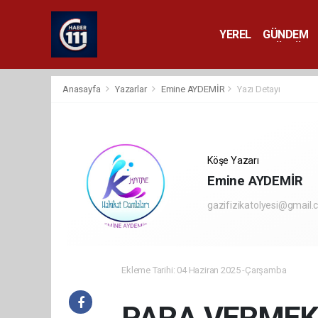
YEREL
GÜNDEM
YAŞAM
KÜLTÜR 
Anasayfa
Yazarlar
Emine AYDEMİR
Yazı Detayı
Köşe Yazarı
Emine AYDEMİR
gazifizikatolyesi@gmail
Ekleme Tarihi: 04 Haziran 2025 -Çarşamba
PARA VERMEK 