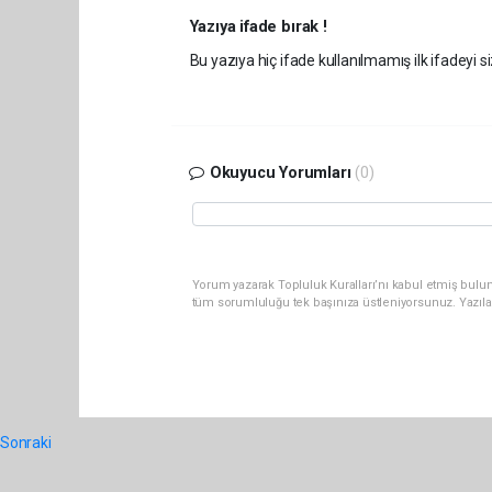
Yazıya ifade bırak !
Bu yazıya hiç ifade kullanılmamış ilk ifadeyi si
Okuyucu Yorumları
(0)
Yorum yazarak Topluluk Kuralları’nı kabul etmiş bulun
tüm sorumluluğu tek başınıza üstleniyorsunuz. Yazıla
Sonraki