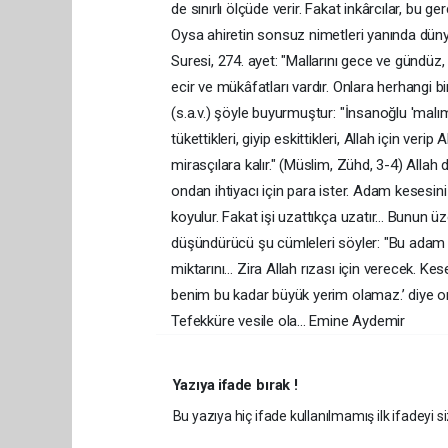
de sınırlı ölçüde verir. Fakat inkârcılar, bu ge
Oysa ahiretin sonsuz nimetleri yanında dünya 
Suresi, 274. ayet: "Mallarını gece ve gündüz,
ecir ve mükâfatları vardır. Onlara herhangi
(s.a.v.) şöyle buyurmuştur: "İnsanoğlu 'malım
tükettikleri, giyip eskittikleri, Allah için veri
mirasçılara kalır." (Müslim, Zühd, 3-4) Allah d
ondan ihtiyacı için para ister. Adam kesesini 
koyulur. Fakat işi uzattıkça uzatır... Bunun
düşündürücü şu cümleleri söyler: "Bu adam k
miktarını… Zira Allah rızası için verecek. Kese
benim bu kadar büyük yerim olamaz.’ diye on
Tefekküre vesile ola... Emine Aydemir
Yazıya ifade bırak !
Bu yazıya hiç ifade kullanılmamış ilk ifadeyi si