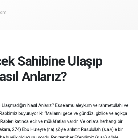
.com
ek Sahibine Ulaşıp
sıl Anlarız?
 Ulaşmadığını Nasıl Anlarız? Esselamu aleyküm ve rahmetullahi ve
 Rabbimiz buyuruyor ki: “Mallarını gece ve gündüz, gizlice ve açıkça
Rableri katında ecir ve mükâfatları vardır. Ve onlara herhangi bir
ara, 274) Ebu Hureyre (r.a) şöyle anlatır: Rasulullah (s.a.v)’e bir
aha büyük olduğunu sordu. Peygamber Efendimiz (s.a.v) şöyle