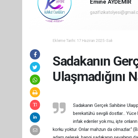
Emine AYDEMİR
gazifizikatolyesi@gmail
Ekleme Tarihi: 17 Haziran 2025 -Salı
Sadakanın Gerç
Ulaşmadığını Na
Sadakanın Gerçek Sahibine Ulaşıp
berekatühü sevgili dostlar... Yüce
infak edenler yok mu, işte onların 
korku yoktur. Onlar mahzun da olmazlar.” (Bak
adam gelerek, hangi sadakanın sevabının d