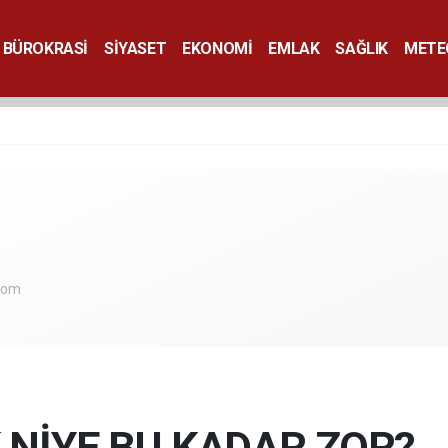
BÜROKRASİ
SİYASET
EKONOMİ
EMLAK
SAĞLIK
METE
SANAT
.com
NİYE BU KADAR ZOR?