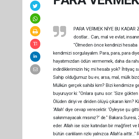
PARA VERMEK NİYE BU KADAR ZOR
dostlar... Can, mal ve evlat; insa
"Ölmeden önce kendinizi hesaba çe
kendimizi sorgulayalım. Para, para, para d
hayatımızdan ödün vermemek, daha da raha
indirdiklerimizin hiç mi hesabı yok? İhtiya
Sahip olduğumuz bu ev, arsa, mal, mülk bizd
Mülkün gerçek sahibi kim? Bizi kendimize get
buyuruyor ki: "Onlara şunu sor: 'Size gökte
Ölüden diriyi ve diriden ölüyü çıkaran kim? K
'Allah' diye cevap verecektir. 'Öyleyse şu git
sakınmayacak mısınız?' de." Bakara Suresi, 268
eder. Allah ise size katından bir mağfiret ve 
bütün canlıların rızkı yalnızca Allah’a aittir...