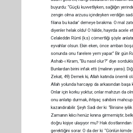
buyurdu: “Güçlü kuvvetliyken, sağlığın yerin
zengin olma arzusu içindeyken verdiğin sadak
filana bu kadar’ demeye bırakma. O mal zaten 
diyenler helak oldu! O hâlde, hayırda acele
Celaleddin Rûmî (k.s) cömertliği şöyle anlatır
eyvahlar olsun. Ekin eken, önce ambarı boşa
sonunda onu farelere yem yapar.” Bir gün Rasu
Ashab-ı Kiram, “Bu nasıl olur?” diye sordukla
Bunlardan birini infak etti (malının yarısı). D
Zekat, 49) Demek ki, Allah katında önemli ola
Allah yolunda harcayıp da arkasından başa k
Onlar için korku yoktur, onlar mahzun da ol
onu anlatıp durmak, ihtiyaç sahibini mahcup 
kazandırabilir. Şeyh Sadi der ki: “Birisine iy
Zamanın kılıcı henüz kınına girmemiştir; belki
doğru kişiye ulaşıyor mu? Hak dostlarından 
gerektiğini sorar. O da der ki: "Gönlün kimde 