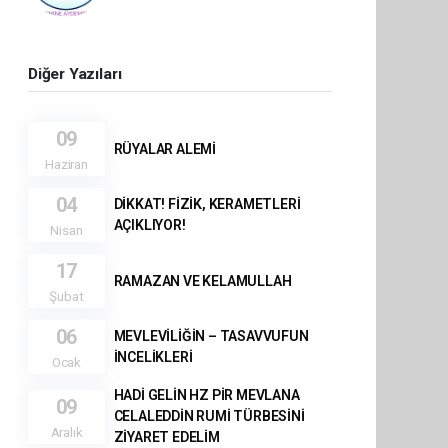
Diğer Yazıları
09
RÜYALAR ALEMİ
Haziran
04
DİKKAT! FİZİK, KERAMETLERİ
AÇIKLIYOR!
Nisan
17
RAMAZAN VE KELAMULLAH
Şubat
06
MEVLEVİLİĞİN – TASAVVUFUN
İNCELİKLERİ
Ocak
HADİ GELİN HZ PİR MEVLANA
09
CELALEDDİN RUMİ TÜRBESİNİ
Aralık
ZİYARET EDELİM