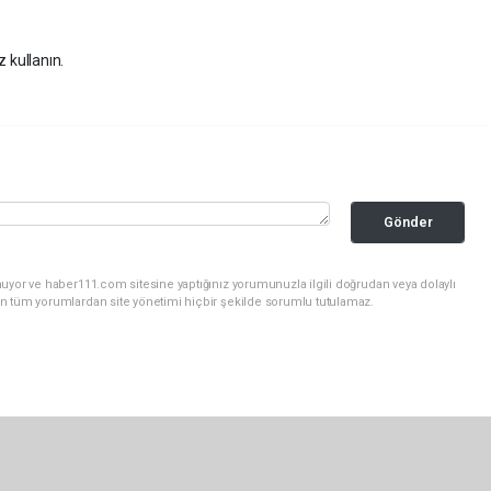
z kullanın.
Gönder
uyor ve haber111.com sitesine yaptığınız yorumunuzla ilgili doğrudan veya dolaylı
n tüm yorumlardan site yönetimi hiçbir şekilde sorumlu tutulamaz.