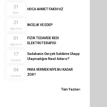
21
HOCA AHMET FAKİH HZ
Ekim
21
İNCELİK VE EDEP
Ağustos
01
FİZİK TEDAVİDE KEDİ
ELEKTROTERAPİSİ
Ağustos
17
Sadakanın Gerçek Sahibine Ulaşıp
Ulaşmadığını Nasıl Anlarız?
Haziran
04
PARA VERMEK NİYE BU KADAR
ZOR?
Haziran
Tüm Yazıları