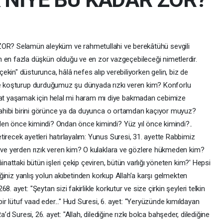
? Selamün aleyküm ve rahmetullahi ve berekâtühü sevgili
nın en fazla düşkün olduğu ve en zor vazgeçebileceği nimetlerdir.
kin" düsturunca, hâlâ nefes alıp verebiliyorken gelin, biz de
iye koşturup durduğumuz şu dünyada rızkı veren kim? Konforlu
t yaşamak için helal mi haram mı diye bakmadan cebimize
ç sahibi birini görünce ya da duyunca o ortamdan kaçıyor muyuz?
en önce kimindi? Ondan önce kimindi? Yüz yıl önce kimindi?..
irecek ayetleri hatırlayalım: Yunus Suresi, 31. ayette Rabbimiz
n ve yerden rızık veren kim? O kulaklara ve gözlere hükmeden kim?
âinattaki bütün işleri çekip çeviren, bütün varlığı yöneten kim?' Hepsi
tiğiniz yanlış yolun akıbetinden korkup Allah’a karşı gelmekten
. ayet: "Şeytan sizi fakirlikle korkutur ve size çirkin şeyleri telkin
bir lütuf vaad eder..." Hud Suresi, 6. ayet: "Yeryüzünde kımıldayan
" Ra’d Suresi, 26. ayet: "Allah, dilediğine rızkı bolca bahşeder, dilediğine