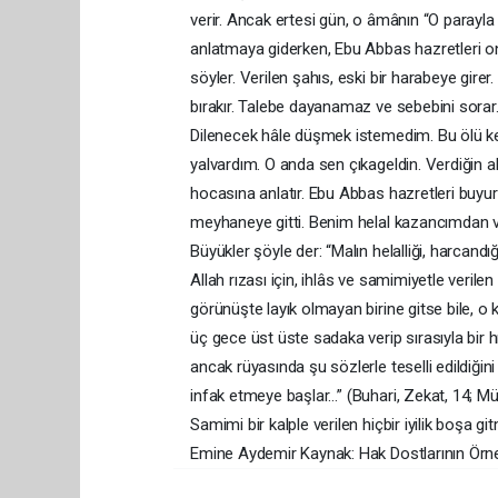
verir. Ancak ertesi gün, o âmânın “O parayl
anlatmaya giderken, Ebu Abbas hazretleri onu
söyler. Verilen şahıs, eski bir harabeye girer.
bırakır. Talebe dayanamaz ve sebebini sorar
Dilenecek hâle düşmek istemedim. Bu ölü ke
yalvardım. O anda sen çıkageldin. Verdiğin ak
hocasına anlatır. Ebu Abbas hazretleri buyu
meyhaneye gitti. Benim helal kazancımdan verd
Büyükler şöyle der: “Malın helalliği, harcand
Allah rızası için, ihlâs ve samimiyetle veril
görünüşte layık olmayan birine gitse bile, o k
üç gece üst üste sadaka verip sırasıyla bir hır
ancak rüyasında şu sözlerle teselli edildiğini a
infak etmeye başlar…” (Buhari, Zekat, 14; Müs
Samimi bir kalple verilen hiçbir iyilik boşa g
Emine Aydemir Kaynak: Hak Dostlarının Ör