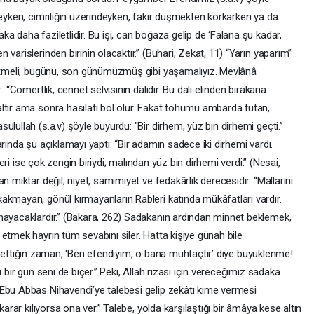
deyken, cimriliğin üzerindeyken, fakir düşmekten korkarken ya da
a daha faziletlidir. Bu işi, can boğaza gelip de ‘Falana şu kadar,
varislerinden birinin olacaktır.” (Buhari, Zekat, 11) “Yarın yaparım”
 etmeli; bugünü, son günümüzmüş gibi yaşamalıyız. Mevlânâ
: “Cömertlik, cennet selvisinin dalıdır. Bu dalı elinden bırakana
ltır ama sonra hasılatı bol olur. Fakat tohumu ambarda tutan,
lullah (s.a.v) şöyle buyurdu: "Bir dirhem, yüz bin dirhemi geçti.”
rında şu açıklamayı yaptı: “Bir adamın sadece iki dirhemi vardı.
iğeri ise çok zengin biriydi; malından yüz bin dirhemi verdi.” (Nesai,
n miktar değil; niyet, samimiyet ve fedakârlık derecesidir. “Mallarını
akmayan, gönül kırmayanların Rableri katında mükâfatları vardır.
mayacaklardır.” (Bakara, 262) Sadakanın ardından minnet beklemek,
etmek hayrın tüm sevabını siler. Hatta kişiye günah bile
ilik ettiğin zaman, ‘Ben efendiyim, o bana muhtaçtır’ diye büyüklenme!
 bir gün seni de biçer.” Peki, Allah rızası için vereceğimiz sadaka
Ebu Abbas Nihavendî’ye talebesi gelip zekâtı kime vermesi
karar kılıyorsa ona ver.” Talebe, yolda karşılaştığı bir âmâya kese altın