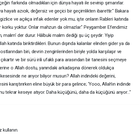
rçeğin farkında olmadıkları için dünya hayatı ile sevinip şımarırlar.
hayatı azıcık, değersiz ve geçici bir geçimlikten ibarettir." Bakara
 gizlice ve açıkça infak edenler yok mu; işte onların Rableri katında
 bir korku yoktur. Onlar mahzun da olmazlar." Peygamber Efendimiz
, malım' der durur. Hâlbuki malım dediği şu üç şeydir: Yiyip
p Allah katında biriktirdikleri. Bunun dışında kalanlar elinden gider ya da
ostlarından biri, devrin zenginlerinden biriyle yolda karşılaşır ve
çıkartır ve bir sürü irili ufaklı para arasından bir tanesini seçmeye
 üzerine o Allah dostu, yanındaki arkadaşına dönerek oldukça
esesinde ne arıyor biliyor musun? Allah indindeki değerini,
sini karıştırırken eline büyük bir para gelince; ‘Yooo, Allah’ın indinde
u tekrar keseye atıyor. Daha küçüğünü, daha da küçüğünü arıyor..."
z kullanın.