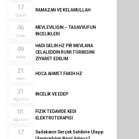
17
RAMAZAN VE KELAMULLAH
Şubat
06
MEVLEVİLİĞİN – TASAVVUFUN
İNCELİKLERİ
Ocak
HADİ GELİN HZ PİR MEVLANA
09
CELALEDDİN RUMİ TÜRBESİNİ
Aralık
ZİYARET EDELİM
21
HOCA AHMET FAKİH HZ
Ekim
21
İNCELİK VE EDEP
Ağustos
01
FİZİK TEDAVİDE KEDİ
ELEKTROTERAPİSİ
Ağustos
17
Sadakanın Gerçek Sahibine Ulaşıp
Ulaşmadığını Nasıl Anlarız?