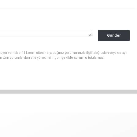
Gönder
uyor ve haber111.com sitesine yaptığınız yorumunuzla ilgili doğrudan veya dolaylı
n tüm yorumlardan site yönetimi hiçbir şekilde sorumlu tutulamaz.