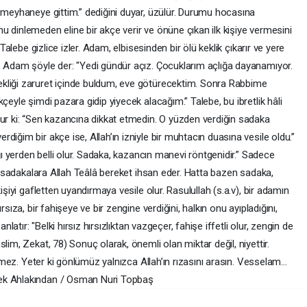
a meyhaneye gittim.” dediğini duyar, üzülür. Durumu hocasına
 dinlemeden eline bir akçe verir ve önüne çıkan ilk kişiye vermesini
 Talebe gizlice izler. Adam, elbisesinden bir ölü keklik çıkarır ve yere
. Adam şöyle der: "Yedi gündür açız. Çocuklarım açlığa dayanamıyor.
kliği zaruret içinde buldum, eve götürecektim. Sonra Rabbime
çeyle şimdi pazara gidip yiyecek alacağım.” Talebe, bu ibretlik hâli
rur ki: “Sen kazancına dikkat etmedin. O yüzden verdiğin sadaka
iğim bir akçe ise, Allah’ın izniyle bir muhtacın duasına vesile oldu.”
ığı yerden belli olur. Sadaka, kazancın manevi röntgenidir.” Sadece
en sadakalara Allah Teâlâ bereket ihsan eder. Hatta bazen sadaka,
işiyi gafletten uyandırmaya vesile olur. Rasulullah (s.a.v), bir adamın
sıza, bir fahişeye ve bir zengine verdiğini, halkın onu ayıpladığını,
nlatır: "Belki hırsız hırsızlıktan vazgeçer, fahişe iffetli olur, zengin de
lim, Zekat, 78) Sonuç olarak, önemli olan miktar değil, niyettir.
itmez. Yeter ki gönlümüz yalnızca Allah’ın rızasını arasın. Vesselam...
nek Ahlakından / Osman Nuri Topbaş