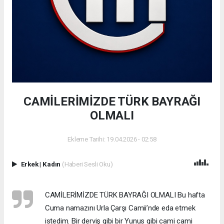
CAMİLERİMİZDE TÜRK BAYRAĞI
OLMALI
Ekleme Tarihi: 19.04.2026 - 02:58
Erkek
|
Kadın
(Haberi Sesli Oku)
CAMİLERİMİZDE TÜRK BAYRAĞI OLMALI Bu hafta
Cuma namazını Urla Çarşı Camii’nde eda etmek
istedim. Bir derviş gibi bir Yunus gibi cami cami