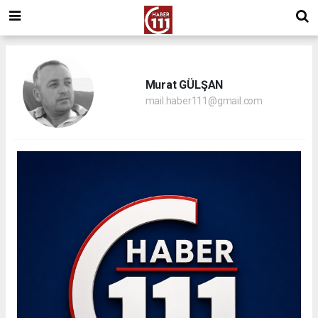
Murat GÜLŞAN
mail.haber111@gmail.com