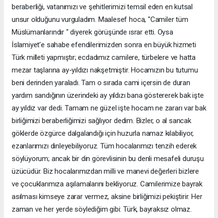
beraberliği, vatanımızı ve şehitlerimizi temsil eden en kutsal
unsur olduğunu vurguladım. Maalesef hoca, "Camiler tüm
Müslümanlarındır " diyerek görüşünde ısrar etti. Oysa
İslamiyet’e sahabe efendilerimizden sonra en büyük hizmeti
Türk milleti yapmıştır; ecdadımız camilere, türbelere ve hatta
mezar taşlarına ay-yıldızı nakşetmiştir. Hocamızın bu tutumu
beni derinden yaraladı. Tam o sırada cami içersin de duran
yardım sandığının üzerindeki ay yıldızı bana göstererek bak işte
ay yıldız var dedi. Tamam ne güzel işte hocam ne zararı var bak
birliğimizi beraberliğimizi sağlıyor dedim. Bizler, o al sancak
göklerde özgürce dalgalandığı için huzurla namaz kılabiliyor,
ezanlarımızı dinleyebiliyoruz. Tüm hocalarımızı tenzih ederek
söylüyorum; ancak bir din görevlisinin bu denli mesafeli duruşu
üzücüdür. Biz hocalarımızdan milli ve manevi değerleri bizlere
ve çocuklarımıza aşılamalarını bekliyoruz. Camilerimize bayrak
asılması kimseye zarar vermez, aksine birliğimizi pekiştirir. Her
zaman ve her yerde söylediğim gibi: Türk, bayraksız olmaz.