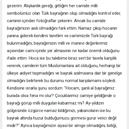
gezerim. Alışkanlık gereği, gittiğim her camide milli
sembolümüz olan Türk bayrağının olup olmadığını kontrol eder,
caminin içinden fotoğraflar çekerim. Ancak bu camide
bayrağımızın asılı olmadığını fark ettim. Namaz çıkışı hocanın
yanına giderek kendimi tanıttım ve camimizde Türk bayrağı
bulunmadığını, bayrağımızın milli ve manevi değerlerimiz
açısından cami içinde yer almasının ne kadar önemli olduğunu
ifade ettim. Hoca ise bu talebime biraz sert bir tavırla karşılık
vererek; camilerin tüm Müslümanlara ait olduğunu, herhangi bir
ülkeye aidiyet taşımadığını ve bayrak asılmasına dair bir genelge
olmadığını belirterek bu durumu normal karşılamamı söyledi.
Kendisine ısrarla şunu sordum: "Hocam, şanlı al bayrağımız
burada olsa fena mı olur? Çocuklarımız camiye geldiğinde o
bayrağı görüp milli duyguları kabarmaz mı? Ay-yıldızın
gölgesinde özgürce namaz kıldığımızı, yabancıların ise bu
bayrak altında huzur bulduğumuzu görmesi gurur verici değil
midir?" Ayrıca bayrağımızın siyasi bir simge olmadığını; birliği,