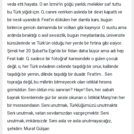
veda etti hayata. O an İzmir’in göğü yarıldı; melekler saf tuttu
bu Türk yiğidi için. O, canını verirken aslında bir devri kapattı ve
bir nesli uyandırdı. Fırat’ın dökülen her damla kanı, bugün
binlerce gencin damarında bir volkan gibi kaynıyor. O sustu ama
ardında bıraktığı o asil sessizlik, bugün meydanlarda, üniversite
kürsülerinde ve Türk’ün olduğu her yerde bir fırtına gibi esiyor.
Şimdi her 20 Şubat’ta Ege’de bir fidan daha büyür ama adı hep
Fırat kalır. O, sadece bir fotoğraf karesindeki o gülen çocuk
değil; o, her Türk evladının cebinde taşıdığı bir onur, kalbinde
taşıdığı bir yemin, dilinde taşıdığı bir duadır. Fırat’ım... Sen
toprağa değil, bu milletin bitmeyecek olan istiklal hırsına
gömüldün. Sen öldün mü sanırsın? Hayır! Sen, her sabah
bayrak törenlerinde gür bir sesle okunan o İstiklal Marşı’nın her
bir mısrasındasın. Seni unutmak, Türklüğümüzü unutmaktır.
Seni unutmak, vatan sevdamızdan vazgeçmektir. Seni
unutmak, imkânsızdır. Seni asla ve asla unutmayacağız,
şehidim. Murat Gülşan