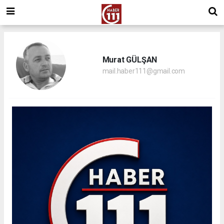
Murat GÜLŞAN
mail.haber111@gmail.com