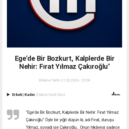
Ege’de Bir Bozkurt, Kalplerde Bir
Nehir: Fırat Yılmaz Çakıroğlu"
Ekleme Tarihi: 21.02.2026 - 23:06
Erkek
|
Kadın
(Haberi Sesli Oku)
"Ege’de Bir Bozkurt, Kalplerde Bir Nehir: Fırat Yılmaz
Çakıroğlu" Öyle bir yiğit düşün ki; adı Fırat, duruşu
Yılmaz, soyadı ise Çakıroğlu... Onun hikâyesi sadece