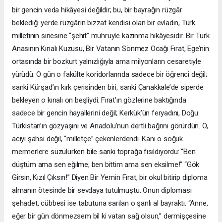
bir gencin veda hikâyesi değildir; bu, bir bayrağın rüzgâr
beklediği yerde rüzgârın bizzat kendisi olan bir evladın, Türk
milletinin sinesine “şehit” mührüyle kazınma hikâyesidir. Bir Türk
Anasının Kınalı Kuzusu, Bir Vatanın Sönmez Ocağı Fırat, Ege’nin
ortasında bir bozkurt yalnızlığıyla ama milyonların cesaretiyle
yürüdü. O gün o fakülte koridorlarında sadece bir öğrenci değil;
sanki Kürşad’ın kırk çerisinden biri, sanki Çanakkale’de siperde
bekleyen o kınalı on beşliydi. Fırat’ın gözlerine baktığında
sadece bir gencin hayallerini değil; Kerkük’ün feryadını, Doğu
Türkistan’ın gözyaşını ve Anadolu’nun dertli bağrını görürdün. O,
acıyı şahsi değil, “milletçe” çekenlerdendi. Kanı o soğuk
mermerlere süzülürken bile sanki toprağa fısıldıyordu: “Ben
düştüm ama sen eğilme; ben bittim ama sen eksilme!” “Gök
Girsin, Kızıl Çıksın!” Diyen Bir Yemin Fırat, bir okul bitirip diploma
almanın ötesinde bir sevdaya tutulmuştu. Onun diploması
şehadet, cübbesi ise tabutuna sarılan o şanlı al bayraktı. “Anne,
eğer bir gün dönmezsem bil ki vatan sağ olsun,” dermişçesine