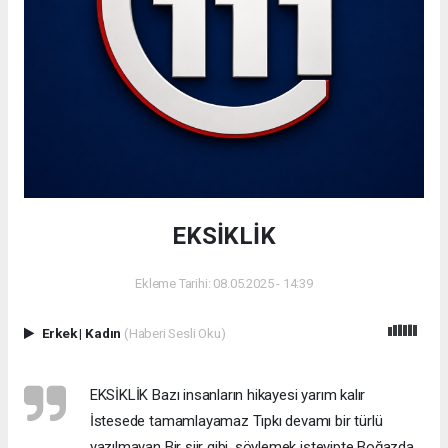
EKSİKLİK
Ekleme Tarihi: 08.05.2025 - 14:39
Erkek
|
Kadın
(Haberi Sesli Oku)
EKSİKLİK Bazı insanların hikayesi yarım kalır
İstesede tamamlayamaz Tıpkı devamı bir türlü
yazılmayan Bir şiir gibi, söylemek isteyipte Boğazda