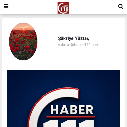
Şükriye Yüztaş
sukriye@haber111.com