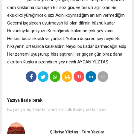
cam kırıklarına dönüşen Bir söz gibi, ve tessiri ağır olan Bir
eksiklikti yüreğimdeki sızı Adını koymadığım anlam vermediğim
Gecemi işgaleden uyutmayan lal olan dilimin hüznü kadar
Hüzünlüydü gökyüzü Kursağımda kalan ne çok şey vardı
Herkes biraz eksikti ve yanlızdı Yollara düşüren şey neydi Bir
hikayenin ortasında kalakaldım Neydi bu kadar darmadağın edip
Her zerremi uyuşturup hissleştiren Her geçen gün biraz daha
eksilten Kuşlara özendiren şey neydi AYCAN YÜZTAŞ
Yazıya ifade bırak !
Bu yazıya hiç ifade kullanılmamış ilk ifadeyi siz kullanın.
Şükriye Yüztaş - Tüm Yazıları