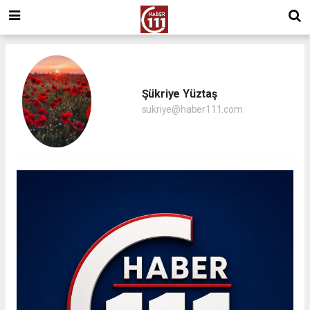
Şükriye Yüztaş
sukriye@haber111.com