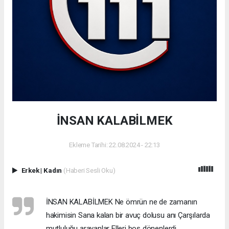
İNSAN KALABİLMEK
Ekleme Tarihi: 22.08.2024 - 22:13
Erkek
|
Kadın
(Haberi Sesli Oku)
İNSAN KALABİLMEK Ne ömrün ne de zamanın
hakimisin Sana kalan bir avuç dolusu anı Çarşılarda
mutluluğu arayanlar Elleri boş dönenlerdi