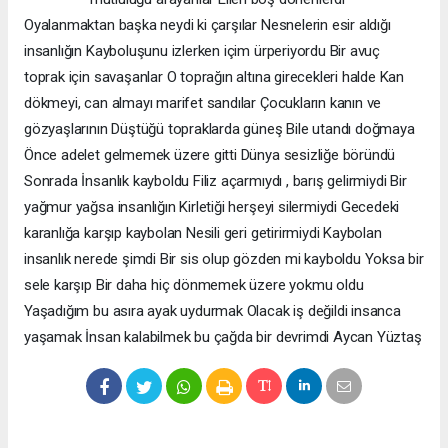
Oyalanmaktan başka neydi ki çarşılar Nesnelerin esir aldığı
insanlığın Kayboluşunu izlerken içim ürperiyordu Bir avuç
toprak için savaşanlar O toprağın altına girecekleri halde Kan
dökmeyi, can almayı marifet sandılar Çocukların kanın ve
gözyaşlarının Düştüğü topraklarda güneş Bile utandı doğmaya
Önce adelet gelmemek üzere gitti Dünya sesizliğe böründü
Sonrada İnsanlık kayboldu Filiz açarmıydı , barış gelirmiydi Bir
yağmur yağsa insanlığın Kirletiği herşeyi silermiydi Gecedeki
karanlığa karşıp kaybolan Nesili geri getirirmiydi Kaybolan
insanlık nerede şimdi Bir sis olup gözden mi kayboldu Yoksa bir
sele karşıp Bir daha hiç dönmemek üzere yokmu oldu
Yaşadığım bu asıra ayak uydurmak Olacak iş değildi insanca
yaşamak İnsan kalabilmek bu çağda bir devrimdi Aycan Yüztaş