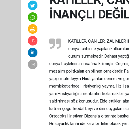
İNANÇLI DEĞİ
KATİLLER, CANİLER, ZALİMLER İNANÇLI DEĞİL İNSAN BİLE OLAMAZ Bugüne kadar insanlık tarihinde, dünya tarihinde yapılan katliamlardan inançlarla, dinlerle ilişkilendirilenler olmuştur ki bugün bile aynı durum sürmektedir. Dahası yaptığı canilikleri dahi dini inançla soslayarak yapan adi mahlukatlar bugün dünya böylelerinin insafına kalmıştır. Geçmişteki Haçlı seferleri ve bugün İsrail tarafından gerçekleştirilen mezalim politikaları en bilinen örneklerdir. Fakat Haçlı seferleri yapılırken asker toplamak için Papa din istismarı yapıp mütedeyyin Hristiyanları cennet ve günahlarının affı vaadi sunsa da hiçbir şekilde Ortadoğu'da, İslam memleketlerinde Hristiyanlığı yayma, Hz. İsa'nın risaletini Ortadoğu halklarına kabul ettirme amacı güdülmemiş, yani Hristiyanlığın menfaatini kollamak bir yana dursun yağma/talan amacı güdülerek İslam memleketlerine saldırılması söz konusudur. Elde ettikleri altın, gümüş ve köleler Haçlı krallıklarını zenginleştirse de bu seferlere katılan çoğu feodal beyi ve dini duyguları istismar edilen Hristiyan savaşçılar ülkelerine geri dönememiştir. Dahası Ortodoks Hristiyan Bizans'a o tarihte başkentlik yapan İstanbul Katolik Hristiyan Latinlerce yağmalanmıştır ki Hristiyanlık tarihinde kara bir leke olarak yer almıştır. Öyle ki Bizans İmparatoru Justinianos zamanında kilise olarak yaptırılan Ayasofya da İstanbul gibi yağmalanırken kubbesinin tepesindeki altın haç bile Katolik Latinlerce çalınmış, 1453’te İstanbul Osmanlılarca fethedilene kadar da bedbaht bir halde kalmış, yaşlı, yorgun yapısıyla imani ve insani bir dokunuş özlemiyle yanıp tutuşmuştur. Aynı şekilde İsrail Filistin başta olmak üzere tüm Ortadoğu ülkelerine karşı gangster kesilirken Hz. Musa'nın risaleti için, Musevilik inancı için bunları yapmadığı gibi tüm Ortadoğu'da saf Yahudi ırkından başka bir ulus bırakmama çabasıyla, yani bir asır evvel Nazi rejiminin tüm Avrupa'da ve işgal ettiği her yerde saf Ari ırkından başka bütün ulusların soyunu kurutmaya çalışması gibi… Bunlar bilinen gerçekler… Fakat bir de unutturulmaya çalışılan vahşet örnekleri vardır ki bu örnekleri sergileyenlerin de maksadı dini inanç veya mezhepçilik değildir. Biz de unutturulmaya çalışılan bu örnekleri ele alacağız: Tarih 2 Şubat 1982… Hafız Esed idaresindeki Suriye Baas idaresi tarafından hava bombardımanına tutulan Hama kenti, yoğun topçu atışlarıyla hedef alındı… Bütün bunlarla yetinmeyen Esed idaresindeki Şam rejimi, Hama kentinin su, elektrik ve iletişim hatlarını keserek Hama'yı komple izole etti. Semtlere tanklarla giren rejim askerleri yalnızca katliamlarla yetinmeyip yağmalama ve cinsel saldırı suçlarına da imza attı. 40 binden fazla sivil öldürülürken zorla alıkonulan 17 bin kişiden bir daha asla haber alınamadı. Kentteki tarihi mahalleleri, 88 camiyi ve 3 kiliseyi saldırılarıyla yerle bir eden Şam'daki Baas rejimi, katliamın konuşulmasını yasaklasa da 9 Aralık 2024 tarihindeki rejim değişikliğiyle Hama Katliamı, ilk kez anıldı ve lanetlendi. Tarih 25 Mayıs 2012… Armut ağacının dibine düşer sözünün ne denli doğru bir söz olduğu Esed hanedanlığı örneğiyle zannediyorum ki kanıtlanmıştır. Zira Baba Hafız Esed'in iktidara geldiği 1963’ten 2000’deki ölümüne kadar Suriye'deki korkunç yönetimi, yerine geçen oğlu Beşar Esed tarafından da aynen dev