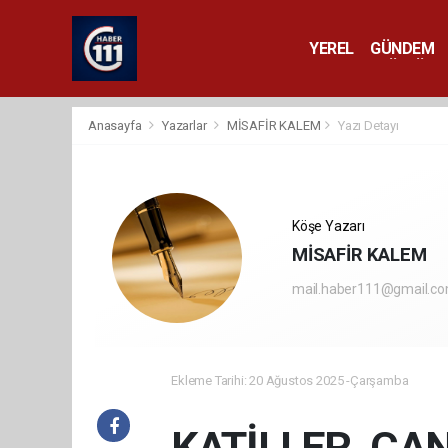
YEREL
GÜNDEM
YAŞAM
KÜLTÜR 
Anasayfa
Yazarlar
MİSAFİR KALEM
Yazı Detayı
Köşe Yazarı
MİSAFİR KALEM
mail.haber111@gmail.c
Ekleme Tarihi: 20 Ağustos 2025 -Çarşamba
KATİLLER, CA