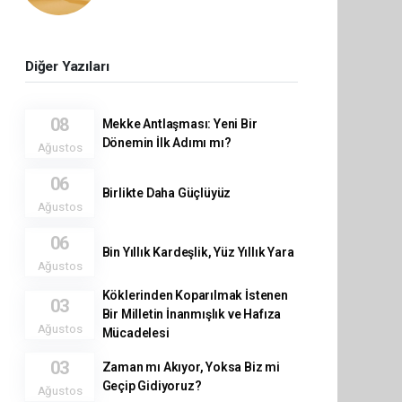
Diğer Yazıları
08
Mekke Antlaşması: Yeni Bir
Dönemin İlk Adımı mı?
Ağustos
06
Birlikte Daha Güçlüyüz
Ağustos
06
Bin Yıllık Kardeşlik, Yüz Yıllık Yara
Ağustos
Köklerinden Koparılmak İstenen
03
Bir Milletin İnanmışlık ve Hafıza
Ağustos
Mücadelesi
03
Zaman mı Akıyor, Yoksa Biz mi
Geçip Gidiyoruz?
Ağustos