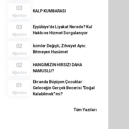
03
KALP KUMBARASI
Ağustos
03
Eyyübiye'de Liyakat Nerede? Kul
Hakkı ve Hizmet Sorgulanıyor
Ağustos
02
İsimler Değişti, Zihniyet Aynı:
Bitmeyen Husûmet
Ağustos
02
HANGİMİZİN HIRSIZI DAHA
NAMUSLU?
Ağustos
Ekranda Büyüyen Çocuklar:
01
Geleceğin Gerçek Becerisi "Doğal
Ağustos
Kalabilmek" mi?
Tüm Yazıları