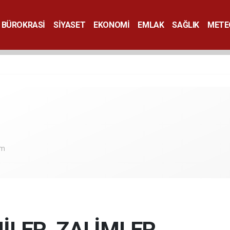
BÜROKRASİ
SİYASET
EKONOMİ
EMLAK
SAĞLIK
METE
SANAT
om
NİLER, ZALİMLER