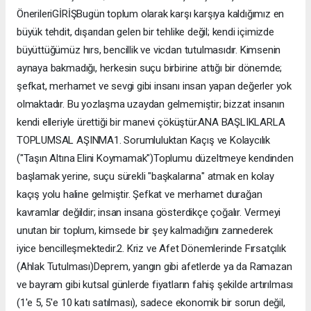
Önerileri ​GİRİŞ ​Bugün toplum olarak karşı karşıya kaldığımız en
büyük tehdit, dışarıdan gelen bir tehlike değil; kendi içimizde
büyüttüğümüz hırs, bencillik ve vicdan tutulmasıdır. Kimsenin
aynaya bakmadığı, herkesin suçu birbirine attığı bir dönemde;
şefkat, merhamet ve sevgi gibi insanı insan yapan değerler yok
olmaktadır. Bu yozlaşma uzaydan gelmemiştir; bizzat insanın
kendi elleriyle ürettiği bir manevi çöküştür. ​ANA BAŞLIKLARLA
TOPLUMSAL AŞINMA ​1. Sorumluluktan Kaçış ve Kolaycılık
("Taşın Altına Elini Koymamak") ​Toplumu düzeltmeye kendinden
başlamak yerine, suçu sürekli "başkalarına" atmak en kolay
kaçış yolu haline gelmiştir. Şefkat ve merhamet durağan
kavramlar değildir; insan insana gösterdikçe çoğalır. Vermeyi
unutan bir toplum, kimsede bir şey kalmadığını zannederek
iyice bencilleşmektedir. ​2. Kriz ve Afet Dönemlerinde Fırsatçılık
(Ahlak Tutulması) ​Deprem, yangın gibi afetlerde ya da Ramazan
ve bayram gibi kutsal günlerde fiyatların fahiş şekilde artırılması
(1'e 5, 5'e 10 katı satılması), sadece ekonomik bir sorun değil,