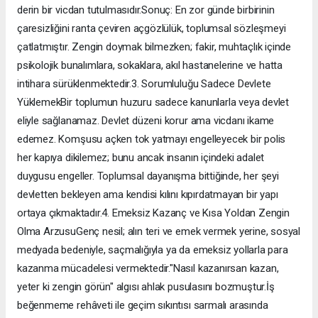
derin bir vicdan tutulmasıdır. ​Sonuç: En zor günde birbirinin
çaresizliğini ranta çeviren açgözlülük, toplumsal sözleşmeyi
çatlatmıştır. Zengin doymak bilmezken; fakir, muhtaçlık içinde
psikolojik bunalımlara, sokaklara, akıl hastanelerine ve hatta
intihara sürüklenmektedir. ​3. Sorumluluğu Sadece Devlete
Yüklemek ​Bir toplumun huzuru sadece kanunlarla veya devlet
eliyle sağlanamaz. Devlet düzeni korur ama vicdanı ikame
edemez. Komşusu açken tok yatmayı engelleyecek bir polis
her kapıya dikilemez; bunu ancak insanın içindeki adalet
duygusu engeller. Toplumsal dayanışma bittiğinde, her şeyi
devletten bekleyen ama kendisi kılını kıpırdatmayan bir yapı
ortaya çıkmaktadır. ​4. Emeksiz Kazanç ve Kısa Yoldan Zengin
Olma Arzusu ​Genç nesil; alın teri ve emek vermek yerine, sosyal
medyada bedeniyle, saçmalığıyla ya da emeksiz yollarla para
kazanma mücadelesi vermektedir. ​"Nasıl kazanırsan kazan,
yeter ki zengin görün" algısı ahlak pusulasını bozmuştur. ​İş
beğenmeme rehâveti ile geçim sıkıntısı sarmalı arasında