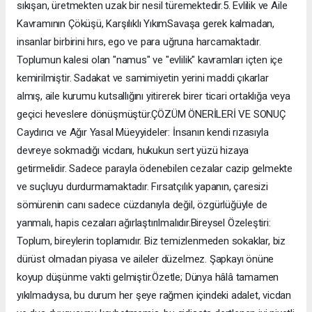
sıkışan, üretmekten uzak bir nesil türemektedir. ​5. Evlilik ve Aile
Kavramının Çöküşü, Karşılıklı Yıkım ​Savaşa gerek kalmadan,
insanlar birbirini hırs, ego ve para uğruna harcamaktadır.
Toplumun kalesi olan "namus" ve "evlilik" kavramları içten içe
kemirilmiştir. Sadakat ve samimiyetin yerini maddi çıkarlar
almış, aile kurumu kutsallığını yitirerek birer ticari ortaklığa veya
geçici heveslere dönüşmüştür. ​ÇÖZÜM ÖNERİLERİ VE SONUÇ ​
Caydırıcı ve Ağır Yasal Müeyyideler: İnsanın kendi rızasıyla
devreye sokmadığı vicdanı, hukukun sert yüzü hizaya
getirmelidir. Sadece parayla ödenebilen cezalar cazip gelmekte
ve suçluyu durdurmamaktadır. Fırsatçılık yapanın, çaresizi
sömürenin canı sadece cüzdanıyla değil, özgürlüğüyle de
yanmalı, hapis cezaları ağırlaştırılmalıdır. ​Bireysel Özeleştiri:
Toplum, bireylerin toplamıdır. Biz temizlenmeden sokaklar, biz
dürüst olmadan piyasa ve aileler düzelmez. Şapkayı önüne
koyup düşünme vakti gelmiştir. ​Özetle; Dünya hâlâ tamamen
yıkılmadıysa, bu durum her şeye rağmen içindeki adalet, vicdan