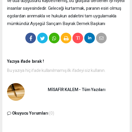
ve dua duygusunu kaybetmemiş, bu gidişata dertlenen iyi niyetli
insanlar sayesindedir. Geleceği kurtarmak, paranın esiri olmuş
egolardan arınmakla ve hukukun adaletini tam uygulamakla
mümkündür. ​Ayşegül Sarıçam Bayrak Dernek Başkanı
Yazıya ifade bırak !
Bu yazıya hiç ifade kullanılmamış ilk ifadeyi siz kullanın.
MİSAFİR KALEM - Tüm Yazıları
Okuyucu Yorumları
(0)