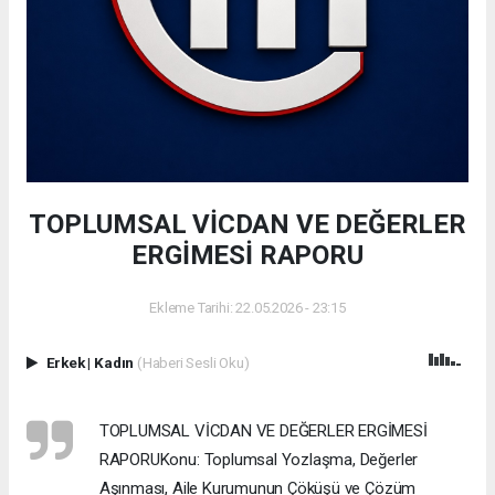
TOPLUMSAL VİCDAN VE DEĞERLER
ERGİMESİ RAPORU
Ekleme Tarihi: 22.05.2026 - 23:15
Erkek
|
Kadın
(Haberi Sesli Oku)
TOPLUMSAL VİCDAN VE DEĞERLER ERGİMESİ
RAPORU ​Konu: Toplumsal Yozlaşma, Değerler
Aşınması, Aile Kurumunun Çöküşü ve Çözüm