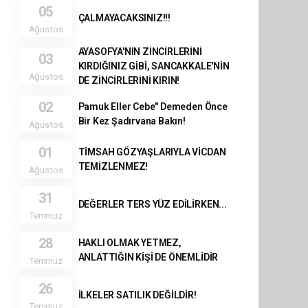
05
ÇALMAYACAKSINIZ!!!
Ağustos
AYASOFYA'NIN ZİNCİRLERİNİ
03
KIRDIĞINIZ GİBİ, SANCAKKALE'NİN
Ağustos
DE ZİNCİRLERİNİ KIRIN!
02
Pamuk Eller Cebe" Demeden Önce
Bir Kez Şadırvana Bakın!
Ağustos
01
TİMSAH GÖZYAŞLARIYLA VİCDAN
TEMİZLENMEZ!
Ağustos
31
DEĞERLER TERS YÜZ EDİLİRKEN...
Temmuz
28
HAKLI OLMAK YETMEZ,
ANLATTIĞIN KİŞİ DE ÖNEMLİDİR
Temmuz
26
İLKELER SATILIK DEĞİLDİR!
Temmuz