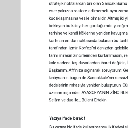
stratejik noktalardan biri olan Sancak Burnu 
eser yalnızca restore edilmemeli; aynı zaman
kucaklaşmasına vesile olmalıdır. Altmış iki yıll
bekleyen bu kaleyi her gördüğümde yüreğim b
tarihine ve kendi köklerine yeniden kavuşması
körfezin en dar noktasında bulunan bu tar
tarafından İzmir Körfezi'ni denizden gelebil
tarihî mirasın zincirlerinden kurtarılmasını, 
kale sadece taş duvarlardan ibaret değildir; İ
Başkanım, Affınıza sığınarak soruyorum: Ger
kırdıysanız, bugün de Sancakkale'nin sessizliğ
dedelerinin mirasıyla yeniden buluşturun. Çün
üzerine inşa eder. AYASOFYA'NIN ZİNCİRLE
Selâm ve dua ile... Bülent Ertekin
Yazıya ifade bırak !
Bu yazıya hiç ifade kullanılmamış ilk ifadeyi si