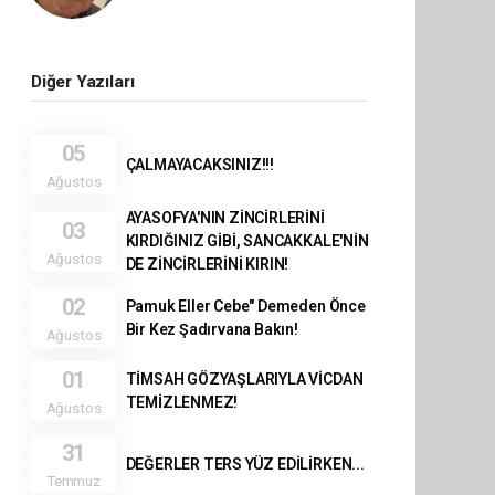
Diğer Yazıları
05
ÇALMAYACAKSINIZ!!!
Ağustos
AYASOFYA'NIN ZİNCİRLERİNİ
03
KIRDIĞINIZ GİBİ, SANCAKKALE'NİN
Ağustos
DE ZİNCİRLERİNİ KIRIN!
02
Pamuk Eller Cebe" Demeden Önce
Bir Kez Şadırvana Bakın!
Ağustos
01
TİMSAH GÖZYAŞLARIYLA VİCDAN
TEMİZLENMEZ!
Ağustos
31
DEĞERLER TERS YÜZ EDİLİRKEN...
Temmuz