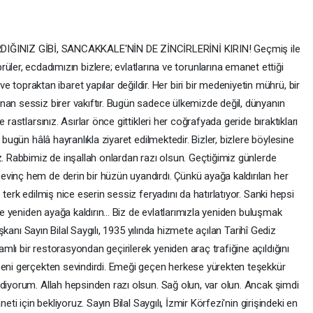
DIĞINIZ GİBİ, SANCAKKALE'NİN DE ZİNCİRLERİNİ KIRIN! Geçmiş ile
ler, ecdadımızın bizlere; evlatlarına ve torunlarına emanet ettiği
 ve topraktan ibaret yapılar değildir. Her biri bir medeniyetin mührü, bir
nan sessiz birer vakıftır. Bugün sadece ülkemizde değil, dünyanın
 rastlarsınız. Asırlar önce gittikleri her coğrafyada geride bıraktıkları
 bugün hâlâ hayranlıkla ziyaret edilmektedir. Bizler, bizlere böylesine
z. Rabbimiz de inşallah onlardan razı olsun. Geçtiğimiz günlerde
vinç hem de derin bir hüzün uyandırdı. Çünkü ayağa kaldırılan her
terk edilmiş nice eserin sessiz feryadını da hatırlatıyor. Sanki hepsi
 de yeniden ayağa kaldırın... Biz de evlatlarımızla yeniden buluşmak
Başkanı Sayın Bilal Saygılı, 1935 yılında hizmete açılan Tarihî Gediz
lı bir restorasyondan geçirilerek yeniden araç trafiğine açıldığını
beni gerçekten sevindirdi. Emeği geçen herkese yürekten teşekkür
diyorum. Allah hepsinden razı olsun. Sağ olun, var olun. Ancak şimdi
eti için bekliyoruz. Sayın Bilal Saygılı, İzmir Körfezi'nin girişindeki en