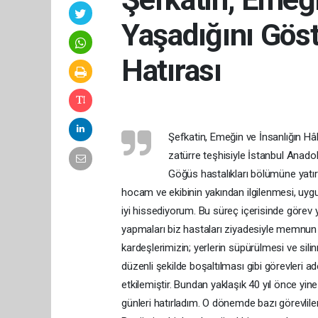
Yaşadığını Gös
Hatırası
Şefkatin, Emeğin ve İnsanlığın Hâ
zatürre teşhisiyle İstanbul Anado
Göğüs hastalıkları bölümüne yatı
hocam ve ekibinin yakından ilgilenmesi, uyg
iyi hissediyorum. Bu süreç içerisinde görev 
yapmaları biz hastaları ziyadesiyle memnun e
kardeşlerimizin; yerlerin süpürülmesi ve silin
düzenli şekilde boşaltılması gibi görevleri a
etkilemiştir. Bundan yaklaşık 40 yıl önce yi
günleri hatırladım. O dönemde bazı görevliler