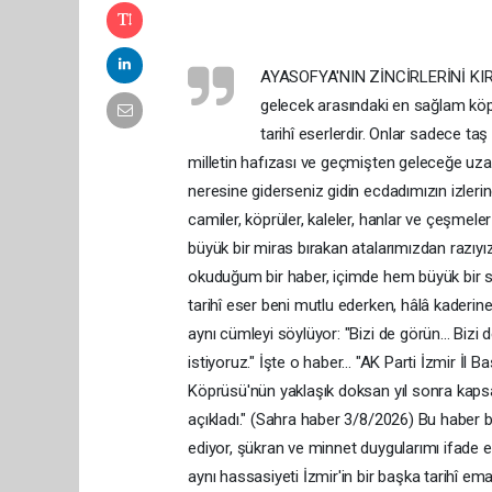
AYASOFYA'NIN ZİNCİRLERİNİ KIR
gelecek arasındaki en sağlam köprü
tarihî eserlerdir. Onlar sadece taş
milletin hafızası ve geçmişten geleceğe uza
neresine giderseniz gidin ecdadımızın izlerine
camiler, köprüler, kaleler, hanlar ve çeşmeler
büyük bir miras bırakan atalarımızdan razıyı
okuduğum bir haber, içimde hem büyük bir se
tarihî eser beni mutlu ederken, hâlâ kaderine 
aynı cümleyi söylüyor: "Bizi de görün... Bizi
istiyoruz." İşte o haber... "AK Parti İzmir İl 
Köprüsü'nün yaklaşık doksan yıl sonra kapsam
açıkladı." (Sahra haber 3/8/2026) Bu haber 
ediyor, şükran ve minnet duygularımı ifade e
aynı hassasiyeti İzmir'in bir başka tarihî eman