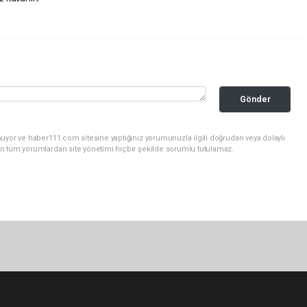
Gönder
uyor ve haber111.com sitesine yaptığınız yorumunuzla ilgili doğrudan veya dolaylı
n tüm yorumlardan site yönetimi hiçbir şekilde sorumlu tutulamaz.