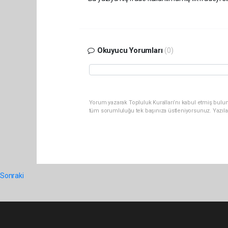
Okuyucu Yorumları
(0)
Yorum yazarak Topluluk Kuralları’nı kabul etmiş bulun
tüm sorumluluğu tek başınıza üstleniyorsunuz. Yazıla
Sonraki