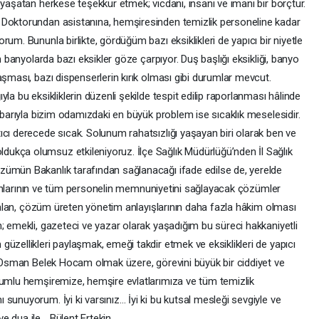
 yaşatan herkese teşekkür etmek; vicdani, insani ve imani bir borçtur.
 Doktorundan asistanına, hemşiresinden temizlik personeline kadar
um. Bununla birlikte, gördüğüm bazı eksiklikleri de yapıcı bir niyetle
n banyolarda bazı eksikler göze çarpıyor. Duş başlığı eksikliği, banyo
aşması, bazı dispenserlerin kırık olması gibi durumlar mevcut.
la bu eksikliklerin düzenli şekilde tespit edilip raporlanması hâlinde
tibarıyla bizim odamızdaki en büyük problem ise sıcaklık meselesidir.
ıcı derecede sıcak. Solunum rahatsızlığı yaşayan biri olarak ben ve
ukça olumsuz etkileniyoruz. İlçe Sağlık Müdürlüğü’nden İl Sağlık
zümün Bakanlık tarafından sağlanacağı ifade edilse de, yerelde
alışanlarının ve tüm personelin memnuniyetini sağlayacak çözümler
if alan, çözüm üreten yönetim anlayışlarının daha fazla hâkim olması
; emekli, gazeteci ve yazar olarak yaşadığım bu süreci hakkaniyetli
üzellikleri paylaşmak, emeği takdir etmek ve eksiklikleri de yapıcı
r. Osman Belek Hocam olmak üzere, görevini büyük bir ciddiyet ve
rumlu hemşiremize, hemşire evlatlarımıza ve tüm temizlik
sunuyorum. İyi ki varsınız… İyi ki bu kutsal mesleği sevgiyle ve
e dua ile… Bülent Ertekin