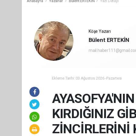
Anasayfa
Yazarlar
Bülent ERTEKİN
Yazı Detayı
Köşe Yazarı
Bülent ERTEKİN
mail.haber111@gmail.c
Ekleme Tarihi: 03 Ağustos 2026 -Pazartesi
AYASOFYA'NIN
KIRDIĞINIZ Gİ
ZİNCİRLERİNİ 