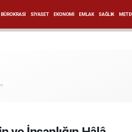
BÜROKRASİ
SİYASET
EKONOMİ
EMLAK
SAĞLIK
METE
SANAT
om
n ve İnsanlığın Hâlâ