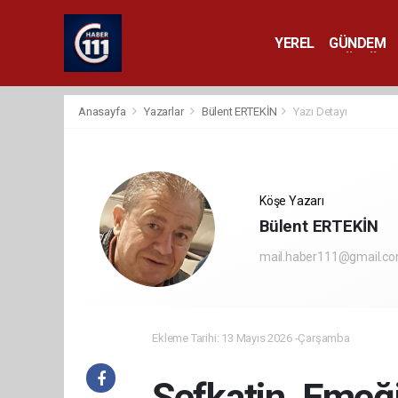
YEREL
GÜNDEM
YAŞAM
KÜLTÜR 
Anasayfa
Yazarlar
Bülent ERTEKİN
Yazı Detayı
Köşe Yazarı
Bülent ERTEKİN
mail.haber111@gmail.c
Ekleme Tarihi: 13 Mayıs 2026 -Çarşamba
Şefkatin, Emeği