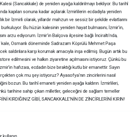
Kalesi (Sancakkale) de yeniden ayağa kaldırılmayı bekliyor. Bu tarihî
da kapıları sonuna kadar açılarak İzmirlilerin ecdadıyla yeniden
ık bir İzmirli olarak, yıllardır mahzun ve sessiz bir şekilde evlatlarını
urkuluyor. Bu hüzün kalesinin yeniden hayat bulmasını; İzmir'in,
nı arzu ediyorum. İzmir'in Balçova ilçesine bağlı İnciraltı'nda,
ihî kale, Osmanlı döneminde Sadrazam Köprülü Mehmet Paşa
ecek saldırılara karşı korumak amacıyla inşa edilmiş. Bugün artık bu
restore edilmesini ve halkın ziyaretine açılmasını istiyoruz. Çünkü bu
zmir'in hafızası, ecdadın bize bıraktığı kutlu bir emanettir. Sayın
çekten çok mu şey istiyoruz? Ayasofya'nın zincirlerini nasıl
ini bozun. Bu tarihî emaneti yeniden ayağa kaldırın. İzmirlileri,
kü tarihine sahip çıkan milletler, geleceğini de sağlam temeller
RİNİ KIRDIĞINIZ GİBİ, SANCAKKALE'NİN DE ZİNCİRLERİNİ KIRIN!
z kullanın.