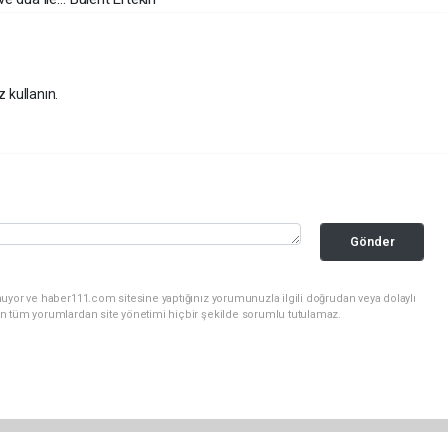
z kullanın.
Gönder
uyor ve haber111.com sitesine yaptığınız yorumunuzla ilgili doğrudan veya dolaylı
n tüm yorumlardan site yönetimi hiçbir şekilde sorumlu tutulamaz.