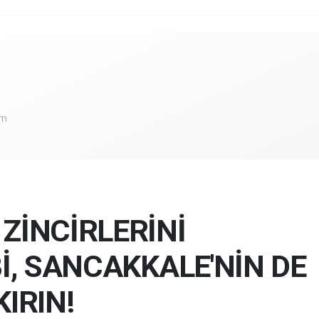
om
 ZİNCİRLERİNİ
Bİ, SANCAKKALE'NİN DE
KIRIN!