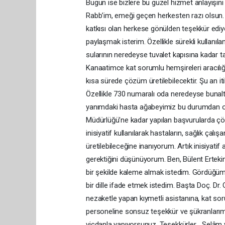
Bugün ise bizlere bu güzel hizmet anlayışını
Rabb’im, emeği geçen herkesten razı olsun.
katkısı olan herkese gönülden teşekkür ediyor
paylaşmak isterim. Özellikle sürekli kullanıla
sularının neredeyse tuvalet kapısına kadar t
Kanaatimce kat sorumlu hemşireleri aracılığıy
kısa sürede çözüm üretilebilecektir. Şu an i
Özellikle 730 numaralı oda neredeyse bunalt
yanımdaki hasta ağabeyimiz bu durumdan old
Müdürlüğü’ne kadar yapılan başvurularda çö
inisiyatif kullanılarak hastaların, sağlık ç
üretilebileceğine inanıyorum. Artık inisiyat
gerektiğini düşünüyorum. Ben, Bülent Ertekin
bir şekilde kaleme almak istedim. Gördüğüm g
bir dille ifade etmek istedim. Başta Doç. D
nezaketle yapan kıymetli asistanına, kat so
personeline sonsuz teşekkür ve şükranlarımı 
vicdanla yapıyorsunuz. Teşekkürler… Selâm v