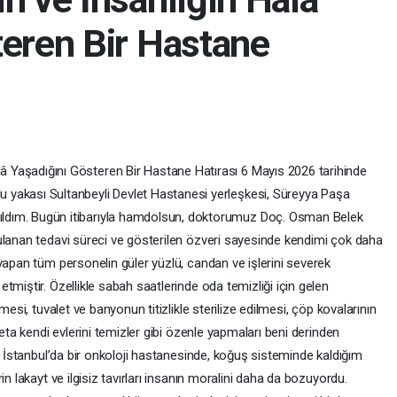
teren Bir Hastane
lâ Yaşadığını Gösteren Bir Hastane Hatırası 6 Mayıs 2026 tarihinde
lu yakası Sultanbeyli Devlet Hastanesi yerleşkesi, Süreyya Paşa
rıldım. Bugün itibarıyla hamdolsun, doktorumuz Doç. Osman Belek
ulanan tedavi süreci ve gösterilen özveri sayesinde kendimi çok daha
yapan tüm personelin güler yüzlü, candan ve işlerini severek
tmiştir. Özellikle sabah saatlerinde oda temizliği için gelen
mesi, tuvalet ve banyonun titizlikle sterilize edilmesi, çöp kovalarının
deta kendi evlerini temizler gibi özenle yapmaları beni derinden
ne İstanbul’da bir onkoloji hastanesinde, koğuş sisteminde kaldığım
in lakayt ve ilgisiz tavırları insanın moralini daha da bozuyordu.